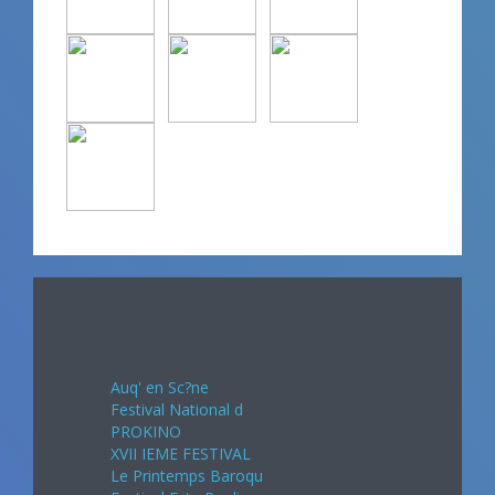
Avril 2024
Auq' en Sc?ne
Festival National d
PROKINO
XVII IEME FESTIVAL
Le Printemps Baroqu