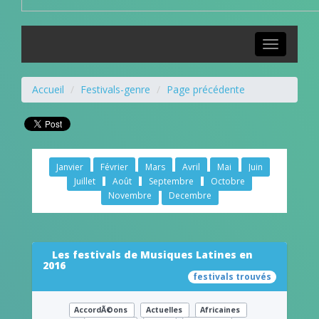
Toggle
navigation
Accueil
Festivals-genre
Page précédente
Janvier
Février
Mars
Avril
Mai
Juin
Juillet
Août
Septembre
Octobre
Novembre
Decembre
Les festivals de Musiques Latines en
2016
festivals trouvés
AccordÃ©ons
Actuelles
Africaines