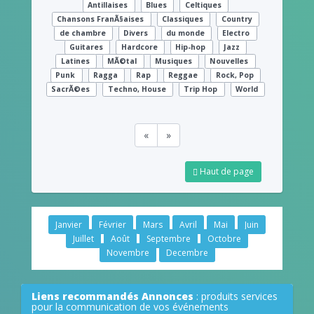
Antillaises
Blues
Celtiques
Chansons FranÃ§aises
Classiques
Country
de chambre
Divers
du monde
Electro
Guitares
Hardcore
Hip-hop
Jazz
Latines
MÃ©tal
Musiques
Nouvelles
Punk
Ragga
Rap
Reggae
Rock, Pop
SacrÃ©es
Techno, House
Trip Hop
World
«
»
Haut de page
Janvier
Février
Mars
Avril
Mai
Juin
Juillet
Août
Septembre
Octobre
Novembre
Decembre
Liens recommandés Annonces
: produits services
pour la communication de vos événements