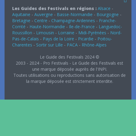
Les Guides des Festivals en régions :
Alsace
-
Aquitaine
-
Auvergne
-
Basse-Normandie
-
Bourgogne
-
Bretagne
-
Centre
-
Champagne-Ardennes
-
Franche-
Comté
-
Haute-Normandie
-
Ile-de-France
-
Languedoc-
Roussillon
-
Limousin
-
Lorraine
-
Midi-Pyrénées
-
Nord-
Pas-de-Calais
-
Pays de la Loire
-
Picardie
-
Poitou-
Charentes
-
Sortir sur Lille
-
PACA
-
Rhône-Alpes
Le Guide des Festivals 2024 ©
2003 - 2024 - Pro Festivals - Le Guide des Festivals est
une marque déposée auprès de l'INPI.
Toutes utilisations ou reproductions sans autorisation de
la marque déposée est strictement interdite.