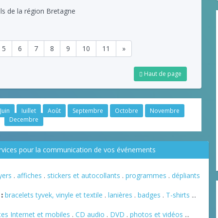
ls de la région Bretagne
5
6
7
8
9
10
11
»
Haut de page
Juin
Juillet
Août
Septembre
Octobre
Novembre
Decembre
ervices pour la communication de vos événements
lyers
.
affiches
.
stickers et autocollants
.
programmes
.
dépliants
:
bracelets tyvek, vinyle et textile
.
lanières
.
badges
.
T-shirts
...
tes Internet et mobiles
.
CD audio
.
DVD
.
photos et vidéos
...