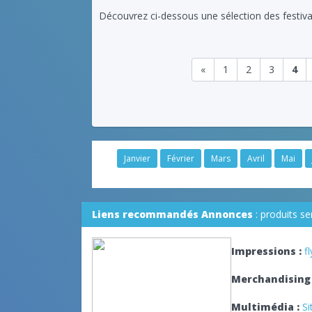
Découvrez ci-dessous une sélection des festiva
«
1
2
3
4
Janvier
Février
Mars
Avril
Mai
Liens recommandés Annonces
: produits s
Impressions :
f
Merchandising 
Multimédia :
Si