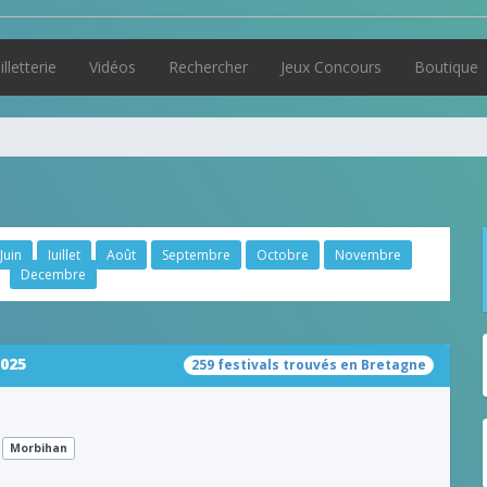
illetterie
Vidéos
Rechercher
Jeux Concours
Boutique
Juin
Juillet
Août
Septembre
Octobre
Novembre
Decembre
2025
259 festivals trouvés en Bretagne
Morbihan