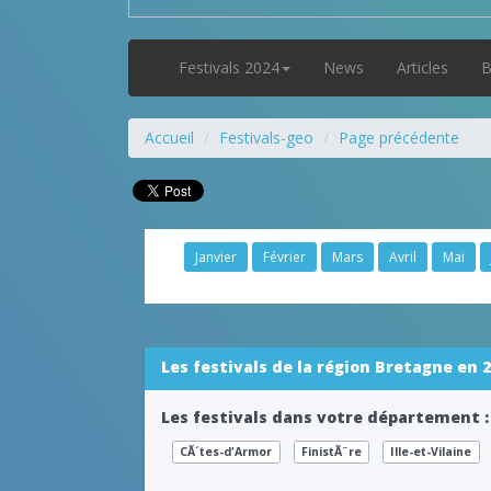
Festivals 2024
News
Articles
B
Accueil
Festivals-geo
Page précédente
Janvier
Février
Mars
Avril
Mai
Les festivals de la région Bretagne en 
Les festivals dans votre département :
CÃ´tes-d'Armor
FinistÃ¨re
Ille-et-Vilaine