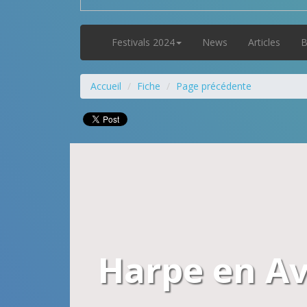
Festivals 2024
News
Articles
B
Accueil
Fiche
Page précédente
Harpe en Av