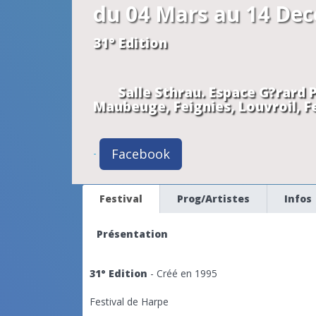
du 04 Mars au 14 De
31° Edition
Salle Sthrau. Espace G?rard 
Maubeuge, Feignies, Louvroil, F
Facebook
-
Festival
Prog/Artistes
Infos
Présentation
31° Edition
- Créé en 1995
Festival de Harpe