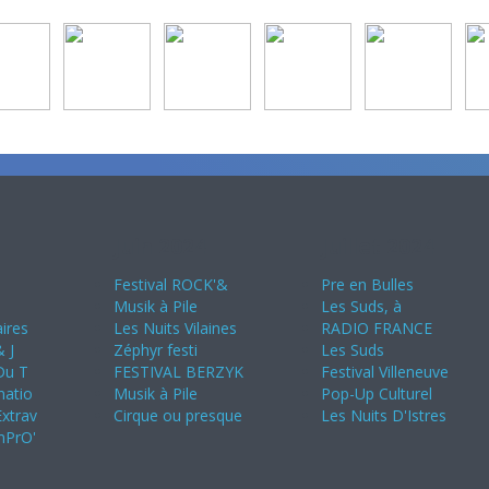
Juin 2024
Juillet 2024
s
Festival ROCK'&
Pre en Bulles
Musik à Pile
Les Suds, à
ires
Les Nuits Vilaines
RADIO FRANCE
 J
Zéphyr festi
Les Suds
 Du T
FESTIVAL BERZYK
Festival Villeneuve
natio
Musik à Pile
Pop-Up Culturel
Extrav
Cirque ou presque
Les Nuits D'Istres
imPrO'