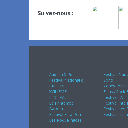
Suivez-nous :
Avril 2024
Mai 2024
Auq' en Sc?ne
Festival Nuit
Festival National d
Sono
PROKINO
Zones Portua
XVII IEME
Elsass Rock &
FESTIVAL
Festival l'Air
Le Printemps
Festival Inter
Baroqu
Festival Les 
Festival Esta Pouli
Festival les 
Les Poquelinades