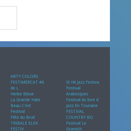
Août 2024
Septembre
2024
ARTY COLORS
FESTIMERCAT #6
St Hil Jazz Festiva
de L
Festival
Herbe Bleue
Arabesques
La Grande Hate
Festival du livre d
Beau C'est
Jazz En Touraine
Festival
FESTIVAL
Fête du Bruit
COUNTRY BO
TRIBALE ELEK
Festival Le
FESTIV
Grandch