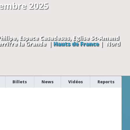
cembre 2025
Philipe, Espace Casadesus, Eglise St-Amand
erri?re la Grande
|
Hauts de France
|
Nord
Billets
News
Vidéos
Reports