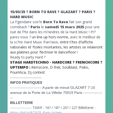
15/03/25 ? BORN TO RAVE ? GLAZART ? PARIS ?
HARD MUSIC
La l?gendaire soir?e
Born To Rave
fait son grand
comeback ?
Paris
le
samedi 15 mars 2025
pour une
nuit de f?te dans les m?andres de la Hard Music !
Pr?
parez-vous ?
un line-up hors-norme,
avec le meilleur de
la sc?ne Hard Music fran?aise,
entre t?tes d?affiche
nationales et ?toiles montantes, les artistes se relaieront
aux platines pour ?lectriser le dancefloor
!
Ready to party Hard ?
STAGE HARDTECHNO - HARDCORE ? FRENCHCORE ?
UPTEMPO :
Remzcore, D-frek, Soulblast, Psiko,
Poumtica, Dj contest
-------------------------
INFOS PRATIQUES
-------------------------
A partir de minuit GLAZART 7-15
avenue de la Porte de La Villette 75019 Paris
---------------
--
BILLETTERIE
----------------- TARIF : 16? / 18? / 20? / 22? Billetterie :
https://bit.ly/BTR25-Paris-tickets