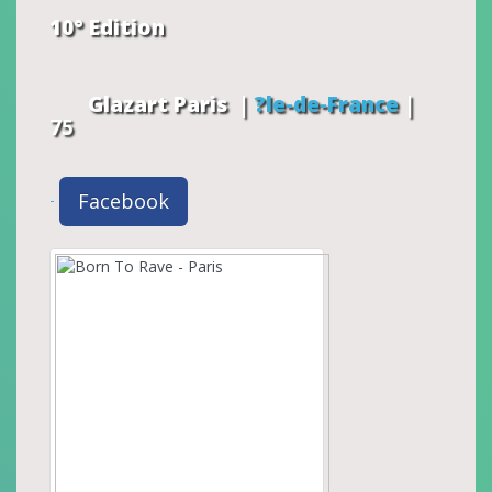
10° Edition
Glazart
Paris
|
?le-de-France
|
75
Facebook
-