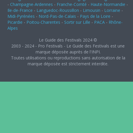
-
Champagne-Ardennes
-
Franche-Comté
-
Haute-Normandie
-
Ile-de-France
-
Languedoc-Roussillon
-
Limousin
-
Lorraine
-
Midi-Pyrénées
-
Nord-Pas-de-Calais
-
Pays de la Loire
-
Picardie
-
Poitou-Charentes
-
Sortir sur Lille
-
PACA
-
Rhône-
Alpes
Le Guide des Festivals 2024 ©
2003 - 2024 - Pro Festivals - Le Guide des Festivals est une
marque déposée auprès de l'INPI.
Toutes utilisations ou reproductions sans autorisation de la
marque déposée est strictement interdite.