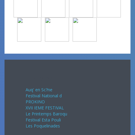
Avril 2024
Auq' en Sc?ne
Festival National d
PROKINO
XVII IEME FESTIVAL
Le Printemps Baroqu
Festival Esta Pouli
Les Poquelinades