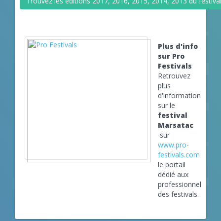
Trouvez les éditions 2017, 2016, 2015, 2014, 2013 du festiv
Plus d'info
sur Pro
Festivals
Retrouvez
plus
d'informations
sur le
festival
Marsatac
sur
www.pro-
festivals.com
le portail
dédié aux
professionnels
des festivals.