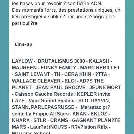
les bases pour revenir ? son fid?le ADN.
Des moments forts, des prestations uniques, un
lieu prestigieux sublim? par une sc?nographie
particuli?re.
Line-up
LAYLOW - BRUTALISMUS 3000 - KALASH -
MAUREEN - FONKY FAMILY - MARC REBILLET
- SAINT LEVANT - TH - CERA KHIN - ?TTA -
WALLACE CLEAVER - ELOI - AD?S THE
PLANET - JEAN-PAUL GROOVE - JEUNE MORT
- Caisson Gauche Records : KEPLER invite
LAZE - Vybz Sound System : SLO, DAYVIN,
STANN, PARLEPASRUSSE - Marsatac pr?
sente La Frappe All Stars : ANAN - EKLOZ -
KHARA - STLR - CRAMS - GAGNANT PLAN?TE
MARS - Laur?at iNOU?S - R?v?lation Riffx -
Marsatac School