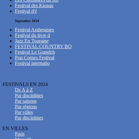
Festival des Kiosqu
Festival d'é
Septembre 2024
Festival Arabesques
Festival du livre d
Jazz En Touraine
FESTIVAL COUNTRY BO
Festival Le Grandch
Pop Cornes Festival
Festival internatio
FESTIVALS EN 2024
De A à Z
Par disciplines
Par saisons
Par régions
Par villes
Par disciplines
EN VILLES
Paris