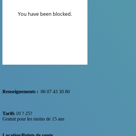
Renseignements :
06 07 43 30 80
Tarifs
10 ? 25?
Gratuit pour les moins de 15 ans
Location/Points de vente