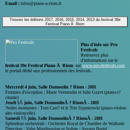
Email :
infos@piano-a-riom.fr
Trouvez les éditions 2017, 2016, 2015, 2014, 2013 du festival 39e
Festival Piano Ã Riom
Plus d'info sur Pro
Festivals
Retrouvez plus
d'informations sur le
festival 39e Festival Piano Ã Riom
sur
www.pro-festivals.com
le portail dédié aux professionnels des festivals.
Mercredi 4 juin, Salle Dumoulin ? Riom - 20H
Femmes d'exception : Marie Vermeulin et Julie Gayet (piano-r?
citante)
Jeudi 5
Â
juin, Salle DumoulinÂ
? Riom
Â - 20H
?toiles montantes : Tom Carr? et le Trio Sypnieswki (piano-violon-
alto-violoncelle)
Samedi 7
Â
juin, Salle DumoulinÂ
? Riom
Â - 20H
Splendeur orchestrale : Orchestre Royal de Chambre de Wallonie
Direction : Vahn Mardirossian et Soliste : Suzana Bartal