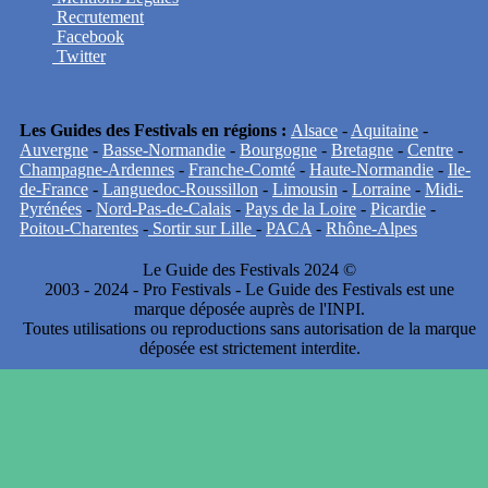
Recrutement
Facebook
Twitter
Les Guides des Festivals en régions :
Alsace
-
Aquitaine
-
Auvergne
-
Basse-Normandie
-
Bourgogne
-
Bretagne
-
Centre
-
Champagne-Ardennes
-
Franche-Comté
-
Haute-Normandie
-
Ile-
de-France
-
Languedoc-Roussillon
-
Limousin
-
Lorraine
-
Midi-
Pyrénées
-
Nord-Pas-de-Calais
-
Pays de la Loire
-
Picardie
-
Poitou-Charentes
-
Sortir sur Lille
-
PACA
-
Rhône-Alpes
Le Guide des Festivals 2024 ©
2003 - 2024 - Pro Festivals - Le Guide des Festivals est une
marque déposée auprès de l'INPI.
Toutes utilisations ou reproductions sans autorisation de la marque
déposée est strictement interdite.