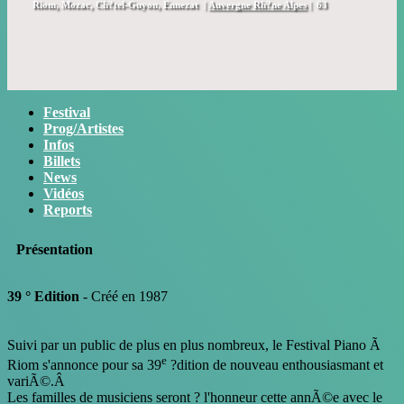
Riom, Mozac, Ch?tel-Guyon, Ennezat
|
Auvergne Rh?ne Alpes
|
63
Festival
Prog/Artistes
Infos
Billets
News
Vidéos
Reports
Présentation
39 ° Edition
- Créé en 1987
Suivi par un public de plus en plus nombreux, le Festival Piano Ã
e
Riom s'annonce pour sa 39
?dition de nouveau enthousiasmant et
variÃ©.Â
Les familles de musiciens seront ? l'honneur cette annÃ©e avec le