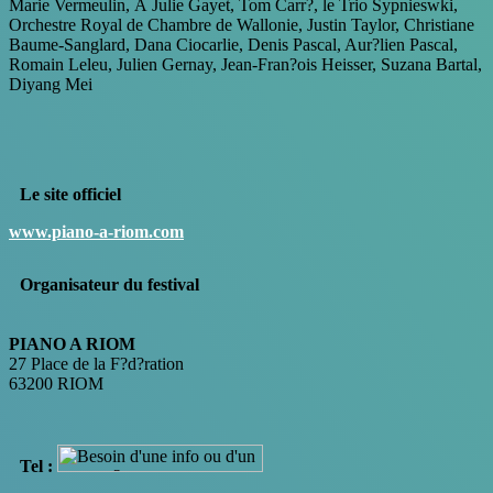
Marie Vermeulin, Â Julie Gayet, Tom Carr?, le Trio Sypnieswki,
Orchestre Royal de Chambre de Wallonie, Justin Taylor, Christiane
Baume-Sanglard, Dana Ciocarlie, Denis Pascal, Aur?lien Pascal,
Romain Leleu, Julien Gernay, Jean-Fran?ois Heisser, Suzana Bartal,
Diyang Mei
Le site officiel
www.piano-a-riom.com
Organisateur du festival
PIANO A RIOM
27 Place de la F?d?ration
63200 RIOM
Tel :