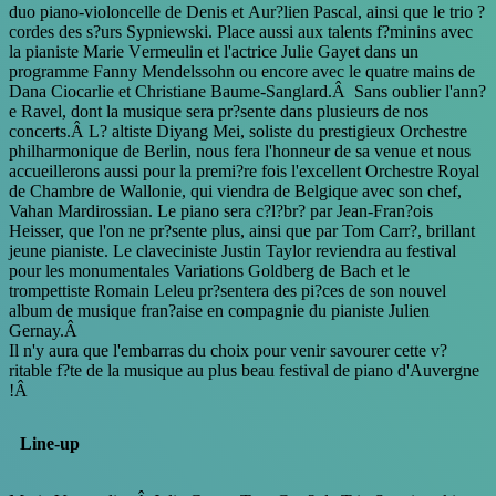
duo piano-violoncelle de Denis et Aur?lien Pascal, ainsi que le trio ?
cordes des s?urs Sypniewski. Place aussi aux talents f?minins avec
la pianiste Marie Vermeulin et l'actrice Julie Gayet dans un
programme Fanny Mendelssohn ou encore avec le quatre mains de
Dana Ciocarlie et Christiane Baume-Sanglard.Â Sans oublier l'ann?
e Ravel, dont la musique sera pr?sente dans plusieurs de nos
concerts.Â
L? altiste Diyang Mei, soliste du prestigieux Orchestre
philharmonique de Berlin, nous fera l'honneur de sa venue et nous
accueillerons aussi pour la premi?re fois l'excellent Orchestre Royal
de Chambre de Wallonie, qui viendra de Belgique avec son chef,
Vahan Mardirossian. Le piano sera c?l?br? par Jean-Fran?ois
Heisser, que l'on ne pr?sente plus, ainsi que par Tom Carr?, brillant
jeune pianiste. Le claveciniste Justin Taylor reviendra au festival
pour les monumentales Variations Goldberg de Bach et le
trompettiste Romain Leleu pr?sentera des pi?ces de son nouvel
album de musique fran?aise en compagnie du pianiste Julien
Gernay.Â
Il n'y aura que l'embarras du choix pour venir savourer cette v?
ritable f?te de la musique au plus beau festival de piano d'Auvergne
!Â
Line-up