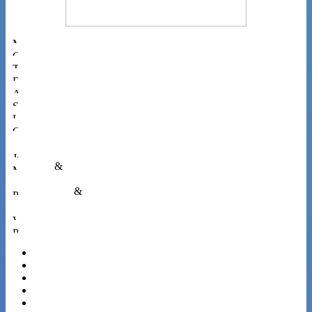
Musiques
Cinéma
Théâtres
Danses
Arts
Spectacles
Livres
Gastronomie
Jeune public
Média
&
Multimédia
Patrimoine
&
Architecture
Voyages
Pluridiscipl.
Paris
Marseille
Lyon
Toulouse
Nice