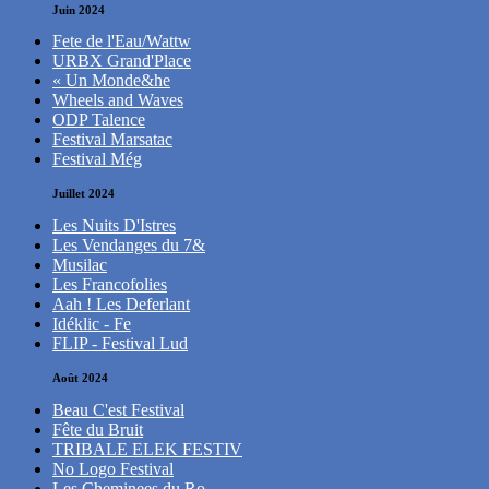
Juin 2024
Fete de l'Eau/Wattw
URBX Grand'Place
« Un Monde&he
Wheels and Waves
ODP Talence
Festival Marsatac
Festival Még
Juillet 2024
Les Nuits D'Istres
Les Vendanges du 7&
Musilac
Les Francofolies
Aah ! Les Deferlant
Idéklic - Fe
FLIP - Festival Lud
Août 2024
Beau C'est Festival
Fête du Bruit
TRIBALE ELEK FESTIV
No Logo Festival
Les Cheminees du Ro