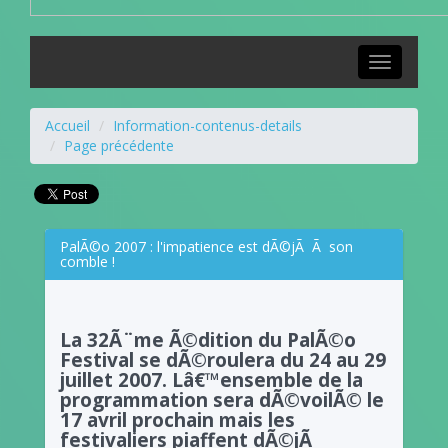
Toggle
navigation
Accueil
Information-contenus-details
Page précédente
PalÃ©o 2007 : l'impatience est dÃ©jÃ Ã son
comble !
La 32Ã¨me Ã©dition du PalÃ©o
Festival se dÃ©roulera du 24 au 29
juillet 2007. Lâ€™ensemble de la
programmation sera dÃ©voilÃ© le
17 avril prochain mais les
festivaliers piaffent dÃ©jÃ