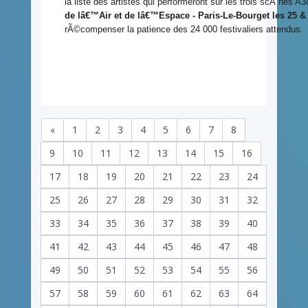
la liste des artistes qui performeront sur les trois scÃ¨nes 
de lâ€™Air et de lâ€™Espace - Paris-Le-Bourget les 25 &
rÃ©compenser la patience des 24 000 festivaliers attendus.
«
1
2
3
4
5
6
7
8
9
10
11
12
13
14
15
16
17
18
19
20
21
22
23
24
25
26
27
28
29
30
31
32
33
34
35
36
37
38
39
40
41
42
43
44
45
46
47
48
49
50
51
52
53
54
55
56
57
58
59
60
61
62
63
64