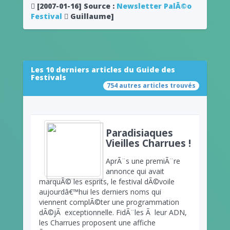
[2007-01-16]
Source :
Newsletter PalÃ©o
Festival
Guillaume]
Les 10 derniers articles du Guide des
Festivals
754 autres articles trouvés
Paradisiaques
Vieilles Charrues !
AprÃ¨s une premiÃ¨re
annonce qui avait
marquÃ© les esprits, le festival dÃ©voile
aujourdâ€™hui les derniers noms qui
viennent complÃ©ter une programmation
dÃ©jÃ exceptionnelle. FidÃ¨les Ã leur ADN,
les Charrues proposent une affiche