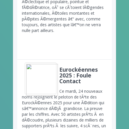
Ã©clectique et populaire, pointue et
fÃ©dÃ©ratrice, oÃ¹ se cÃ´toient lÃ©gendes
internationales, Ã©toiles montantes et
pÃ©pites Ã©mergentes â€“ avec, comme
toujours, des artistes que lâ€™on ne verra
nulle part ailleurs.
Eurockéennes
2025 : Foule
Contact
Ce mardi, 24 nouveaux
noms rejoignent le peloton de tÃªte des
EurockÃ©ennes 2025 pour une Ã©dition qui
sâ€™annonce dÃ©jÃ grandiose. La preuve
par les chiffres. Avec 50 artistes prÃªts Ã en
dÃ©coudre, plusieurs dizaines de milliers de
supporters prÃªts Ã les suivre, 4 scÃ¨nes, un