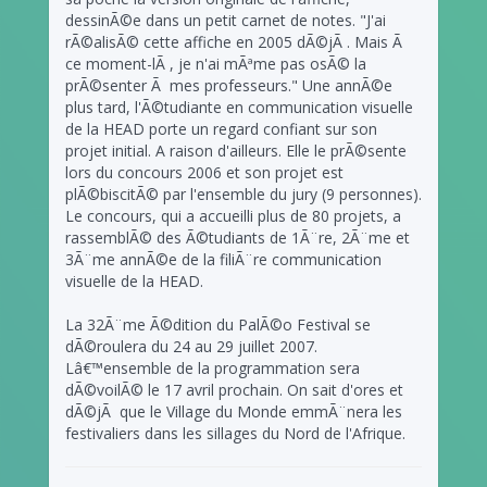
dessinÃ©e dans un petit carnet de notes. "J'ai
rÃ©alisÃ© cette affiche en 2005 dÃ©jÃ . Mais Ã
ce moment-lÃ , je n'ai mÃªme pas osÃ© la
prÃ©senter Ã mes professeurs." Une annÃ©e
plus tard, l'Ã©tudiante en communication visuelle
de la HEAD porte un regard confiant sur son
projet initial. A raison d'ailleurs. Elle le prÃ©sente
lors du concours 2006 et son projet est
plÃ©biscitÃ© par l'ensemble du jury (9 personnes).
Le concours, qui a accueilli plus de 80 projets, a
rassemblÃ© des Ã©tudiants de 1Ã¨re, 2Ã¨me et
3Ã¨me annÃ©e de la filiÃ¨re communication
visuelle de la HEAD.
La 32Ã¨me Ã©dition du PalÃ©o Festival se
dÃ©roulera du 24 au 29 juillet 2007.
Lâ€™ensemble de la programmation sera
dÃ©voilÃ© le 17 avril prochain. On sait d'ores et
dÃ©jÃ que le Village du Monde emmÃ¨nera les
festivaliers dans les sillages du Nord de l'Afrique.