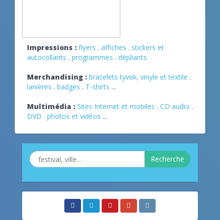
Impressions :
flyers
.
affiches
.
stickers et
autocollants
.
programmes
.
dépliants
Merchandising :
bracelets tyvek, vinyle et textile
.
lanières
.
badges
.
T-shirts
...
Multimédia :
Sites Internet et mobiles
.
CD audio
.
DVD
.
photos et vidéos
...
Recherche