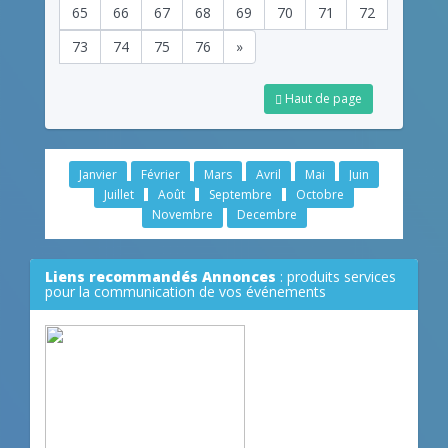
65
66
67
68
69
70
71
72
73
74
75
76
»
Haut de page
Janvier
Février
Mars
Avril
Mai
Juin
Juillet
Août
Septembre
Octobre
Novembre
Decembre
Liens recommandés Annonces
: produits services
pour la communication de vos événements