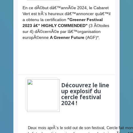
En ce dÃ©but dâ€™annÃ©e 2024, le Cabaret
Vert est trÃ¨s heureux dâ€™annoncer quâ€™il
a obtenu la certification
"Greener Festival
2023 â€“ HIGHLY COMMENDED"
(3 Ã©toiles
sur 4) dÃ©cernÃ©e par lâ€™organisation
europÃ©enne
A Greener Future
(AGF)*.
Découvrez le line
up explosif du
cercle festival
2024 !
Deux mois aprÃ¨s le sold out de son festival, Cercle fait mon