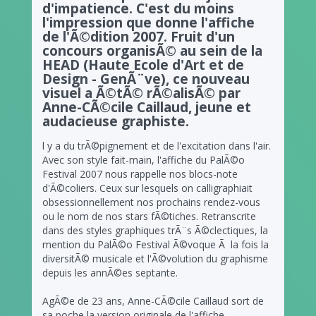
d'impatience. C'est du moins
l'impression que donne l'affiche
de l'Ã©dition 2007. Fruit d'un
concours organisÃ© au sein de la
HEAD (Haute Ecole d'Art et de
Design - GenÃ¨ve), ce nouveau
visuel a Ã©tÃ© rÃ©alisÃ© par
Anne-CÃ©cile Caillaud, jeune et
audacieuse graphiste.
l y a du trÃ©pignement et de l'excitation dans l'air.
Avec son style fait-main, l'affiche du PalÃ©o
Festival 2007 nous rappelle nos blocs-note
d'Ã©coliers. Ceux sur lesquels on calligraphiait
obsessionnellement nos prochains rendez-vous
ou le nom de nos stars fÃ©tiches. Retranscrite
dans des styles graphiques trÃ¨s Ã©clectiques, la
mention du PalÃ©o Festival Ã©voque Ã la fois la
diversitÃ© musicale et l'Ã©volution du graphisme
depuis les annÃ©es septante.
AgÃ©e de 23 ans, Anne-CÃ©cile Caillaud sort de
sa poche la version originale de l'affiche,