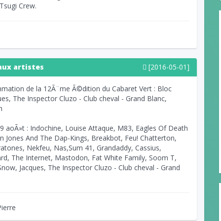
Tsugi Crew.
aux artistes
[2016-05-01]
ammation de la 12Ã¨me Ã©dition du Cabaret Vert : Bloc
es, The Inspector Cluzo - Club cheval - Grand Blanc,
h
 29 aoÃ»t : Indochine, Louise Attaque, M83, Eagles Of Death
n Jones And The Dap-Kings, Breakbot, Feu! Chatterton,
ratones, Nekfeu, Nas,Sum 41, Grandaddy, Cassius,
rd, The Internet, Mastodon, Fat White Family, Soom T,
Snow, Jacques, The Inspector Cluzo - Club cheval - Grand
ierre