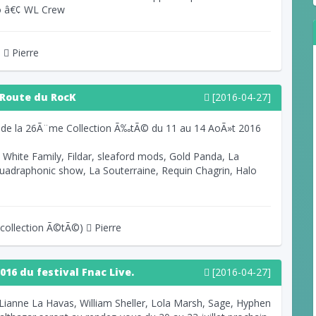
o â€¢ WL Crew
l
Pierre
 Route du RocK
[2016-04-27]
 de la 26Ã¨me Collection Ã‰tÃ© du 11 au 14 AoÃ»t 2016
t White Family, Fildar, sleaford mods, Gold Panda, La
uadraphonic show, La Souterraine, Requin Chagrin, Halo
(collection Ã©tÃ©)
Pierre
16 du festival Fnac Live.
[2016-04-27]
 Lianne La Havas, William Sheller, Lola Marsh, Sage, Hyphen