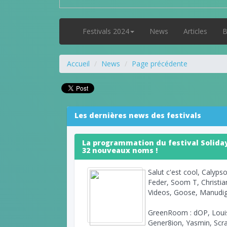
Festivals 2024
News
Articles
B
Accueil
News
Page précédente
Les dernières news des festivals
La programmation du festival Solida
32 nouveaux noms !
Salut c'est cool, Calyps
Feder, Soom T, Christia
Videos, Goose, Manudigit
GreenRoom : dOP, Louis
Gener8ion, Yasmin, Scra