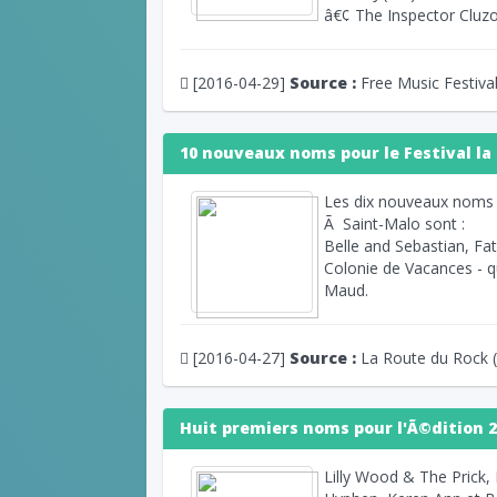
â€¢ The Inspector Cluz
[2016-04-29]
Source :
Free Music Festiva
10 nouveaux noms pour le Festival la
Les dix nouveaux noms
Ã Saint-Malo sont :
Belle and Sebastian, Fa
Colonie de Vacances - q
Maud.
[2016-04-27]
Source :
La Route du Rock 
Huit premiers noms pour l'Ã©dition 20
Lilly Wood & The Prick,