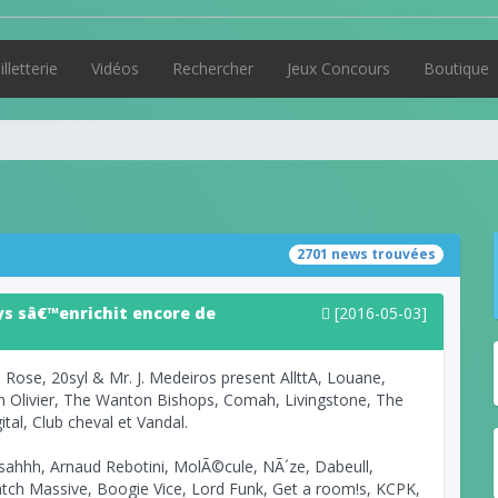
illetterie
Vidéos
Rechercher
Jeux Concours
Boutique
2701 news trouvées
ys sâ€™enrichit encore de
[2016-05-03]
o Rose, 20syl & Mr. J. Medeiros present AllttA, Louane,
n Olivier, The Wanton Bishops, Comah, Livingstone, The
al, Club cheval et Vandal.
ahhh, Arnaud Rebotini, MolÃ©cule, NÃ´ze, Dabeull,
tch Massive, Boogie Vice, Lord Funk, Get a room!s, KCPK,