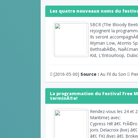
Les quatre nouveaux noms du festival
SBCR (The Bloody Beetroo
rejoignent la programma
Ils seront accompagnÃ©s
Wyman Low, Atomis Spli
BethsabÃ©e, NaÃ¢man, L
Kid, L'Entourloop, Dubio
[2016-05-00]
Source :
Au Fil du Son
Pie
La programmation du Festival Free M
terminÃ©e!
Rendez-vous les 24 et 2
Maritime) avec:
Cypress Hill â€¢ FrÃ©r
Joris Delacroix (live) 
â€¢ FKJ (live) â€¢ Brok