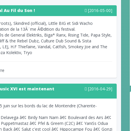
 Au Fil du Son !
[2016-05-00]
ts), Skindred (official), Little BIG et Sidi Wacho
tion de la 13Ã¨me Ã©dition du festival.
 de General Elektriks, Biga* Ranx, Rising Tide, Papa Style,
ff & the Rebel Dubz, Culture Dub Sound & Sista
EJ, H.F Thiefaine, Vandal, Catfish, Smokey Joe and The
za Kolektiv, Tryo
rre
usic XVI est maintenant
[2016-04-29]
5 juin sur les bords du lac de Montendre (Charente-
o Delavega â€¢ Birdy Nam Nam â€¢ Boulevard des Airs â€¢
â€¢ Puppetmastaz â€¢ Pfel & Greem (C2C) â€¢ YaniSs Odua
en Back â€¢ Salut c'est cool â€¢ Hippocampe Fou â€¢ Gonzi