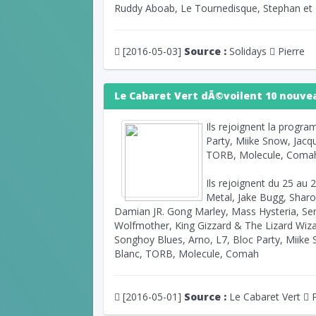
Ruddy Aboab, Le Tournedisque, Stephan et 
[2016-05-03]
Source :
Solidays
Pierre
Le Cabaret Vert dÃ©voilent 10 nouve
Ils rejoignent la progr
Party, Miike Snow, Jacqu
TORB, Molecule, Coma
Ils rejoignent du 25 au
Metal, Jake Bugg, Sharo
Damian JR. Gong Marley, Mass Hysteria, Se
Wolfmother, King Gizzard & The Lizard Wiza
Songhoy Blues, Arno, L7, Bloc Party, Miike 
Blanc, TORB, Molecule, Comah
[2016-05-01]
Source :
Le Cabaret Vert
P