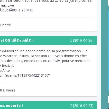
lthazar seront au rendez-vous du 20 au 23 juillet prochain
Fnac Live.
Ã©voilÃ©s le 23 Mai.
Pierre
l Off dÃ©voilÃ© !
[2016-04-26]
e dÃ©voiler une bonne partie de sa programmation ! La
 Weather Festival, la session OFF vous donne en effet
dans des parcs, expositions ou clubsâ€¦pour se mettre en
 festival.
lÃ¨te :
com/events/1713975442213107/
ff
Pierre
est ouverte !
[2016-04-25]