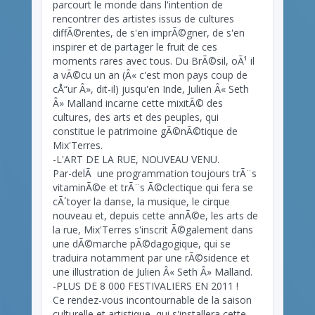
parcourt le monde dans l'intention de
rencontrer des artistes issus de cultures
diffÃ©rentes, de s'en imprÃ©gner, de s'en
inspirer et de partager le fruit de ces
moments rares avec tous. Du BrÃ©sil, oÃ¹ il
a vÃ©cu un an (Â« c'est mon pays coup de
cÅ“ur Â», dit-il) jusqu'en Inde, Julien Â« Seth
Â» Malland incarne cette mixitÃ© des
cultures, des arts et des peuples, qui
constitue le patrimoine gÃ©nÃ©tique de
Mix'Terres.
-L'ART DE LA RUE, NOUVEAU VENU.
Par-delÃ une programmation toujours trÃ¨s
vitaminÃ©e et trÃ¨s Ã©clectique qui fera se
cÃ´toyer la danse, la musique, le cirque
nouveau et, depuis cette annÃ©e, les arts de
la rue, Mix'Terres s'inscrit Ã©galement dans
une dÃ©marche pÃ©dagogique, qui se
traduira notamment par une rÃ©sidence et
une illustration de Julien Â« Seth Â» Malland.
-PLUS DE 8 000 FESTIVALIERS EN 2011 !
Ce rendez-vous incontournable de la saison
culturelle et artistique, qui s'installera cette