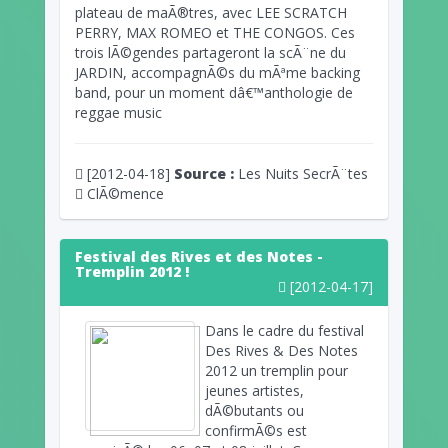
plateau de maÃ®tres, avec LEE SCRATCH
PERRY, MAX ROMEO et THE CONGOS. Ces
trois lÃ©gendes partageront la scÃ¨ne du
JARDIN, accompagnÃ©s du mÃªme backing
band, pour un moment dâ€™anthologie de
reggae music
[2012-04-18]
Source :
Les Nuits SecrÃ¨tes
ClÃ©mence
Festival des Rives et des Notes -
Tremplin 2012 !
[2012-04-17]
Dans le cadre du festival
Des Rives & Des Notes
2012 un tremplin pour
jeunes artistes,
dÃ©butants ou
confirmÃ©s est