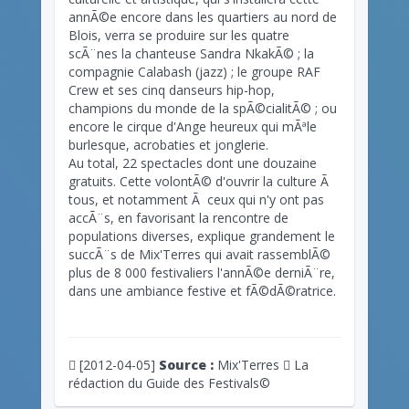
annÃ©e encore dans les quartiers au nord de
Blois, verra se produire sur les quatre
scÃ¨nes la chanteuse Sandra NkakÃ© ; la
compagnie Calabash (jazz) ; le groupe RAF
Crew et ses cinq danseurs hip-hop,
champions du monde de la spÃ©cialitÃ© ; ou
encore le cirque d'Ange heureux qui mÃªle
burlesque, acrobaties et jonglerie.
Au total, 22 spectacles dont une douzaine
gratuits. Cette volontÃ© d'ouvrir la culture Ã
tous, et notamment Ã ceux qui n'y ont pas
accÃ¨s, en favorisant la rencontre de
populations diverses, explique grandement le
succÃ¨s de Mix'Terres qui avait rassemblÃ©
plus de 8 000 festivaliers l'annÃ©e derniÃ¨re,
dans une ambiance festive et fÃ©dÃ©ratrice.
[2012-04-05]
Source :
Mix'Terres
La
rédaction du Guide des Festivals©