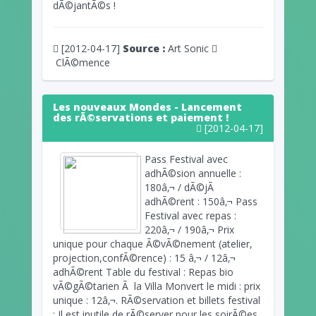
dÃ©jantÃ©s !
[2012-04-17]
Source :
Art Sonic
ClÃ©mence
Les nouveaux Mondes - Lancement
des rÃ©servations et paiement !
[2012-04-17]
Pass Festival avec
adhÃ©sion annuelle :
180â‚¬ / dÃ©jÃ
adhÃ©rent : 150â‚¬ Pass
Festival avec repas :
220â‚¬ / 190â‚¬ Prix
unique pour chaque Ã©vÃ©nement (atelier,
projection,confÃ©rence) : 15 â‚¬ / 12â‚¬
adhÃ©rent Table du festival : Repas bio
vÃ©gÃ©tarien Ã la Villa Monvert le midi : prix
unique : 12â‚¬. RÃ©servation et billets festival
: Il est inutile de rÃ©server pour les soirÃ©es