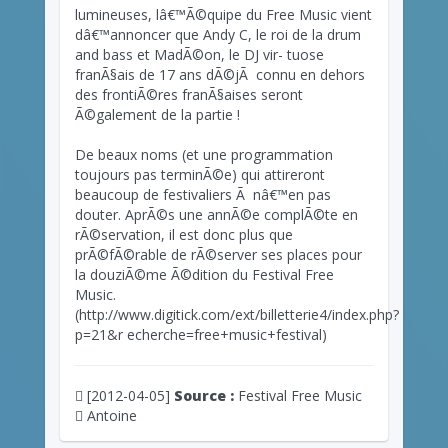
lumineuses, lâ€™Ã©quipe du Free Music vient
dâ€™annoncer que Andy C, le roi de la drum
and bass et MadÃ©on, le DJ vir- tuose
franÃ§ais de 17 ans dÃ©jÃ connu en dehors
des frontiÃ©res franÃ§aises seront
Ã©galement de la partie !
De beaux noms (et une programmation
toujours pas terminÃ©e) qui attireront
beaucoup de festivaliers Ã nâ€™en pas
douter. AprÃ©s une annÃ©e complÃ©te en
rÃ©servation, il est donc plus que
prÃ©fÃ©rable de rÃ©server ses places pour
la douziÃ©me Ã©dition du Festival Free
Music.
(http://www.digitick.com/ext/billetterie4/index.php?
p=21&r echerche=free+music+festival)
[2012-04-05]
Source :
Festival Free Music
Antoine