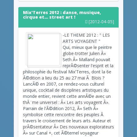
Mix'Terres 2012 : danse, musique,
cirque et... street art !
[2012-04-05]
-LE THEME 2012 : " LES
ARTS VOYAGENT "
Qui, mieux que le peintre
globe-trotter Julien Â«
Seth Â» Malland pouvait
reprÃ©senter l'esprit et la
philosophie du festival Mix'Terres, dont la 6e
Ã©dition a lieu du 25 au 27 mai Ã Blois ?
LancÃ© en 2007, ce rendez-vous culturel
unique, cocktail de disciplines artistiques du
monde entier, revient cette annÃ©e avec un
thÃ¨me universel : Â« Les arts voyagent Â».
Parrain de l'Ã©dition 2012, Â« Seth Â»
symbolise cette rencontre des peuples Ã
travers le croisement de leurs arts. Auteur et
prÃ©sentateur Â« Des nouveaux explorateurs
Â» sur Canal +, cet Ã©ternel voyageur