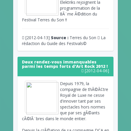
Elektriks rejoignent la
programmation de la
8Ã¨me Ã©dition du
Festival Terres du Son !!
[2012-04-13]
Source :
Terres du Son
La
rédaction du Guide des Festivals©
Deux rendez-vous immanquables
parmi les temps forts d'Art Rock 2012 !
[2012-04-06]
Depuis 1979, la
compagnie de thÃ©Ã¢tre
Royal de Luxe ne cesse
d'innover tant par ses
spectacles hors normes
que par ses gÃ©ants
cÃ©lÃ¨bres dans le monde entier.
Depuis la crÃ©ation de sa compagnie DCA en