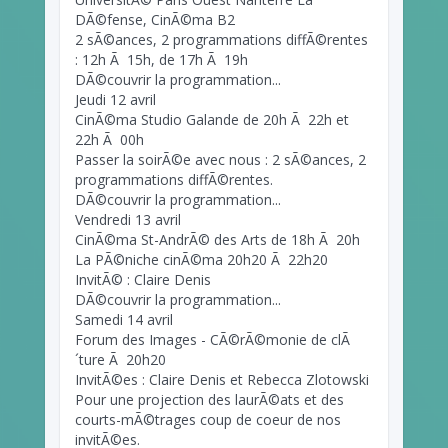
DÃ©fense, CinÃ©ma B2
2 sÃ©ances, 2 programmations diffÃ©rentes
: 12h Ã 15h, de 17h Ã 19h
DÃ©couvrir la programmation...
Jeudi 12 avril
CinÃ©ma Studio Galande de 20h Ã 22h et
22h Ã 00h
Passer la soirÃ©e avec nous : 2 sÃ©ances, 2
programmations diffÃ©rentes.
DÃ©couvrir la programmation...
Vendredi 13 avril
CinÃ©ma St-AndrÃ© des Arts de 18h Ã 20h
La PÃ©niche cinÃ©ma 20h20 Ã 22h20
InvitÃ© : Claire Denis
DÃ©couvrir la programmation...
Samedi 14 avril
Forum des Images - CÃ©rÃ©monie de clÃ
´ture Ã 20h20
InvitÃ©es : Claire Denis et Rebecca Zlotowski
Pour une projection des laurÃ©ats et des
courts-mÃ©trages coup de coeur de nos
invitÃ©es.