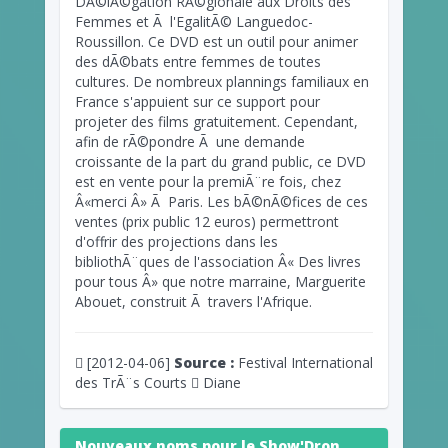
DÃ©lÃ©gation RÃ©gionale aux Droits des
Femmes et Ã l'EgalitÃ© Languedoc-
Roussillon. Ce DVD est un outil pour animer
des dÃ©bats entre femmes de toutes
cultures. De nombreux plannings familiaux en
France s'appuient sur ce support pour
projeter des films gratuitement. Cependant,
afin de rÃ©pondre Ã une demande
croissante de la part du grand public, ce DVD
est en vente pour la premiÃ¨re fois, chez
Â«merci Â» Ã Paris. Les bÃ©nÃ©fices de ces
ventes (prix public 12 euros) permettront
d'offrir des projections dans les
bibliothÃ¨ques de l'association Â« Des livres
pour tous Â» que notre marraine, Marguerite
Abouet, construit Ã travers l'Afrique.
[2012-04-06]
Source :
Festival International
des TrÃ¨s Courts
Diane
Nouveaux noms pour le Show'Dron