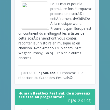
Le 27 mai et pour la
premiÃ¨re fois Europavox
propose une soirÃ©e
entiÃ¨rement dÃ©diÃ©e
Ã la musique world.
Prouvant que l'Europe est
un continent du meltingpot les artistes de
cette soirÃ©e viendront vous conter,
raconter leur histoire en musique et en
chanson. Avec Amadou & Mariam, Mirel
Wagner, Imany, Baloji... Et bien d'autres
encores.
[2012-04-05]
Source :
EuropaVox
La
rédaction du Guide des Festivals©
Human Beatbox Festival, de nouveaux
artistes au programme !
[2012-04-05]