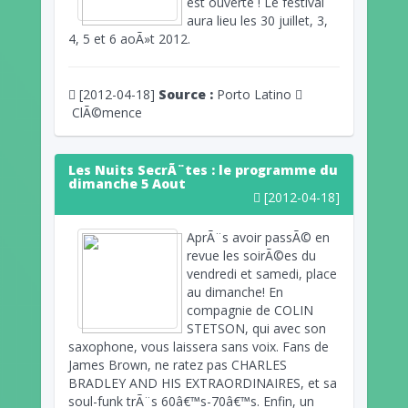
est ouverte ! Le festival
aura lieu les 30 juillet, 3,
4, 5 et 6 aoÃ»t 2012.
[2012-04-18]
Source :
Porto Latino
ClÃ©mence
Les Nuits SecrÃ¨tes : le programme du
dimanche 5 Aout
[2012-04-18]
AprÃ¨s avoir passÃ© en
revue les soirÃ©es du
vendredi et samedi, place
au dimanche! En
compagnie de COLIN
STETSON, qui avec son
saxophone, vous laissera sans voix. Fans de
James Brown, ne ratez pas CHARLES
BRADLEY AND HIS EXTRAORDINAIRES, et sa
soul-funk trÃ¨s 60â€™s-70â€™s. Enfin, un