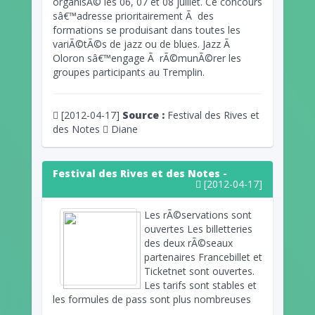
organisÃ© les 06, 07 et 08 juillet. Ce concours
sâ€™adresse prioritairement Ã des
formations se produisant dans toutes les
variÃ©tÃ©s de jazz ou de blues. Jazz Ã
Oloron sâ€™engage Ã rÃ©munÃ©rer les
groupes participants au Tremplin.
[2012-04-17]
Source :
Festival des Rives et
des Notes
Diane
Festival des Rives et des Notes -
[2012-04-17]
Les rÃ©servations sont
ouvertes Les billetteries
des deux rÃ©seaux
partenaires Francebillet et
Ticketnet sont ouvertes.
Les tarifs sont stables et
les formules de pass sont plus nombreuses