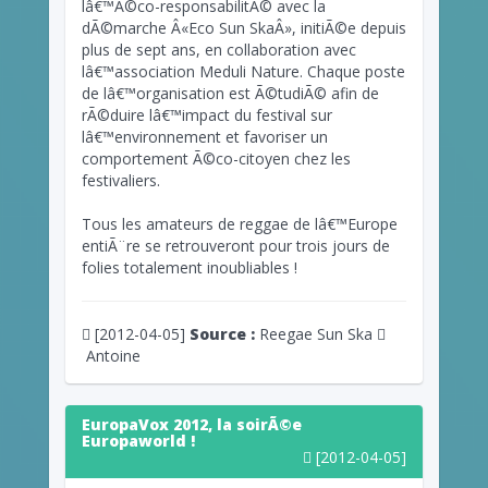
lâ€™Ã©co-responsabilitÃ© avec la
dÃ©marche Â«Eco Sun SkaÂ», initiÃ©e depuis
plus de sept ans, en collaboration avec
lâ€™association Meduli Nature. Chaque poste
de lâ€™organisation est Ã©tudiÃ© afin de
rÃ©duire lâ€™impact du festival sur
lâ€™environnement et favoriser un
comportement Ã©co-citoyen chez les
festivaliers.
Tous les amateurs de reggae de lâ€™Europe
entiÃ¨re se retrouveront pour trois jours de
folies totalement inoubliables !
[2012-04-05]
Source :
Reegae Sun Ska
Antoine
EuropaVox 2012, la soirÃ©e
Europaworld !
[2012-04-05]