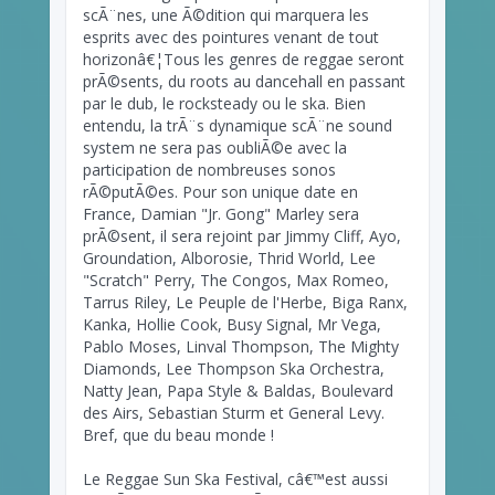
scÃ¨nes, une Ã©dition qui marquera les
esprits avec des pointures venant de tout
horizonâ€¦Tous les genres de reggae seront
prÃ©sents, du roots au dancehall en passant
par le dub, le rocksteady ou le ska. Bien
entendu, la trÃ¨s dynamique scÃ¨ne sound
system ne sera pas oubliÃ©e avec la
participation de nombreuses sonos
rÃ©putÃ©es. Pour son unique date en
France, Damian "Jr. Gong" Marley sera
prÃ©sent, il sera rejoint par Jimmy Cliff, Ayo,
Groundation, Alborosie, Thrid World, Lee
"Scratch" Perry, The Congos, Max Romeo,
Tarrus Riley, Le Peuple de l'Herbe, Biga Ranx,
Kanka, Hollie Cook, Busy Signal, Mr Vega,
Pablo Moses, Linval Thompson, The Mighty
Diamonds, Lee Thompson Ska Orchestra,
Natty Jean, Papa Style & Baldas, Boulevard
des Airs, Sebastian Sturm et General Levy.
Bref, que du beau monde !
Le Reggae Sun Ska Festival, câ€™est aussi