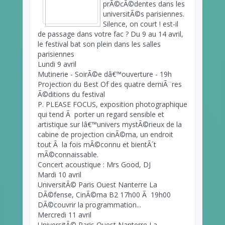
prÃ©cÃ©dentes dans les
universitÃ©s parisiennes.
Silence, on court ! est-il
de passage dans votre fac ? Du 9 au 14 avril,
le festival bat son plein dans les salles
parisiennes
Lundi 9 avril
Mutinerie - SoirÃ©e dâ€™ouverture - 19h
Projection du Best Of des quatre derniÃ¨res
Ã©ditions du festival
P. PLEASE FOCUS, exposition photographique
qui tend Ã porter un regard sensible et
artistique sur lâ€™univers mystÃ©rieux de la
cabine de projection cinÃ©ma, un endroit
tout Ã la fois mÃ©connu et bientÃ´t
mÃ©connaissable.
Concert acoustique : Mrs Good, DJ
Mardi 10 avril
UniversitÃ© Paris Ouest Nanterre La
DÃ©fense, CinÃ©ma B2 17h00 Ã 19h00
DÃ©couvrir la programmation...
Mercredi 11 avril
UniversitÃ© Paris Ouest Nanterre La