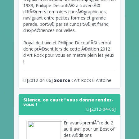
1983, Philippe DecouflÃ© a traversÃ©
diffÃ©rents territoires chorÃ©graphiques,
naviguant entre petites formes et grande
parade, portÃ© par sa curiositÃ© et friand
d'expÃ©riences nouvelles.
Royal de Luxe et Philippe DecouflÃ© seront
donc prÃ©sent lors de cette Ã©dition 2012
d'Art Rock pour vous en mettre plein les yeux
!
[2012-04-06]
Source :
Art Rock
Antoine
Silence, on court ! vous donne rendez-
vous !
[2012-04-06]
En avant-premiÃ¨re du 2
au 8 avril pour un Best of
des Ã©ditions