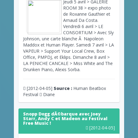
Jeudi 5 avril > GALERIE
ROOM 38 > expo photo
de Roxanne Gauthier et
Arnaud Da Costa.
Vendredi 6 avril > LE
CONSORTIUM > Avec Sly
Johnson, une carte blanche Ã Napoleon
Maddox et Human Player. Samedi 7 avril > LA
VAPEUR > Support Your Local Crew, Box
Office, PMPDJ, et Eklips. Dimanche 8 avril >
LA PENICHE CANCALE > Miss White and The
Drunken Piano, Alexis Sorba.
[2012-04-05]
Source :
Human Beatbox
Festival
Diane
Snopp Dogg dÃ©barque avec Joey
Starr, Andy C et Madeon au Festival
Free Music !
[2012-04-05]