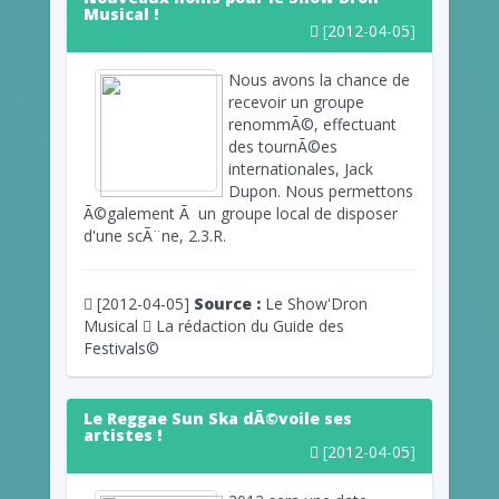
Musical !
[2012-04-05]
Nous avons la chance de
recevoir un groupe
renommÃ©, effectuant
des tournÃ©es
internationales, Jack
Dupon. Nous permettons
Ã©galement Ã un groupe local de disposer
d'une scÃ¨ne, 2.3.R.
[2012-04-05]
Source :
Le Show'Dron
Musical
La rédaction du Guide des
Festivals©
Le Reggae Sun Ska dÃ©voile ses
artistes !
[2012-04-05]