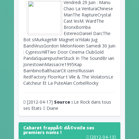
Vendredi 29 Juin : Manu
Chao La VenturaChinese
ManThe RaptureCrystal
Cast lesM. WardThe
BronxBomba
EstereoDaniel DarcThe
Bot sMurkageMr Magnet ixYidaki Jug
BandVirusGordon MelonNoein Samedi 30 Juin
: CypressHillTwo Door Cinema ClubGold
PandaSquarepusherStuck In The SoundBr ian
JonestownMassacre1995Kap
BambinoBalthazarCit izens!Russian
RedFactory FloorKur t Vile & The ViolatorsLe
Catcheur Et La PuteAlan CorbelRocky
[2012-04-17]
Source :
Le Rock dans tous
ses Etats
Diane
Cabaret frappÃ© dÃ©voile ses
premiers noms !
[2012-04-13]