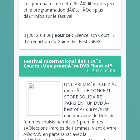
Les partenaires de cette 5e Ã©dition, les prix
et la programmation dÃ©taillÃ©e : plus
dâ€™infos sur le festival !
[2012-04-06]
Source :
Silence, On Court !
La rédaction du Guide des Festivals©
Festival International des TrÃ¨s
Courts : Une premiÃ¨re DVD "best of"
[2012-04-06]
UNE PREMIÃˆRE CHEZ Â«
merci Â», LE CONCEPT
STORE SOLIDAIRE
PARISIEN ! Un DVD Â«
best of Â» qui rÃ©unit
une douzaine de films de
femmes choisis parmi les 3 premiÃ¨res
sÃ©lections Paroles de Femmes, vient d'Ãªtre
Ã©ditÃ© en partenariat avec la