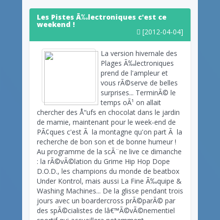
Les Pistes Ã‰lectroniques c'est ce
weekend !
[2012-04-04]
La version hivernale des
Plages Ã‰lectroniques
prend de l'ampleur et
vous rÃ©serve de belles
surprises... TerminÃ© le
temps oÃ¹ on allait
chercher des Å“ufs en chocolat dans le jardin
de mamie, maintenant pour le week-end de
PÃ¢ques c'est Ã la montagne qu'on part Ã la
recherche de bon son et de bonne humeur !
Au programme de la scÃ¨ne live ce dimanche
: la rÃ©vÃ©lation du Grime Hip Hop Dope
D.O.D., les champions du monde de beatbox
Under Kontrol, mais aussi La Fine Ã‰quipe &
Washing Machines... De la glisse pendant trois
jours avec un boardercross prÃ©parÃ© par
des spÃ©cialistes de lâ€™Ã©vÃ©nementiel