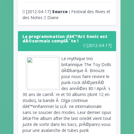
[2012-04-17]
Source :
Festival des Rives et
des Notes
Diane
La programmation dâ€™Art Sonic est
dÃ©sormais complÃ¨te !
[2012-04-17]
Le mythique trio
britannique The Toy Dolls
dÃ©barque Ã Briouze
pour nous faire revivre le
punk-rock dÃ©jantÃ©
des annÃ©es 80 ! AprÃ¨s
30 ans de carriÃ¨re et 50 albums (dont 12 en
studio), la bande Ã Olga continue
dâ€™enflammer la scÃ¨ne internationale
sans se soucier des modes. Leur dernier opus
â€œThe album after the last oneâ€ vient tout
juste de sortir dans les bacs, prÃ©parez-vous
pour une avalanche de tubes punk