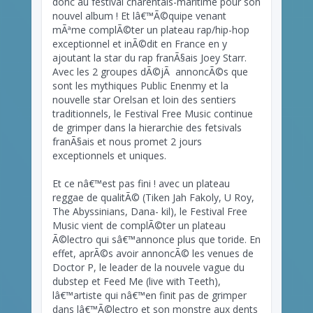
donc au festival charentais-maritime pour son
nouvel album ! Et lâ€™Ã©quipe venant
mÃªme complÃ©ter un plateau rap/hip-hop
exceptionnel et inÃ©dit en France en y
ajoutant la star du rap franÃ§ais Joey Starr.
Avec les 2 groupes dÃ©jÃ annoncÃ©s que
sont les mythiques Public Enenmy et la
nouvelle star Orelsan et loin des sentiers
traditionnels, le Festival Free Music continue
de grimper dans la hierarchie des fetsivals
franÃ§ais et nous promet 2 jours
exceptionnels et uniques.
Et ce nâ€™est pas fini ! avec un plateau
reggae de qualitÃ© (Tiken Jah Fakoly, U Roy,
The Abyssinians, Dana- kil), le Festival Free
Music vient de complÃ©ter un plateau
Ã©lectro qui sâ€™annonce plus que toride. En
effet, aprÃ©s avoir annoncÃ© les venues de
Doctor P, le leader de la nouvele vague du
dubstep et Feed Me (live with Teeth),
lâ€™artiste qui nâ€™en finit pas de grimper
dans lâ€™Ã©lectro et son monstre aux dents