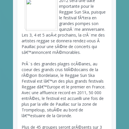
2012 sera une date
importante pour le
Reggae Sun Ska, puisque
le festival fÃªtera en
grandes pompes son
quinziÃ¨me anniversaire.
Les 3, 4 et 5 aoÃ»t prochains, la crÃ¨me des
artistes reggae se donnera rendez-vous Ã
Pauillac pour une sÃ©rie de concerts qui
sâ€™annoncent mÃ©morables.
PrÃ¨s des grandes plages ocÃ©anes, au
coeur des grands crus MÃ©docains de la
rÃ©gion Bordelaise, le Reggae Sun Ska
Festival est lâ€™un des plus grands festivals
Reggae dâ€™Europe et le premier en France.
Avec une affluence record en 2011, 50 000
entrÃ©es, le festival est accueilli une fois de
plus par la ville de Pauillac sur la zone de
Trompeloup, situÃ©e au bord de
lâ€™estuaire de la Gironde.
Plus de 45 groupes seront prÃ©sents sur 3