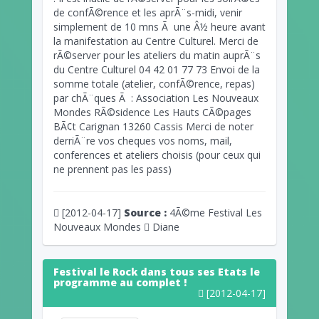
de confÃ©rence et les aprÃ¨s-midi, venir
simplement de 10 mns Ã une Â½ heure avant
la manifestation au Centre Culturel. Merci de
rÃ©server pour les ateliers du matin auprÃ¨s
du Centre Culturel 04 42 01 77 73 Envoi de la
somme totale (atelier, confÃ©rence, repas)
par chÃ¨ques Ã : Association Les Nouveaux
Mondes RÃ©sidence Les Hauts CÃ©pages
BÃ¢t Carignan 13260 Cassis Merci de noter
derriÃ¨re vos cheques vos noms, mail,
conferences et ateliers choisis (pour ceux qui
ne prennent pas les pass)
[2012-04-17]
Source :
4Ã©me Festival Les
Nouveaux Mondes
Diane
Festival le Rock dans tous ses Etats le
programme au complet !
[2012-04-17]