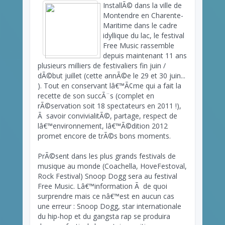
InstallÃ© dans la ville de
Montendre en Charente-
Maritime dans le cadre
idyllique du lac, le festival
Free Music rassemble
depuis maintenant 11 ans
plusieurs milliers de festivaliers fin juin /
dÃ©but juillet (cette annÃ©e le 29 et 30 juin...
). Tout en conservant lâ€™Ã¢me qui a fait la
recette de son succÃ¨s (complet en
rÃ©servation soit 18 spectateurs en 2011 !),
Ã savoir convivialitÃ©, partage, respect de
lâ€™environnement, lâ€™Ã©dition 2012
promet encore de trÃ©s bons moments.
PrÃ©sent dans les plus grands festivals de
musique au monde (Coachella, HoveFestoval,
Rock Festival) Snoop Dogg sera au festival
Free Music. Lâ€™information Ã de quoi
surprendre mais ce nâ€™est en aucun cas
une erreur : Snoop Dogg, star internationale
du hip-hop et du gangsta rap se produira