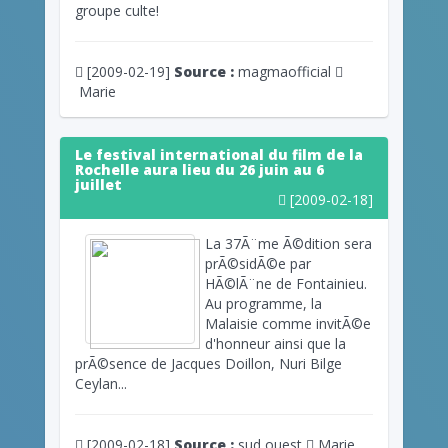
groupe culte!
[2009-02-19]
Source :
magmaofficial
Marie
Le festival international du film de la
Rochelle aura lieu du 26 juin au 6
juillet
[2009-02-18]
La 37Ã¨me Ã©dition sera
prÃ©sidÃ©e par
HÃ©lÃ¨ne de Fontainieu.
Au programme, la
Malaisie comme invitÃ©e
d'honneur ainsi que la
prÃ©sence de Jacques Doillon, Nuri Bilge
Ceylan...
[2009-02-18]
Source :
sud ouest
Marie