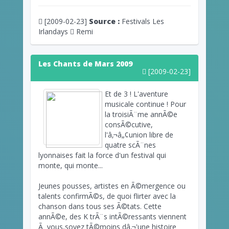
[2009-02-23]
Source :
Festivals Les
Irlandays
Remi
Les Chants de Mars 2009
[2009-02-23]
Et de 3 ! L'aventure
musicale continue ! Pour
la troisiÃ¨me annÃ©e
consÃ©cutive,
l'â‚¬â„¢union libre de
quatre scÃ¨nes
lyonnaises fait la force d'un festival qui
monte, qui monte...
Jeunes pousses, artistes en Ã©mergence ou
talents confirmÃ©s, de quoi flirter avec la
chanson dans tous ses Ã©tats. Cette
annÃ©e, des K trÃ¨s intÃ©ressants viennent
Ã vous,soyez tÃ©moins dâ‚¬'une histoire