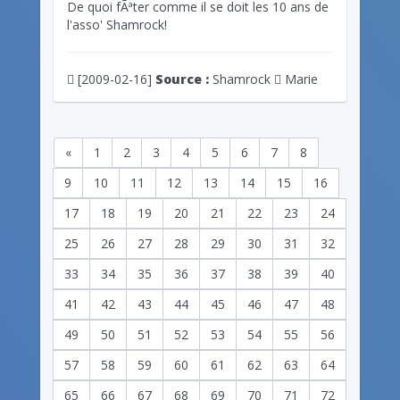
De quoi fÃªter comme il se doit les 10 ans de
l'asso' Shamrock!
[2009-02-16]
Source :
Shamrock
Marie
«
1
2
3
4
5
6
7
8
9
10
11
12
13
14
15
16
17
18
19
20
21
22
23
24
25
26
27
28
29
30
31
32
33
34
35
36
37
38
39
40
41
42
43
44
45
46
47
48
49
50
51
52
53
54
55
56
57
58
59
60
61
62
63
64
65
66
67
68
69
70
71
72