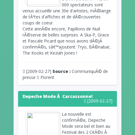
000 spectateurs sont
venus accueillir une 30e d'artistes, mÃ©lange
de tÃªtes d'affiches et de dÃ©couvertes
coups de coeur.
Cette annÃ©e encore, Papillons de Nuit
rÃ©serve de belles surprises. A Ska-P, Grace
et Pascale Picard que nous avons dÃ©jÃ
confirmÃ©s, sâ€™ajoutent: Tryo, BÃ©nabar,
The Kooks et Keziah Jones !
[2009-02-27]
Source :
CommuniquÃ© de
presse
Florent
Depeche Mode Ã Carcassonne!
[2009-02-27]
La nouvelle est
confirmÃ©e, Depeche
Mode sera bel et bien au
Festival des 2 CitÃ©s Ã