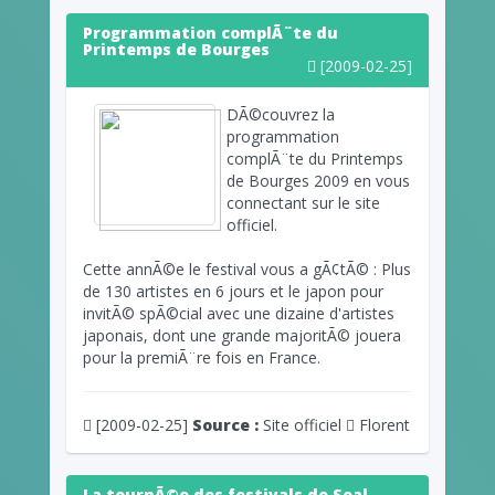
Programmation complÃ¨te du
Printemps de Bourges
[2009-02-25]
DÃ©couvrez la
programmation
complÃ¨te du Printemps
de Bourges 2009 en vous
connectant sur le site
officiel.
Cette annÃ©e le festival vous a gÃ¢tÃ© : Plus
de 130 artistes en 6 jours et le japon pour
invitÃ© spÃ©cial avec une dizaine d'artistes
japonais, dont une grande majoritÃ© jouera
pour la premiÃ¨re fois en France.
[2009-02-25]
Source :
Site officiel
Florent
La tournÃ©e des festivals de Seal