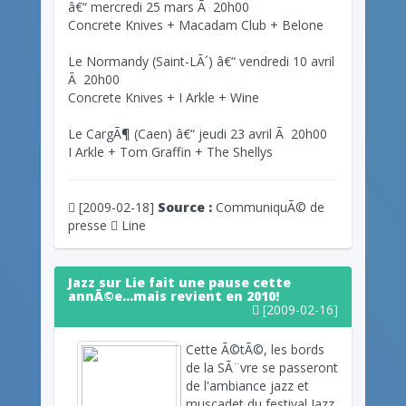
â€“ mercredi 25 mars Ã 20h00
Concrete Knives + Macadam Club + Belone
Le Normandy (Saint-LÃ´) â€“ vendredi 10 avril
Ã 20h00
Concrete Knives + I Arkle + Wine
Le CargÃ¶ (Caen) â€“ jeudi 23 avril Ã 20h00
I Arkle + Tom Graffin + The Shellys
[2009-02-18]
Source :
CommuniquÃ© de
presse
Line
Jazz sur Lie fait une pause cette
annÃ©e...mais revient en 2010!
[2009-02-16]
Cette Ã©tÃ©, les bords
de la SÃ¨vre se passeront
de l'ambiance jazz et
muscadet du festival Jazz