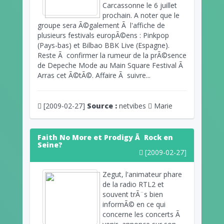
Carcassonne le 6 juillet
prochain. A noter que le
groupe sera Ã©galement Ã l'affiche de
plusieurs festivals europÃ©ens : Pinkpop
(Pays-bas) et Bilbao BBK Live (Espagne).
Reste Ã confirmer la rumeur de la prÃ©sence
de Depeche Mode au Main Square Festival Ã
Arras cet Ã©tÃ©. Affaire Ã suivre...
[2009-02-27]
Source :
netvibes
Marie
Faith No More et Prodigy Ã Rock en
Seine?
[2009-02-27]
Zegut, l'animateur phare
de la radio RTL2 et
souvent trÃ¨s bien
informÃ© en ce qui
concerne les concerts Ã