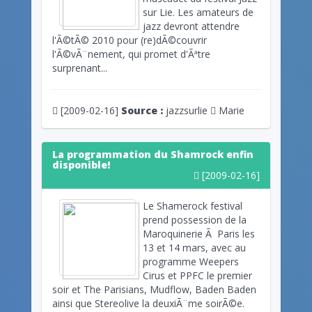
sur Lie. Les amateurs de
jazz devront attendre
l'Ã©tÃ© 2010 pour (re)dÃ©couvrir
l'Ã©vÃ¨nement, qui promet d'Ãªtre
surprenant...
[2009-02-16]
Source :
jazzsurlie
Marie
La programmation du Shamrock enfin
disponible!
[2009-02-16]
Le Shamerock festival
prend possession de la
Maroquinerie Ã Paris les
13 et 14 mars, avec au
programme Weepers
Cirus et PPFC le premier
soir et The Parisians, Mudflow, Baden Baden
ainsi que Stereolive la deuxiÃ¨me soirÃ©e.