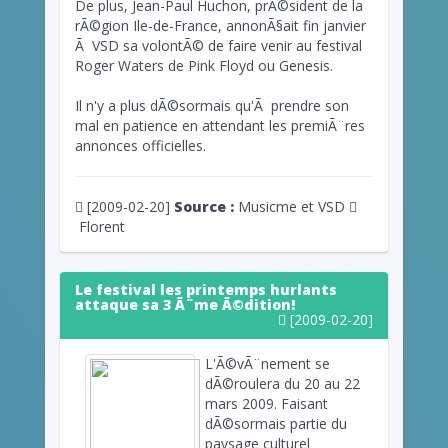
De plus, Jean-Paul Huchon, prÃ©sident de la
rÃ©gion Ile-de-France, annonÃ§ait fin janvier
Ã VSD sa volontÃ© de faire venir au festival
Roger Waters de Pink Floyd ou Genesis.
Il n'y a plus dÃ©sormais qu'Ã prendre son
mal en patience en attendant les premiÃ¨res
annonces officielles.
[2009-02-20]
Source :
Musicme et VSD
Florent
Le festival les printemps hurlants
attaque sa 3 Ã¨me Ã©dition!
[2009-02-20]
L'Ã©vÃ¨nement se
dÃ©roulera du 20 au 22
mars 2009. Faisant
dÃ©sormais partie du
paysage culturel