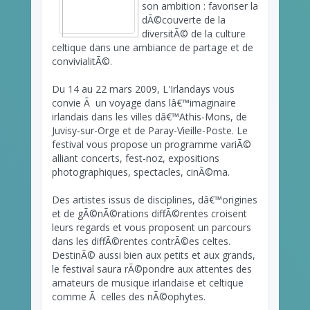
son ambition : favoriser la
dÃ©couverte de la
diversitÃ© de la culture
celtique dans une ambiance de partage et de
convivialitÃ©.
Du 14 au 22 mars 2009, L'Irlandays vous
convie Ã un voyage dans lâ€™imaginaire
irlandais dans les villes dâ€™Athis-Mons, de
Juvisy-sur-Orge et de Paray-Vieille-Poste. Le
festival vous propose un programme variÃ©
alliant concerts, fest-noz, expositions
photographiques, spectacles, cinÃ©ma.
Des artistes issus de disciplines, dâ€™origines
et de gÃ©nÃ©rations diffÃ©rentes croisent
leurs regards et vous proposent un parcours
dans les diffÃ©rentes contrÃ©es celtes.
DestinÃ© aussi bien aux petits et aux grands,
le festival saura rÃ©pondre aux attentes des
amateurs de musique irlandaise et celtique
comme Ã celles des nÃ©ophytes.