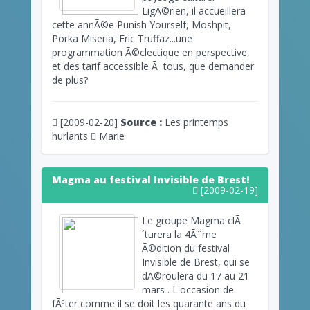
LigÃ©rien, il accueillera
cette annÃ©e Punish Yourself, Moshpit,
Porka Miseria, Eric Truffaz...une
programmation Ã©clectique en perspective,
et des tarif accessible Ã tous, que demander
de plus?
[2009-02-20]
Source :
Les printemps
hurlants
Marie
Magma au festival Invisible de Brest!
[2009-02-19]
Le groupe Magma clÃ
´turera la 4Ã¨me
Ã©dition du festival
Invisible de Brest, qui se
dÃ©roulera du 17 au 21
mars . L'occasion de
fÃªter comme il se doit les quarante ans du