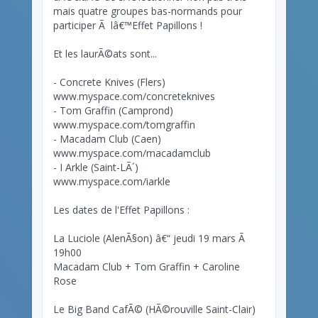
mais quatre groupes bas-normands pour
participer Ã lâ€™Effet Papillons !
Et les laurÃ©ats sont...
- Concrete Knives (Flers)
www.myspace.com/concreteknives
- Tom Graffin (Camprond)
www.myspace.com/tomgraffin
- Macadam Club (Caen)
www.myspace.com/macadamclub
- I Arkle (Saint-LÃ´)
www.myspace.com/iarkle
Les dates de l'Effet Papillons :
La Luciole (AlenÃ§on) â€“ jeudi 19 mars Ã
19h00
Macadam Club + Tom Graffin + Caroline
Rose
Le Big Band CafÃ© (HÃ©rouville Saint-Clair)