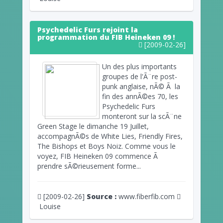
Psychedelic Furs rejoint la
programmation du FIB Heineken 09 !
[2009-02-26]
Un des plus importants
groupes de l'Ã¨re post-
punk anglaise, nÃ© Ã la
fin des annÃ©es 70, les
Psychedelic Furs
monteront sur la scÃ¨ne
Green Stage le dimanche 19 Juillet,
accompagnÃ©s de White Lies, Friendly Fires,
The Bishops et Boys Noiz. Comme vous le
voyez, FIB Heineken 09 commence Ã
prendre sÃ©rieusement forme...
[2009-02-26]
Source :
www.fiberfib.com
Louise