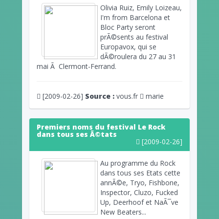
Olivia Ruiz, Emily Loizeau,
I'm from Barcelona et
Bloc Party seront
prÃ©sents au festival
Europavox, qui se
dÃ©roulera du 27 au 31
mai Ã Clermont-Ferrand.
[2009-02-26]
Source :
vous.fr
marie
Premiers noms du festival Le Rock
dans tous ses Ã©tats
[2009-02-26]
Au programme du Rock
dans tous ses Etats cette
annÃ©e, Tryo, Fishbone,
Inspector, Cluzo, Fucked
Up, Deerhoof et NaÃ¯ve
New Beaters...