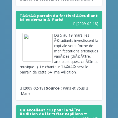
TÃ©tÃ© parrain du festival Ã©tudiant
Ici et demain Ã Paris!
[2009-02-18]
Du 5 au 19 mars, les
Ã©tudiants investissent la
capitale sous forme de
manifestations artistiques
variÃ©es (thÃ©Ã¢tre,
arts plastiques, cinÃ©ma,
musique...). Le chanteur TÃ©tÃ© sera le
parrain de cette 6Ã¨me Ã©dition.
[2009-02-18]
Source :
Paris et vous
Marie
Un excellent cru pour la 1Ã¨re
Ã©dition de lâ€™Effet Papillons !!!
[2009-02-18]