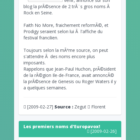
venir, annonce sur son
blog la prÃ©sence de 2 trÃ¨s gros noms Ã
Rock en Seine.
Faith No More, fraichement reformÃ©, et
Prodigy seraient selon lui Ã l'affiche du
festival francilien.
Toujours selon la mÃªme source, on peut
s'attendre Ã des noms encore plus
imposants.
Rappelons que Jean-Paul Huchon, prÃ©sident
de la rÃ©gion Ile-de-France, avait annoncÃ©
la prÃ©sence de Genesis ou Roger Waters il y
a quelques semaines.
[2009-02-27]
Source :
Zegut
Florent
Les premiers noms d'Europavox!
[2009-02-26]