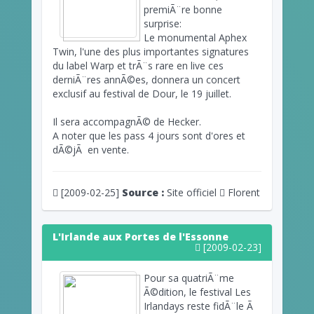
premiÃ¨re bonne
surprise:
Le monumental Aphex
Twin, l'une des plus importantes signatures
du label Warp et trÃ¨s rare en live ces
derniÃ¨res annÃ©es, donnera un concert
exclusif au festival de Dour, le 19 juillet.
Il sera accompagnÃ© de Hecker.
A noter que les pass 4 jours sont d'ores et
dÃ©jÃ en vente.
[2009-02-25]
Source :
Site officiel
Florent
L'Irlande aux Portes de l'Essonne
[2009-02-23]
Pour sa quatriÃ¨me
Ã©dition, le festival Les
Irlandays reste fidÃ¨le Ã