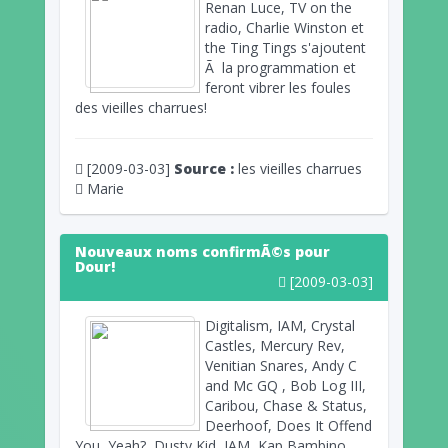
Renan Luce, TV on the
radio, Charlie Winston et
the Ting Tings s'ajoutent
Ã la programmation et
feront vibrer les foules
des vieilles charrues!
[2009-03-03]
Source :
les vieilles charrues
Marie
Nouveaux noms confirmÃ©s pour
Dour!
[2009-03-03]
Digitalism, IAM, Crystal
Castles, Mercury Rev,
Venitian Snares, Andy C
and Mc GQ , Bob Log III,
Caribou, Chase & Status,
Deerhoof, Does It Offend
You, Yeah?, Dusty Kid, IAM, Kap Bambino,