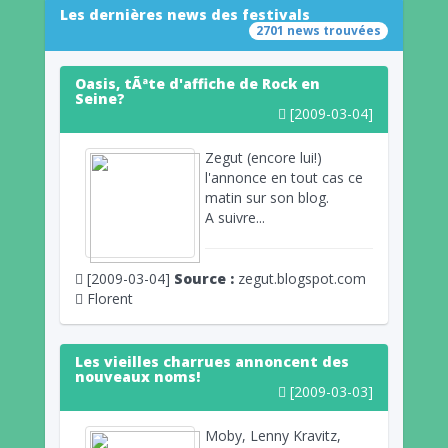
Les dernières news des festivals
2701 news trouvées
Oasis, tÃªte d'affiche de Rock en
Seine?
[2009-03-04]
Zegut (encore lui!)
l'annonce en tout cas ce
matin sur son blog.
A suivre...
[2009-03-04]
Source :
zegut.blogspot.com
Florent
Les vieilles charrues annoncent des
nouveaux noms!
[2009-03-03]
Moby, Lenny Kravitz,