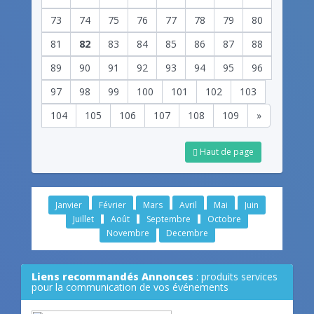
73
74
75
76
77
78
79
80
81
82
83
84
85
86
87
88
89
90
91
92
93
94
95
96
97
98
99
100
101
102
103
104
105
106
107
108
109
»
Haut de page
Janvier
Février
Mars
Avril
Mai
Juin
Juillet
Août
Septembre
Octobre
Novembre
Decembre
Liens recommandés Annonces
: produits services
pour la communication de vos événements