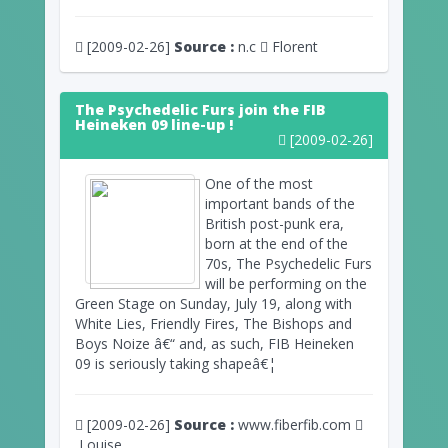
[2009-02-26]
Source :
n.c
Florent
The Psychedelic Furs join the FIB
Heineken 09 line-up !
[2009-02-26]
One of the most
important bands of the
British post-punk era,
born at the end of the
70s, The Psychedelic Furs
will be performing on the
Green Stage on Sunday, July 19, along with
White Lies, Friendly Fires, The Bishops and
Boys Noize â€“ and, as such, FIB Heineken
09 is seriously taking shapeâ€¦
[2009-02-26]
Source :
www.fiberfib.com
Louise