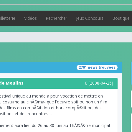
illetterie
Vidéos
Rechercher
Jeux Concours
Boutique
2701 news trouvées
de Moulins
[2008-04-25]
estival unique au monde a pour vocation de mettre en
u costume au cinÃ©ma- que l'oeuvre soit ou non un film
des films en compÃ©tition et hors compÃ©tition, des
itions et des rencontres ...
ment aura lieu du 26 au 30 juin au ThÃ©Ã¢tre municipal