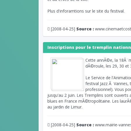
Plus d'inforamtions sur le site du festival.
[2008-04-25]
Source :
www.cinemaetcos
Inscriptions pour le tremplin nationn
Cette annÃ©e, la 18Ã¨m
dÃ©roule, les 29, 30 et 31
Le Service de l'Animation
festival Jazz Ã Vannes, 
professionnel). Vous pou
jusqu'au 2 juin. Les Tremplins sont ouverts 
blues en France mÃ©tropolitaine. Les laurÃ©
au jardin de Limur.
[2008-04-25]
Source :
www.mairie-vannes