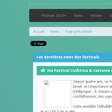
Festivals 2024
News
Articles
B
Accueil
News
Page précédente
Les dernières news des festivals
4Ã¨me Festival CinÃ©ma & Costume 
Depuis quatre ans, ce F
lumiÃ¨re l'importance d
d'Ã©poque - Ã travers 
confÃ©rences, des expos
Cette annÃ©e l'Ã©vÃ©ne
et au CNCS de la ville.