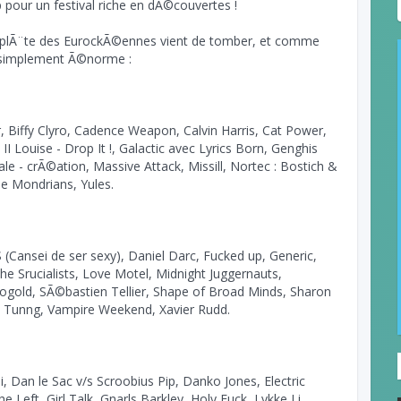
p pour un festival riche en dÃ©couvertes !
lÃ¨te des EurockÃ©ennes vient de tomber, et comme
t simplement Ã©norme :
, Biffy Clyro, Cadence Weapon, Calvin Harris, Cat Power,
 Louise - Drop It !, Galactic avec Lyrics Born, Genghis
e - crÃ©ation, Massive Attack, Missill, Nortec : Bostich &
e Mondrians, Yules.
 (Cansei de ser sexy), Daniel Darc, Fucked up, Generic,
e Srucialists, Love Motel, Midnight Juggernauts,
ogold, SÃ©bastien Tellier, Shape of Broad Minds, Sharon
 Tunng, Vampire Weekend, Xavier Rudd.
, Dan le Sac v/s Scroobius Pip, Danko Jones, Electric
e Left, Girl Talk, Gnarls Barkley, Holy Fuck, Lykke Li,