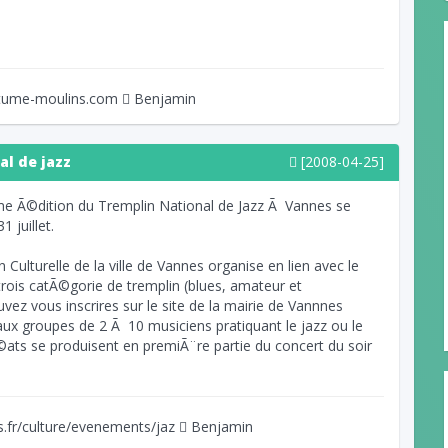
tume-moulins.com
Benjamin
al de jazz
[2008-04-25]
e Ã©dition du Tremplin National de Jazz Ã Vannes se
 juillet.
 Culturelle de la ville de Vannes organise en lien avec le
trois catÃ©gorie de tremplin (blues, amateur et
vez vous inscrires sur le site de la mairie de Vannnes
aux groupes de 2 Ã 10 musiciens pratiquant le jazz ou le
ats se produisent en premiÃ¨re partie du concert du soir
.fr/culture/evenements/jaz
Benjamin