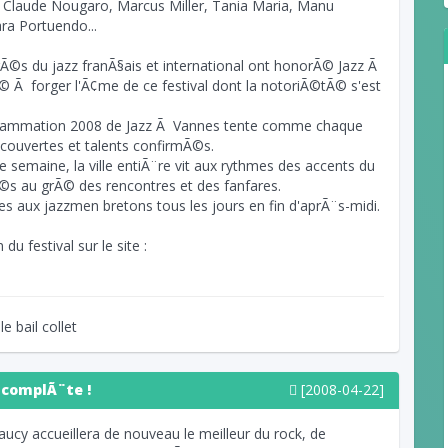
l, Claude Nougaro, Marcus Miller, Tania Maria, Manu
ra Portuendo...
Ã©s du jazz franÃ§ais et international ont honorÃ© Jazz Ã
© Ã forger l'Ã¢me de ce festival dont la notoriÃ©tÃ© s'est
rogrammation 2008 de Jazz Ã Vannes tente comme chaque
couvertes et talents confirmÃ©s.
e semaine, la ville entiÃ¨re vit aux rythmes des accents du
Ã©s au grÃ© des rencontres et des fanfares.
 aux jazzmen bretons tous les jours en fin d'aprÃ¨s-midi.
 festival sur le site :
le bail collet
complÃ¨te !
[2008-04-22]
ucy accueillera de nouveau le meilleur du rock, de