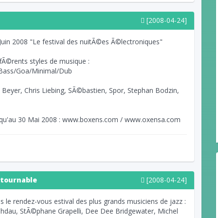
[2008-04-24]
Juin 2008 "Le festival des nuitÃ©es Ã©lectroniques"
fÃ©rents styles de musique :
Bass/Goa/Minimal/Dub
Beyer, Chris Liebing, SÃ©bastien, Spor, Stephan Bodzin,
usqu'au 30 Mai 2008 : www.boxens.com / www.oxensa.com
ntournable
[2008-04-24]
 le rendez-vous estival des plus grands musiciens de jazz :
lhdau, StÃ©phane Grapelli, Dee Dee Bridgewater, Michel