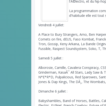
l'Ã©lectro, et du hip-ho
La programmation comp
d'habitude elle est tou
Vendredi 4 juillet:
A Place to Bury Strangers, Arno, Ben Harper
Comets on fire, dEUS, Faso Kombat, Franck II
Tron, Gossip, Keny Arkana, La Bande Original
Fussible, Raspect Soundsystem, Soko, T, Th
Samedi 5 juillet :
Alborosie, Camille, Cavalera Conspiracy, CSS
Grinderman, KasaÃ¯ All Stars, Lady Saw & Th
N*E*R*D, Pulpalicious, Red Sparowes, Sant
Jones & Dap Kings, The DÃ¸, The Wombats,
Dimanche 6 juillet :
Babyshambles, Band of Horses, Battles, Cali
Electric, Ez3kiel, French Cowboy, Future of th