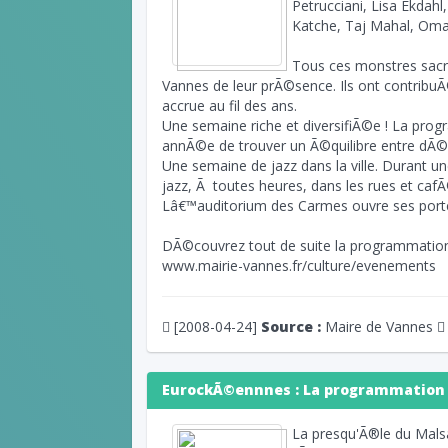
Petrucciani, Lisa Ekdah
Katche, Taj Mahal, Oma
Tous ces monstres sacr
Vannes de leur prÃ©sence. Ils ont contribuÃ
accrue au fil des ans.
Une semaine riche et diversifiÃ©e ! La p
annÃ©e de trouver un Ã©quilibre entre dÃ©
Une semaine de jazz dans la ville. Durant un
jazz, Ã toutes heures, dans les rues et caf
Lâ€™auditorium des Carmes ouvre ses portes
DÃ©couvrez tout de suite la programmation du
www.mairie-vannes.fr/culture/evenements
[2008-04-24]
Source :
Maire de Vannes
EurockÃ©ennnes : La programmation 
La presqu'Ã®le du Malsa