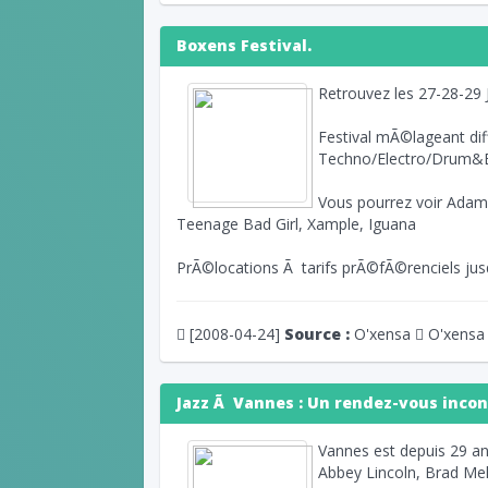
Boxens Festival.
Retrouvez les 27-28-29 
Festival mÃ©lageant dif
Techno/Electro/Drum&
Vous pourrez voir Adam 
Teenage Bad Girl, Xample, Iguana
PrÃ©locations Ã tarifs prÃ©fÃ©renciels j
[2008-04-24]
Source :
O'xensa
O'xensa
Jazz Ã Vannes : Un rendez-vous inco
Vannes est depuis 29 ans
Abbey Lincoln, Brad Me