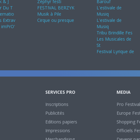
k & J
Zéphyr festi
Barouf
ir Du T
FESTIVAL BERZYK
L'estivale de
ternatio
Musik à Pile
Musiq
s Extrav
Cirque ou presque
L'estivale de
s imPrO'
Musiq
Tribu Brindille Fes
Les Musicales de
St
Festival Lyrique de
SERVICES PRO
MEDIA
Inscriptions
Pro Festiva
Publicités
Europe Fest
Editions papiers
Shopping Fe
Impressions
Officiels Fe
Merchandising
Devenir par