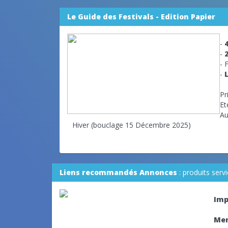
Le Guide des Festivals - Edition Papier
-
-
- 
-
Pr
Et
Au
Hiver (bouclage 15 Décembre 2025)
Liens recommandés Annonces
: produits ser
Imp
Mer