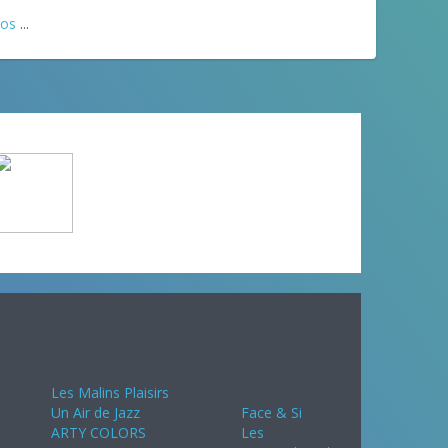
éos
...
Aout 2024
Septembre
2024
Les Malins Plaisirs
Un Air de Jazz
Face & Si
ARTY COLORS
Les