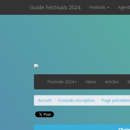
Guide Festivals 2024
Festivals
Agend
Festivals 2024
News
Articles
B
Accueil
Festivals-inscription
Page précéden
Chois