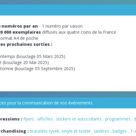
4 numéros par an
- 1 numéro par saison
20 000 exemplaires
diffusés aux quatre coins de la France
Format A4 de poche
Les prochaines sorties :
intemps (bouclage 05 Mars 2025)
é (bouclage 20 Mai 2025)
tomne (bouclage 05 Septembre 2025)
vices pour la communication de vos événements
ressions :
flyers
.
affiches
.
stickers et autocollants
.
programmes
.
d
chandising :
bracelets tyvek, vinyle et textile
.
lanières
.
badges
.
T-s