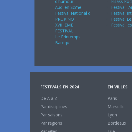
d'humour
Elsass Roc
Auq' en Sc?ne
Festival l'A
Festival National d
Festival In
PROKINO
Festival Le
XVII IEME
Festival le
FESTIVAL
Le Printemps
Baroqu
FESTIVALS EN 2024
EN VILLES
De A à Z
Paris
Par disciplines
Marseille
Par saisons
Lyon
Par régions
Bordeaux
Par villes
Lille