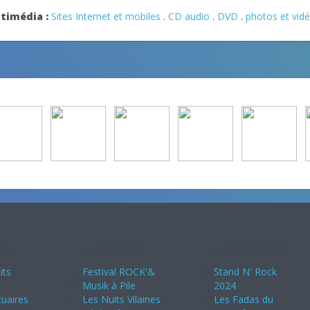
timédia :
Sites Internet et mobiles
.
CD audio
.
DVD
.
photos et vid
24
Juin 2024
Juillet 2024
its
Festival ROCK'&
Stand N' Rock
Musik à Pile
2024
uaires
Les Nuits Vilaines
Les Fadas du