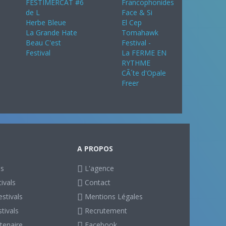
FESTIMERCAT #6
Francophonides
de L
Face & Si
Herbe Bleue
El Cep
La Grande Hate
Tomahawk
Beau C'est
Festival -
Festival
La FERME EN
RYTHME
CÃ´te d'Opale
Freer
A PROPOS
ls
L'agence
ivals
Contact
stivals
Mentions Légales
stivals
Recrutement
tenaire
Facebook