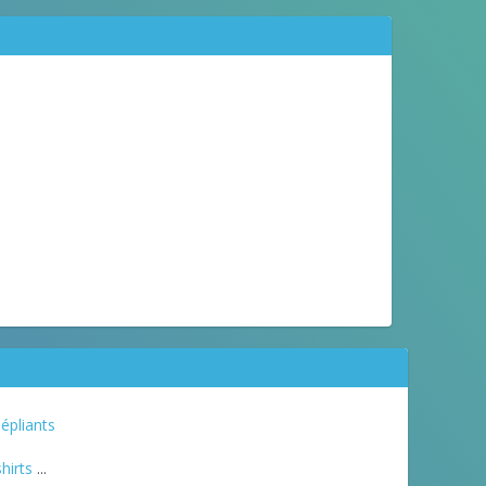
épliants
hirts
...