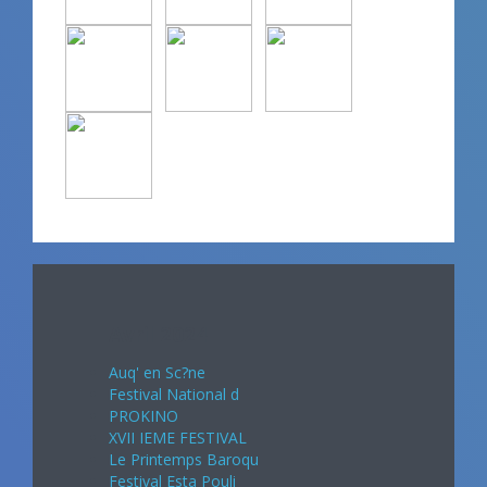
Avril 2024
Auq' en Sc?ne
Festival National d
PROKINO
XVII IEME FESTIVAL
Le Printemps Baroqu
Festival Esta Pouli