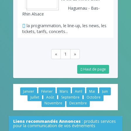
Haguenau - Bas-
Rhin Alsace
la programmation, le line-up, les news, les
tickets, tarifs, concerts...
«
1
»
Haut de page
Janvier
Février
Mars
Avril
Mai
Juin
Juillet
Août
Septembre
Octobre
Novembre
Decembre
Liens recommandés Annonces
: produits services
pour la communication de vos événements