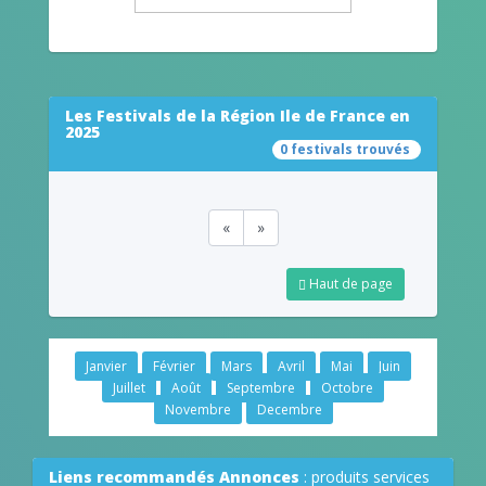
Les Festivals de la Région Ile de France en
2025
0 festivals trouvés
«
»
Haut de page
Janvier
Février
Mars
Avril
Mai
Juin
Juillet
Août
Septembre
Octobre
Novembre
Decembre
Liens recommandés Annonces
: produits services