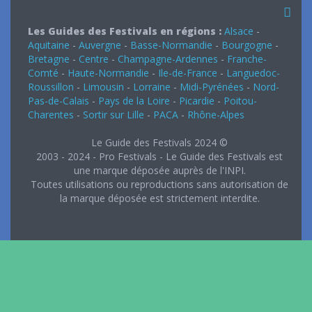
Les Guides des Festivals en régions :
Alsace
-
Aquitaine
-
Auvergne
-
Basse-Normandie
-
Bourgogne
-
Bretagne
-
Centre
-
Champagne-Ardennes
-
Franche-
Comté
-
Haute-Normandie
-
Ile-de-France
-
Languedoc-
Roussillon
-
Limousin
-
Lorraine
-
Midi-Pyrénées
-
Nord-
Pas-de-Calais
-
Pays de la Loire
-
Picardie
-
Poitou-
Charentes
-
Sortir sur Lille
-
PACA
-
Rhône-Alpes
Le Guide des Festivals 2024 ©
2003 - 2024 - Pro Festivals - Le Guide des Festivals est
une marque déposée auprès de l'INPI.
Toutes utilisations ou reproductions sans autorisation de
la marque déposée est strictement interdite.