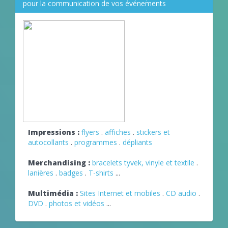
pour la communication de vos événements
Impressions :
flyers
.
affiches
.
stickers et
autocollants
.
programmes
.
dépliants
Merchandising :
bracelets tyvek, vinyle et textile
.
lanières
.
badges
.
T-shirts
...
Multimédia :
Sites Internet et mobiles
.
CD audio
.
DVD
.
photos et vidéos
...