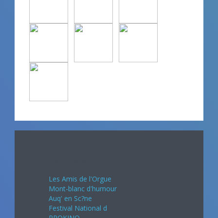
Avril 2024
Les Amis de l'Orgue
Mont-blanc d'humour
Auq' en Sc?ne
Festival National d
PROKINO