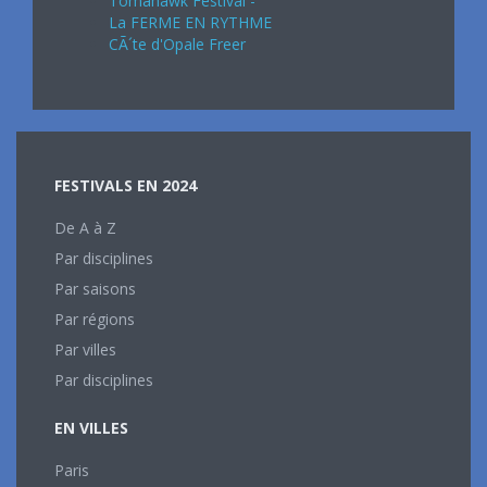
Tomahawk Festival -
La FERME EN RYTHME
CÃ´te d'Opale Freer
FESTIVALS EN 2024
De A à Z
Par disciplines
Par saisons
Par régions
Par villes
Par disciplines
EN VILLES
Paris