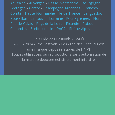
Aquitaine
-
Auvergne
-
Basse-Normandie
-
Bourgogne
-
Bretagne
-
Centre
-
Champagne-Ardennes
-
Franche-
Comté
-
Haute-Normandie
-
Ile-de-France
-
Languedoc-
Roussillon
-
Limousin
-
Lorraine
-
Midi-Pyrénées
-
Nord-
Pas-de-Calais
-
Pays de la Loire
-
Picardie
-
Poitou-
Charentes
-
Sortir sur Lille
-
PACA
-
Rhône-Alpes
Le Guide des Festivals 2024 ©
2003 - 2024 - Pro Festivals - Le Guide des Festivals est
une marque déposée auprès de l'INPI.
Toutes utilisations ou reproductions sans autorisation de
la marque déposée est strictement interdite.