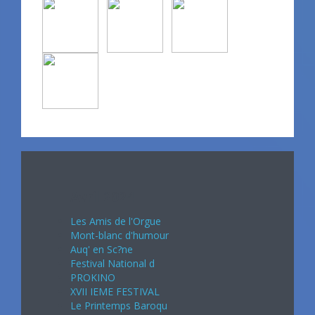
Avril 2024
Les Amis de l'Orgue
Mont-blanc d'humour
Auq' en Sc?ne
Festival National d
PROKINO
XVII IEME FESTIVAL
Le Printemps Baroqu