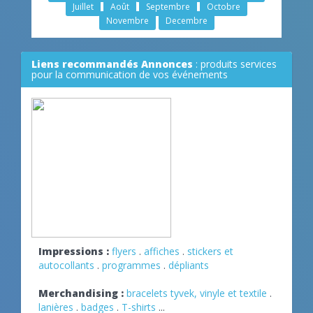
Juillet
Août
Septembre
Octobre
Novembre
Decembre
Liens recommandés Annonces
: produits services
pour la communication de vos événements
Impressions :
flyers
.
affiches
.
stickers et
autocollants
.
programmes
.
dépliants
Merchandising :
bracelets tyvek, vinyle et textile
.
lanières
.
badges
.
T-shirts
...