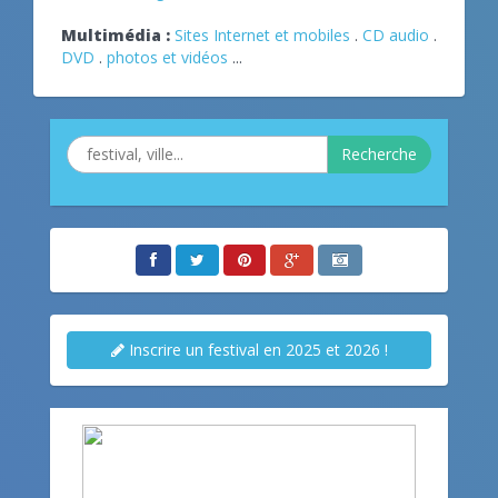
Multimédia :
Sites Internet et mobiles
.
CD audio
.
DVD
.
photos et vidéos
...
Recherche
Inscrire un festival en 2025 et 2026 !