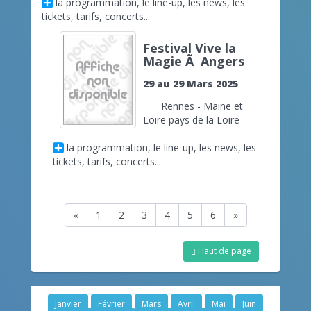
la programmation, le line-up, les news, les
tickets, tarifs, concerts...
Festival Vive la
Magie Ã Angers
29 au 29 Mars 2025
Rennes - Maine et
Loire pays de la Loire
la programmation, le line-up, les news, les
tickets, tarifs, concerts...
«
1
2
3
4
5
6
»
Haut de page
Janvier
Février
Mars
Avril
Mai
Juin