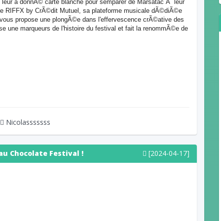
n leur a donnÃ© carte blanche pour semparer de Marsatac Ã leur
 de RIFFX by CrÃ©dit Mutuel, sa plateforme musicale dÃ©diÃ©e
n vous propose une plongÃ©e dans l'effervescence crÃ©ative des
se une marqueurs de l'histoire du festival et fait la renommÃ©e de
Nicolasssssss
au Chocolate Festival !
[2024-04-17]