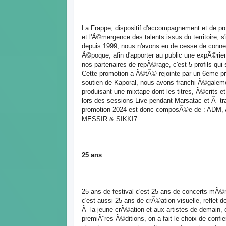
La Frappe, dispositif d'accompagnement et de p
et l'Ã©mergence des talents issus du territoire, s
depuis 1999, nous n'avons eu de cesse de connec
Ã©poque, afin d'apporter au public une expÃ©ri
nos partenaires de repÃ©rage, c'est 5 profils qui
Cette promotion a Ã©tÃ© rejointe par un 6eme pr
soutien de Kaporal, nous avons franchi Ã©galeme
produisant une mixtape dont les titres, Ã©crit
lors des sessions Live pendant Marsatac et Ã tra
promotion 2024 est donc composÃ©e de : ADM, 
MESSIR & SIKKI7
25 ans
25 ans de festival c'est 25 ans de concerts mÃ©
c'est aussi 25 ans de crÃ©ation visuelle, reflet
Ã la jeune crÃ©ation et aux artistes de demain, c'
premiÃ¨res Ã©ditions, on a fait le choix de confi