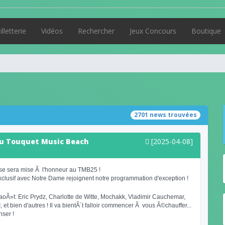
illetterie
Vidéos
Rechercher
Jeux Concours
Boutique
2701 news trouvées
au Touquet Music Beach
[2025-04-08]
se sera mise Ã l'honneur au TMB25 !
xclusif avec Notre Dame rejoignent notre programmation d'exception !
oÃ»t: Eric Prydz, Charlotte de Witte, Mochakk, Vladimir Cauchemar,
 et bien d'autres ! Il va bientÃ´t falloir commencer Ã vous Ã©chauffer...
nser !