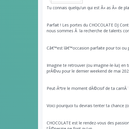
Tu connais quelqu'un qui est Â« as Â» de pl
Parfait ! Les portes du CHOCOLATE DJ Cont
nous sommes Ã la recherche de talents com
Câ€™est lâ€™occasion parfaite pour toi ou 
Imagine te retrouver (ou imagine-le-lui) en t
prÃ©vu pour le dernier weekend de mai 20
Peut-Ãªtre le moment dÃ©cisif de ta carriÃ¨
Voici pourquoi tu devrais tenter ta chance (o
CHOCOLATE est le rendez-vous des passionn
l'Ã©nergie ne font qu'un.