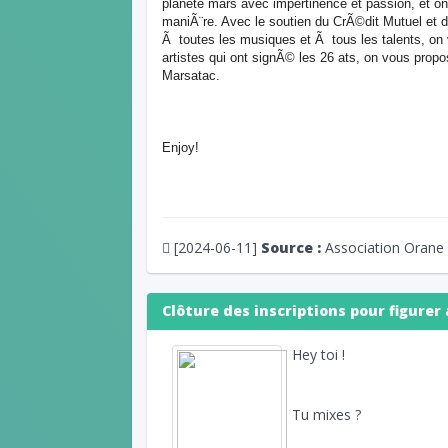
planete mars avec impertinence et passion, et o
maniÃ¨re. Avec le soutien du CrÃ©dit Mutuel et
Ã toutes les musiques et Ã tous les talents, o
artistes qui ont signÃ© les 26 ats, on vous propo
Marsatac.
Enjoy!
[2024-06-11]
Source :
Association Orane
Clôture des inscriptions pour figurer 
Hey toi !
Tu mixes ?