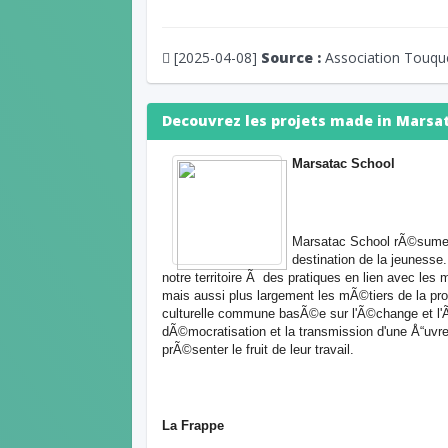
[2025-04-08]
Source :
Association Touqu
Decouvrez les projets made in Marsat
Marsatac School
Marsatac School
rÃ©sume l
destination de la jeunesse.
notre territoire Ã des pratiques en lien avec les 
mais aussi plus largement les mÃ©tiers de la pr
culturelle commune basÃ©e sur l'Ã©change et l'Ã
dÃ©mocratisation et la transmission d'une Å“uv
prÃ©senter le fruit de leur travail.
La Frappe