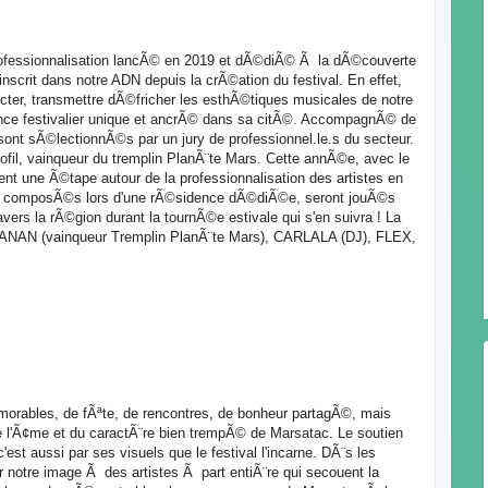
rofessionnalisation lancÃ© en 2019 et dÃ©diÃ© Ã la dÃ©couverte
'inscrit dans notre ADN depuis la crÃ©ation du festival. En effet,
ter, transmettre dÃ©fricher les esthÃ©tiques musicales de notre
ence festivalier unique et ancrÃ© dans sa citÃ©. AccompagnÃ© de
 sont sÃ©lectionnÃ©s par un jury de professionnel.le.s du secteur.
ofil, vainqueur du tremplin PlanÃ¨te Mars. Cette annÃ©e, avec le
nt une Ã©tape autour de la professionnalisation des artistes en
s et composÃ©s lors d'une rÃ©sidence dÃ©diÃ©e, seront jouÃ©s
vers la rÃ©gion durant la tournÃ©e estivale qui s'en suivra ! La
ANAN (vainqueur Tremplin PlanÃ¨te Mars), CARLALA (DJ), FLEX,
morables, de fÃªte, de rencontres, de bonheur partagÃ©, mais
 de l'Ã¢me et du caractÃ¨re bien trempÃ© de Marsatac. Le soutien
est aussi par ses visuels que le festival l'incarne. DÃ¨s les
er notre image Ã des artistes Ã part entiÃ¨re qui secouent la