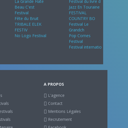
La Grande Hate
Festival du livre d
Beau C'est
Jazz En Touraine
Festival
FESTIVAL
Fête du Bruit
COUNTRY BO
TRIBALE ELEK
Festival Le
FESTIV
Grandch
No Logo Festival
Pop Cornes
Festival
Festival internatio
A PROPOS
ls
L'agence
ivals
Contact
stivals
Mentions Légales
stivals
Recrutement
tenaire
Facebook