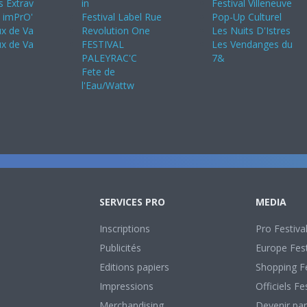
s Extrav
in
Festival Villeneuve
s imPrO'
Festival Label Rue
Pop-Up Culturel
ux de Va
Revolution One
Les Nuits D'Istres
ux de Va
FESTIVAL
Les Vendanges du
PALEYRAC'C
7&
Fete de
l'Eau/Wattw
SERVICES PRO
MEDIA
Inscriptions
Pro Festiva
Publicités
Europe Fest
Editions papiers
Shopping Fe
Impressions
Officiels Fe
Merchandising
Devenir par