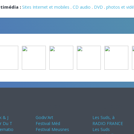
timédia :
Sites Internet et mobiles
.
CD audio
.
DVD
.
photos et vid
24
Juin 2024
Juillet 2024
k & J
Godiv'Art
Les Suds, à
ir Du T
Festival Méd
RADIO FRANCE
ternatio
Festival Meusnes
Les Suds