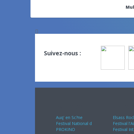
Mul
Suivez-nous :
Avril 2024
Mai 20
Auq' en Sc?ne
Elsass Roc
Festival National d
Festival l'A
PROKINO
Festival In