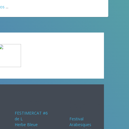
éos
...
Aout 2024
Septembre
2024
FESTIMERCAT #6
de L
Festival
Herbe Bleue
Arabesques