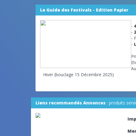
Le Guide des Festivals - Edition Papier
-
-
- 
-
Pr
Et
Au
Hiver (bouclage 15 Décembre 2025)
Liens recommandés Annonces
: produits ser
Imp
Mer