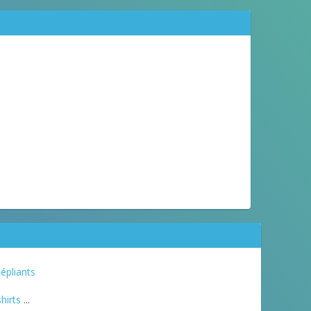
épliants
hirts
...