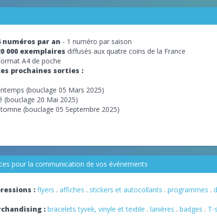
4 numéros par an
- 1 numéro par saison
20 000 exemplaires
diffusés aux quatre coins de la France
Format A4 de poche
Les prochaines sorties :
intemps (bouclage 05 Mars 2025)
é (bouclage 20 Mai 2025)
tomne (bouclage 05 Septembre 2025)
vices pour la communication de vos événements
ressions :
flyers
.
affiches
.
stickers et autocollants
.
programmes
.
d
chandising :
bracelets tyvek, vinyle et textile
.
lanières
.
badges
.
T-s