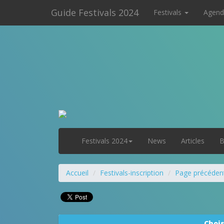
Guide Festivals 2024
Festivals
Agend
Festivals 2024
News
Articles
B
Accueil
Festivals-inscription
Page précéden
Chois