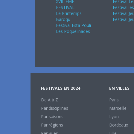
XVII IEME
Festival Le
FESTIVAL
Festival le
Le Printemps
Festival Je
Baroqu
Festival Je
Festival Esta Pouli
Les Poquelinades
FESTIVALS EN 2024
EN VILLES
De A à Z
Paris
Par disciplines
Marseille
Par saisons
Lyon
Par régions
Bordeaux
Par villes
Lille