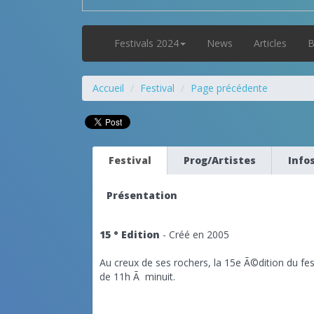
Festivals 2024
News
Articles
B
Accueil
Festival
Page précédente
Festival
Prog/Artistes
Info
Présentation
15 ° Edition
- Créé en 2005
Au creux de ses rochers, la 15e Ã©dition du fes
de 11h Ã minuit.