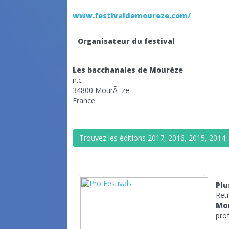
www.festivaldemoureze.com/
Organisateur du festival
Les bacchanales de Mourèze
n.c
34800 MourÃ¨ze
France
Trouvez les éditions 2017, 2016, 2015, 2014,
Plu
Ret
Mo
prof