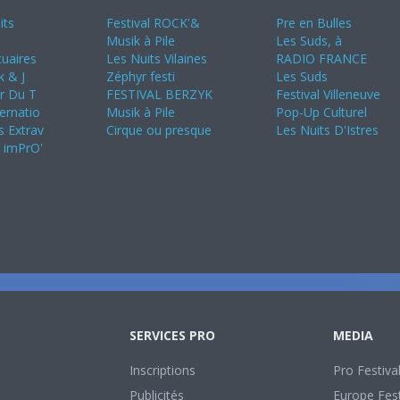
its
Festival ROCK'&
Pre en Bulles
Musik à Pile
Les Suds, à
uaires
Les Nuits Vilaines
RADIO FRANCE
k & J
Zéphyr festi
Les Suds
ir Du T
FESTIVAL BERZYK
Festival Villeneuve
ternatio
Musik à Pile
Pop-Up Culturel
s Extrav
Cirque ou presque
Les Nuits D'Istres
s imPrO'
SERVICES PRO
MEDIA
Inscriptions
Pro Festiva
Publicités
Europe Fest