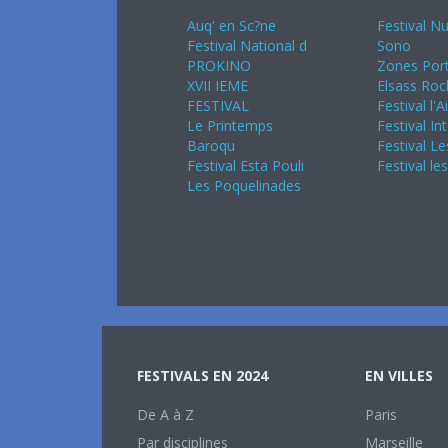
Auq' en Sc?ne
Festival Nu
Festival National d
Sono
PROKINO
Zones Port
XVII IEME
Elsass Roc
FESTIVAL
Festival l'A
Le Printemps
Festival In
Baroqu
Festival Le
Festival Esta Pouli
Festival le
Les Poquelinades
FESTIVALS EN 2024
EN VILLES
De A à Z
Paris
Par disciplines
Marseille