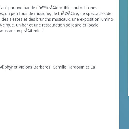
tant par une bande dâ€™irrÃ©ductibles autochtones
, un peu fous de musique, de thÃ©Ã¢tre, de spectacles de
la des siestes et des brunchs musicaux, une exposition lumino-
cirque, un bar et une restauration solidaire et locale.
ous aucun prÃ©texte !
Ã©phyr et Violons Barbares, Camille Hardouin et La