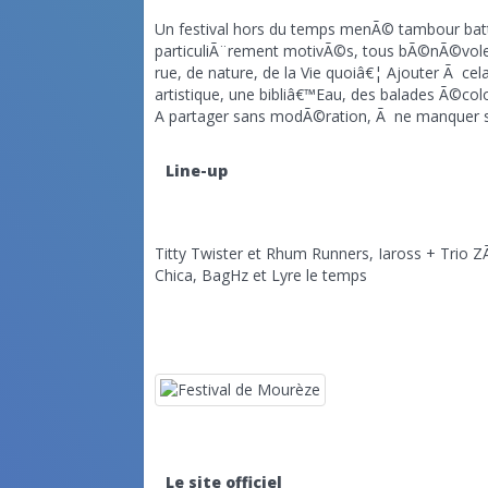
Un festival hors du temps menÃ© tambour bat
particuliÃ¨rement motivÃ©s, tous bÃ©nÃ©voles
rue, de nature, de la Vie quoiâ€¦ Ajouter Ã ce
artistique, une bibliâ€™Eau, des balades Ã©colo-
A partager sans modÃ©ration, Ã ne manquer s
Line-up
Titty Twister et Rhum Runners,
Iaross + Trio Z
Chica, BagHz et Lyre le temps
Le site officiel