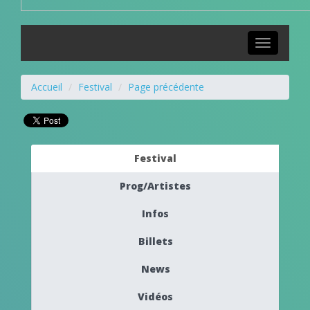
Toggle
navigation
Accueil
Festival
Page précédente
Festival
Prog/Artistes
Infos
Billets
News
Vidéos