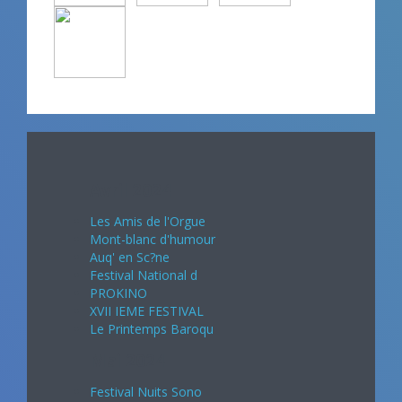
Avril 2024
Les Amis de l'Orgue
Mont-blanc d'humour
Auq' en Sc?ne
Festival National d
PROKINO
XVII IEME FESTIVAL
Le Printemps Baroqu
Mai 2024
Festival Nuits Sono