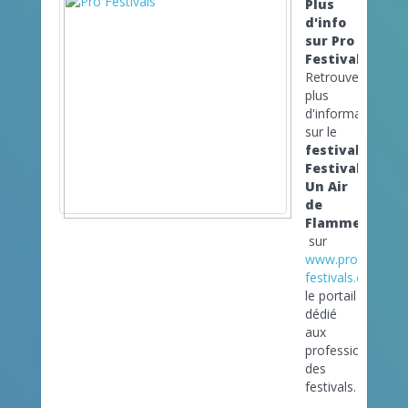
Plus
d'info
sur Pro
Festivals
Retrouvez
plus
d'informations
sur le
festival
Festival
Un Air
de
Flammes
sur
www.pro-
festivals.com
le portail
dédié
aux
professionnels
des
festivals.