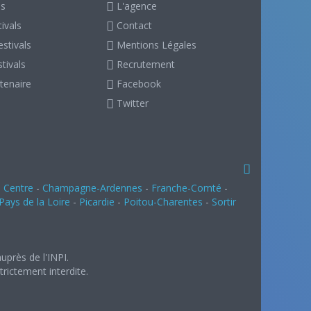
ls
L'agence
ivals
Contact
stivals
Mentions Légales
stivals
Recrutement
tenaire
Facebook
Twitter
-
Centre
-
Champagne-Ardennes
-
Franche-Comté
-
Pays de la Loire
-
Picardie
-
Poitou-Charentes
-
Sortir
uprès de l'INPI.
rictement interdite.