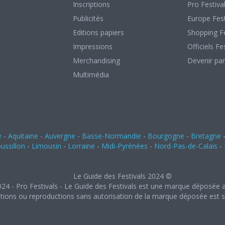
Inscriptions
Pro Festiva
Publicités
Europe Fest
Editions papiers
Shopping Fe
Impressions
Officiels Fe
Merchandising
Devenir par
Multimédia
e
-
Aquitaine
-
Auvergne
-
Basse-Normandie
-
Bourgogne
-
Bretagne
ssillon
-
Limousin
-
Lorraine
-
Midi-Pyrénées
-
Nord-Pas-de-Calais
-
Le Guide des Festivals 2024 ©
024 - Pro Festivals - Le Guide des Festivals est une marque déposée a
ations ou reproductions sans autorisation de la marque déposée est st