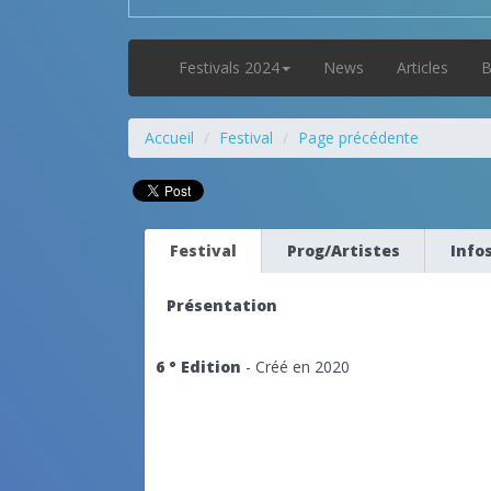
Festivals 2024
News
Articles
B
Accueil
Festival
Page précédente
Festival
Prog/Artistes
Info
Présentation
6 ° Edition
- Créé en 2020