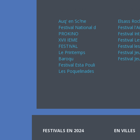
Avril 2024
Mai 20
Auq' en Sc?ne
Elsass Roc
Festival National d
Festival l'A
PROKINO
Festival In
XVII IEME
Festival Le
FESTIVAL
Festival le
Le Printemps
Festival Je
Baroqu
Festival Je
Festival Esta Pouli
Les Poquelinades
FESTIVALS EN 2024
EN VILLES