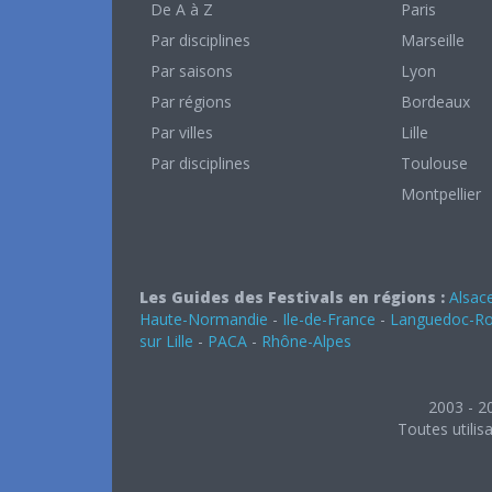
De A à Z
Paris
Par disciplines
Marseille
Par saisons
Lyon
Par régions
Bordeaux
Par villes
Lille
Par disciplines
Toulouse
Montpellier
Les Guides des Festivals en régions :
Alsac
Haute-Normandie
-
Ile-de-France
-
Languedoc-Rou
sur Lille
-
PACA
-
Rhône-Alpes
2003 - 2
Toutes utilis