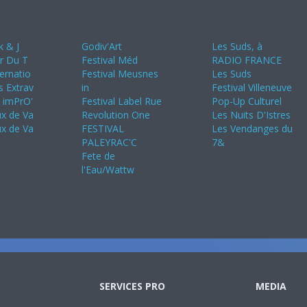
24
Juin 2024
Juillet 2024
k & J
Godiv'Art
Les Suds, à
ir Du T
Festival Méd
RADIO FRANCE
ternatio
Festival Meusnes
Les Suds
s Extrav
in
Festival Villeneuve
s imPrO'
Festival Label Rue
Pop-Up Culturel
ux de Va
Revolution One
Les Nuits D'Istres
ux de Va
FESTIVAL
Les Vendanges du
PALEYRAC'C
7&
Fete de
l'Eau/Wattw
SERVICES PRO
MEDIA