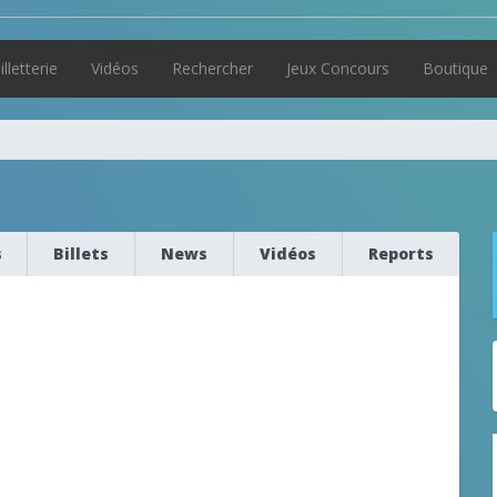
illetterie
Vidéos
Rechercher
Jeux Concours
Boutique
s
Billets
News
Vidéos
Reports