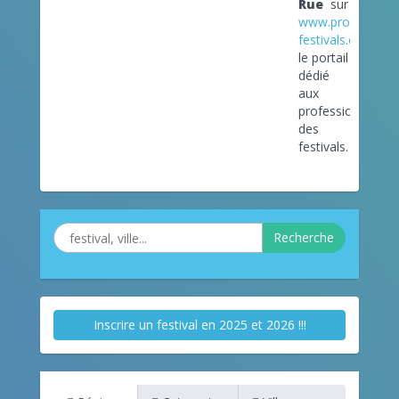
Rue
sur
www.pro-
festivals.com
le portail
dédié
aux
professionnels
des
festivals.
Recherche
Inscrire un festival en 2025 et 2026 !!!