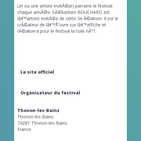
Un ou une artiste invitÃ©(e) parraine le festival
chaque annÃ©e. SÃ©bastien BOUCHARD est
lâ€™artiste invitÃ©e de cette 5e Ã©dition. Il est le
crÃ©ateur de lâ€™Å“uvre sur lâ€™affiche et
rÃ©alisera pour le festival la toile nÂ°1.
Le site officiel
Organisateur du festival
Thonon-les-Bains
Thonon-les-Bains
74281 Thonon-les-Bains
France