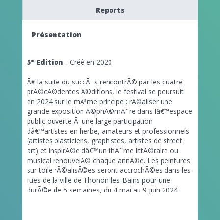
Reports
Présentation
5° Edition
- Créé en 2020
Ã€ la suite du succÃ¨s rencontrÃ© par les quatre
prÃ©cÃ©dentes Ã©ditions, le festival se poursuit
en 2024 sur le mÃªme principe : rÃ©aliser une
grande exposition Ã©phÃ©mÃ¨re dans lâ€™espace
public ouverte Ã une large participation
dâ€™artistes en herbe, amateurs et professionnels
(artistes plasticiens, graphistes, artistes de street
art) et inspirÃ©e dâ€™un thÃ¨me littÃ©raire ou
musical renouvelÃ© chaque annÃ©e. Les peintures
sur toile rÃ©alisÃ©es seront accrochÃ©es dans les
rues de la ville de Thonon-les-Bains pour une
durÃ©e de 5 semaines, du 4 mai au 9 juin 2024.