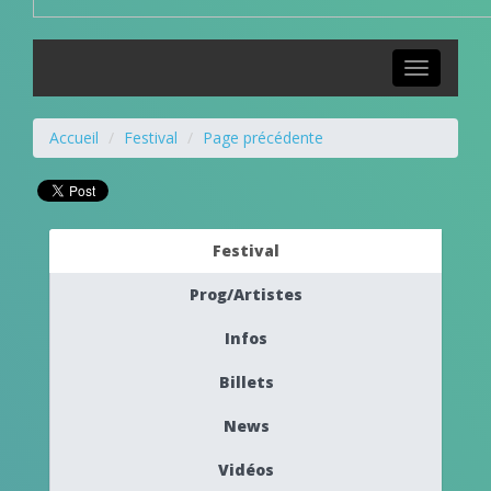
Toggle
navigation
Accueil
Festival
Page précédente
Festival
Prog/Artistes
Infos
Billets
News
Vidéos