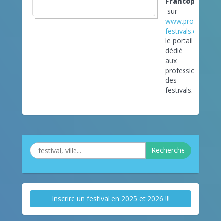
Francophonide
sur
www.pro-
festivals.com
le portail
dédié
aux
professionnels
des
festivals.
Recherche
Inscrire un festival en 2025 et 2026 !!!