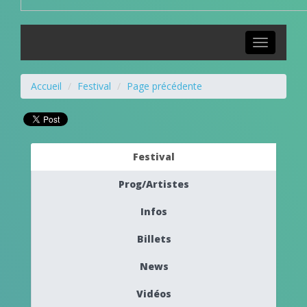
Toggle
navigation
Accueil
Festival
Page précédente
Festival
Prog/Artistes
Infos
Billets
News
Vidéos