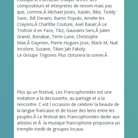
compositeurs et interpretes de renom mais pas
que, comme,Â
Michael Jones, Kaolin, Rike, Teddy
Savic, Bill Deraim, Barrio Populo, Amelie les
Crayons,Â
CharlElie Couture, Axel Bauer,Â
Le
Trottoir d en Face, Tibz, Gauvains Sers,Â
Julien
Granel, Benabar, Terre-Lune, Christophe
Mae,Â
Daymen, Pierre-Hugues Jose, Black M, Nuit
Incolore, Suzane, Tiken Jah Fakoly.
Le Groupe Trigones Plus cloturera la soiree.Â
Plus qu un festival, Les Francophonides
est une
invitation a la decouverte, au partage et a la
rencontre. C est l occasion de celebrer la beaute de
la langue francaise et de tisser des liens entre les
peuples.Â
Le festival des Francophonides dedie aux
artistes et Ã la musique francophone proposera un
tremplin inedit de groupes locaux.