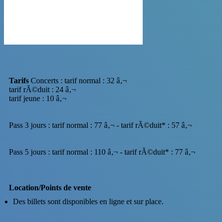
Tarifs
Concerts : tarif normal : 32 â‚¬
tarif rÃ©duit : 24 â‚¬
tarif jeune : 10 â‚¬
Pass 3 jours : tarif normal : 77 â‚¬ - tarif rÃ©duit* : 57 â‚¬
Pass 5 jours : tarif normal : 110 â‚¬ - tarif rÃ©duit* : 77 â‚¬
Location/Points de vente
Des billets sont disponibles en ligne et sur place.