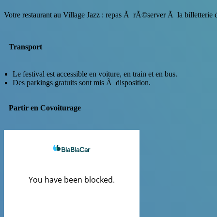
Votre restaurant au Village Jazz :
repas Ã rÃ©server Ã la billetterie d
Transport
Le festival est accessible en voiture, en train et en bus.
Des parkings gratuits sont mis Ã disposition.
Partir en Covoiturage