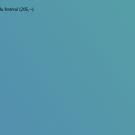
u festival (20â‚¬)