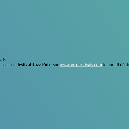
als
ons sur le
festival Jazz Foix
sur
www.pro-festivals.com
le portail dédi