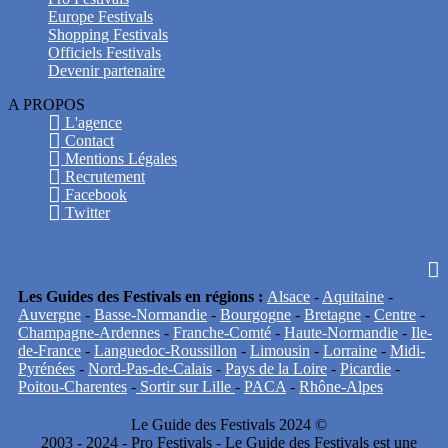
Europe Festivals
Shopping Festivals
Officiels Festivals
Devenir partenaire
A PROPOS
L'agence
Contact
Mentions Légales
Recrutement
Facebook
Twitter
Les Guides des Festivals en régions :
Alsace
-
Aquitaine
-
Auvergne
-
Basse-Normandie
-
Bourgogne
-
Bretagne
-
Centre
-
Champagne-Ardennes
-
Franche-Comté
-
Haute-Normandie
-
Ile-
de-France
-
Languedoc-Roussillon
-
Limousin
-
Lorraine
-
Midi-
Pyrénées
-
Nord-Pas-de-Calais
-
Pays de la Loire
-
Picardie
-
Poitou-Charentes
-
Sortir sur Lille
-
PACA
-
Rhône-Alpes
Le Guide des Festivals 2024 ©
2003 - 2024 - Pro Festivals - Le Guide des Festivals est une