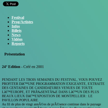
Festival
Prog/Artistes
Infos
Billets
News
Vidéos
Reports
Présentation
24° Edition
- Créé en 2001
PENDANT LES TROIS SEMAINES DU FESTIVAL, VOUS POUVEZ
PROFITER Dâ€™UNE PROGRAMMATION EXIGEANTE, EXTRAITE
DES CENTAINES DE CANDIDATURES VENUES DE TOUTE
Lâ€™EUROPE, ET PRÃ‰SENTÃ‰E DANS Lâ€™UN DES PLUS
BEAUX LIEUX Dâ€™EXPOSITION DE MONTPELLIER : LE
PAVILLON POPULAIRE.
Au fil de plus de vingt annÃ©es de prÃ©sence continue dans le paysage