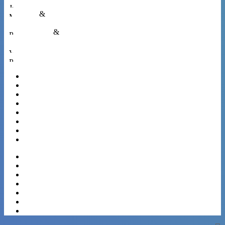
Jeune public
Média
&
Multimédia
Patrimoine
&
Architecture
Voyages
Pluridiscipl.
Paris
Marseille
Lyon
Toulouse
Nice
Nantes
Strasbourg
Montpellier
Bordeaux
Lille
Rennes
Reims
Le Havre
Grenoble
Toulon