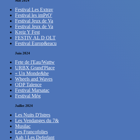
Mai 2024
Festival Les Extrav
Festival les imPrO'
Festival Jeux de Va
Festival Jeux de Va
Kreiz Y Fest
FESTIV AL D OLT
Festival Europ&eacu
Juin 2024
Fete de l'Eau/Wattw
URBX Grand'Place
« Un Monde&he
Wheels and Waves
ODP Talence
Festival Marsatac
Festival Még
Juillet 2024
Les Nuits D'Istres
Les Vendanges du 7&
Musilac
Les Francofolies
Aah ! Les Deferlant