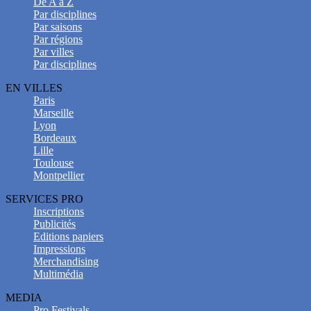
De A à Z
Par disciplines
Par saisons
Par régions
Par villes
Par disciplines
EN VILLES
Paris
Marseille
Lyon
Bordeaux
Lille
Toulouse
Montpellier
SERVICES PRO
Inscriptions
Publicités
Editions papiers
Impressions
Merchandising
Multimédia
MEDIA
Pro Festivals