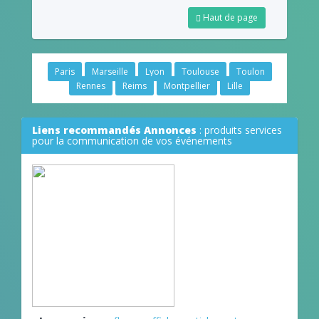
Haut de page
Paris
Marseille
Lyon
Toulouse
Toulon
Rennes
Reims
Montpellier
Lille
Liens recommandés Annonces
: produits services
pour la communication de vos événements