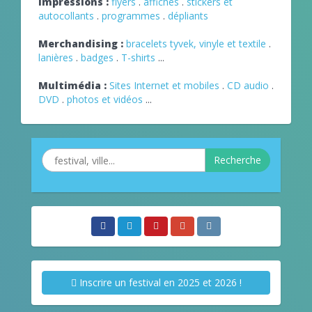
Impressions :
flyers
.
affiches
.
stickers et
autocollants
.
programmes
.
dépliants
Merchandising :
bracelets tyvek, vinyle et textile
.
lanières
.
badges
.
T-shirts
...
Multimédia :
Sites Internet et mobiles
.
CD audio
.
DVD
.
photos et vidéos
...
Recherche
Inscrire un festival en 2025 et 2026 !