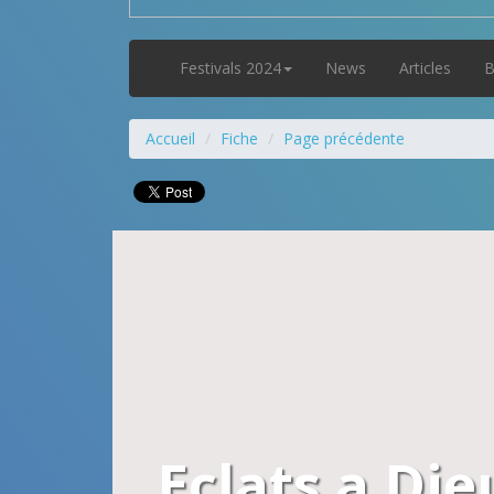
Festivals 2024
News
Articles
B
Accueil
Fiche
Page précédente
Eclats a Die