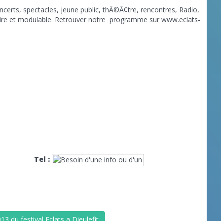
ncerts, spectacles, jeune public, thÃ©Ã¢tre, rencontres, Radio,
re et modulable. Retrouver notre
programme sur www.eclats-
Tel :
3 du festival Eclats a Dieulefit