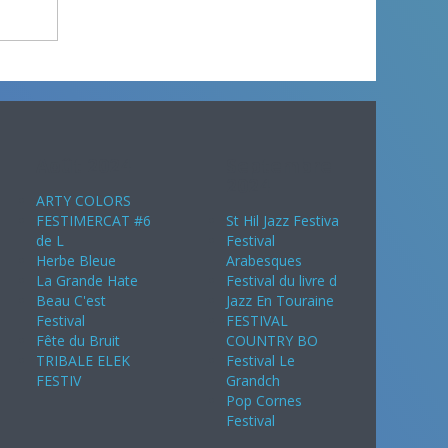
Août 2024
Septembre
2024
ARTY COLORS
FESTIMERCAT #6
St Hil Jazz Festiva
de L
Festival
Herbe Bleue
Arabesques
La Grande Hate
Festival du livre d
Beau C'est
Jazz En Touraine
Festival
FESTIVAL
Fête du Bruit
COUNTRY BO
TRIBALE ELEK
Festival Le
FESTIV
Grandch
Pop Cornes
Festival