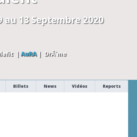
9 au 13 Septembre 2020
lefit
|
AuRA
|
DrÃ´me
Billets
News
Vidéos
Reports