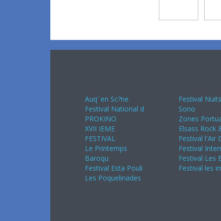
Avril 2024
Mai 2024
Auq' en Sc?ne
Festival Nuit
Festival National d
Sono
PROKINO
Zones Portua
XVII IEME
Elsass Rock &
FESTIVAL
Festival l'Air
Le Printemps
Festival Inter
Baroqu
Festival Les 
Festival Esta Pouli
Festival les 
Les Poquelinades