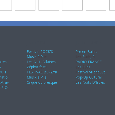
Juin 2024
Juillet 2024
s
Festival ROCK'&
Pre en Bulles
Musik à Pile
Les Suds, à
ires
Les Nuits Vilaines
RADIO FRANCE
 J
Zéphyr festi
Les Suds
 Du T
FESTIVAL BERZYK
Festival Villeneuve
natio
Musik à Pile
Pop-Up Culturel
Extrav
Cirque ou presque
Les Nuits D'Istres
imPrO'