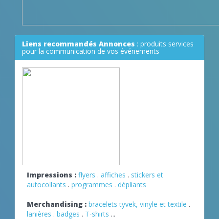
Liens recommandés Annonces
: produits services
pour la communication de vos événements
Impressions :
flyers
.
affiches
.
stickers et
autocollants
.
programmes
.
dépliants
Merchandising :
bracelets tyvek, vinyle et textile
.
lanières
.
badges
.
T-shirts
...