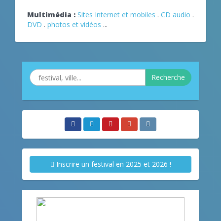
Multimédia :
Sites Internet et mobiles
.
CD audio
.
DVD
.
photos et vidéos
...
Recherche
Inscrire un festival en 2025 et 2026 !