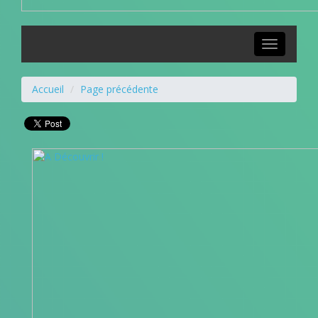
Toggle
navigation
Accueil
Page précédente