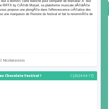
n leur a donnÃ© carte blanche pour semparer de Marsatac Ã leur
 de RIFFX by CrÃ©dit Mutuel, sa plateforme musicale dÃ©diÃ©e
n vous propose une plongÃ©e dans l'effervescence crÃ©ative des
se une marqueurs de l'histoire du festival et fait la renommÃ©e de
Nicolasssssss
au Chocolate Festival !
[2024-04-17]