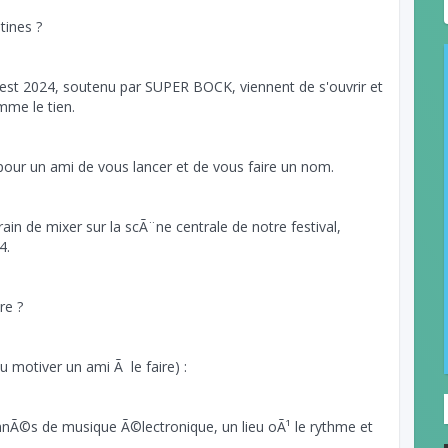
atines ?
est 2024, soutenu par SUPER BOCK, viennent de s'ouvrir et
me le tien.
pour un ami de vous lancer et de vous faire un nom.
rain de mixer sur la scÃ¨ne centrale de notre festival,
24.
re ?
u motiver un ami Ã le faire) :
Ã©s de musique Ã©lectronique, un lieu oÃ¹ le rythme et