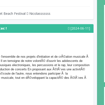
et Beach Festival
Nicolasssssss
ac !
[2024-06-11]
'ensemble de nos projets d'initiation et de crÃ©ation musicale Ã
 Il en temoigne de notre volontÃ© d'ouvrir les adolescents de
musiques electroniques, les percussions et le rap, leur composition
oduction de concerts En proposant aux Ã©lÃ¨ves une activitÃ©
©coute de l'autre, nous entendons participer Ã la
re musicale, tout en dÃ©veloppant la capacitÃ© des Ã©lÃ¨ves Ã