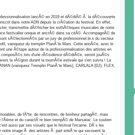
rofessionnalisation lancÃ© en 2019 et dÃ©diÃ© Ã la dÃ©couverte
'inscrit dans notre ADN depuis la crÃ©ation du festival. En effet,
ter, transmettre dÃ©fricher les esthÃ©tiques musicales de notre
ence festivalier unique et ancrÃ© dans sa citÃ©. AccompagnÃ© de
 sont sÃ©lectionnÃ©s par un jury de professionnel.le.s du secteur.
ofil, vainqueur du tremplin PlanÃ¨te Mars. Cette annÃ©e, avec le
nt une Ã©tape autour de la professionnalisation des artistes en
s et composÃ©s lors d'une rÃ©sidence dÃ©diÃ©e, seront jouÃ©s
vers la rÃ©gion durant la tournÃ©e estivale qui s'en suivra ! La
ANAN (vainqueur Tremplin PlanÃ¨te Mars), CARLALA (DJ), FLEX,
morables, de fÃªte, de rencontres, de bonheur partagÃ©, mais
 de l'Ã¢me et du caractÃ¨re bien trempÃ© de Marsatac. Le soutien
est aussi par ses visuels que le festival l'incarne. DÃ¨s les
er notre image Ã des artistes Ã part entiÃ¨re qui secouent la