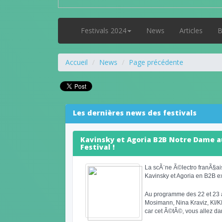
Festivals 2024
News
Articles
B
Accueil
News
Page précédente
Les dernières news des festivals
Kavinsky et Agoria B2B Notre Dame 
Festival !
La scÃ¨ne Ã©lectro franÃ§ai
Kavinsky et Agoria en B2B e
Au programme des 22 et 23 a
Mosimann, Nina Kraviz, KI/KI,
car cet Ã©tÃ©, vous allez da