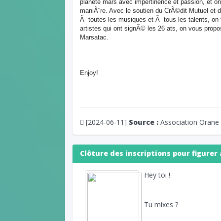
planete mars avec impertinence et passion, et o
maniÃ¨re. Avec le soutien du CrÃ©dit Mutuel et
Ã toutes les musiques et Ã tous les talents, o
artistes qui ont signÃ© les 26 ats, on vous propo
Marsatac.
Enjoy!
[2024-06-11]
Source :
Association Orane
Clôture des inscriptions pour figurer 
Hey toi !
Tu mixes ?