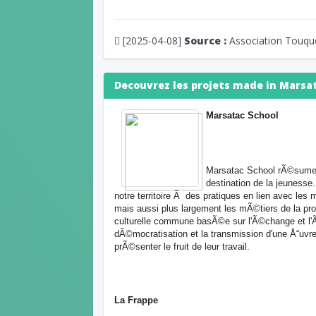
[2025-04-08]
Source :
Association Touqu
Decouvrez les projets made in Marsat
Marsatac School
Marsatac School
rÃ©sume l
destination de la jeunesse.
notre territoire Ã des pratiques en lien avec les 
mais aussi plus largement les mÃ©tiers de la pr
culturelle commune basÃ©e sur l'Ã©change et l'Ã
dÃ©mocratisation et la transmission d'une Å“uv
prÃ©senter le fruit de leur travail.
La Frappe