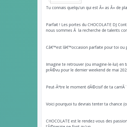
Tu connais quelqu'un qui est Â« as Â» de pl
Parfait ! Les portes du CHOCOLATE DJ Cont
nous sommes Ã la recherche de talents com
Câ€™est lâ€™occasion parfaite pour toi ou 
Imagine te retrouver (ou imagine-le-lui) en t
prÃ©vu pour le dernier weekend de mai 20
Peut-Ãªtre le moment dÃ©cisif de ta carriÃ¨
Voici pourquoi tu devrais tenter ta chance (o
CHOCOLATE est le rendez-vous des passionn
l'Ã©nergie ne font qu'un.