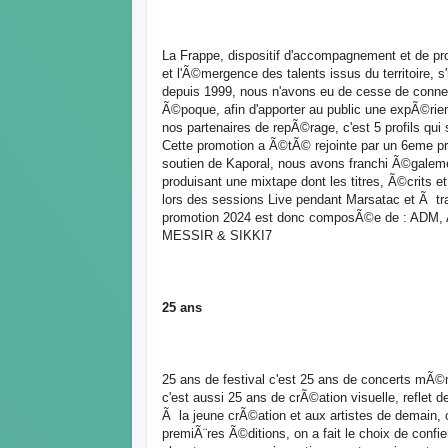
La Frappe, dispositif d'accompagnement et de p
et l'Ã©mergence des talents issus du territoire, s
depuis 1999, nous n'avons eu de cesse de connec
Ã©poque, afin d'apporter au public une expÃ©ri
nos partenaires de repÃ©rage, c'est 5 profils qui
Cette promotion a Ã©tÃ© rejointe par un 6eme pr
soutien de Kaporal, nous avons franchi Ã©galeme
produisant une mixtape dont les titres, Ã©crit
lors des sessions Live pendant Marsatac et Ã tra
promotion 2024 est donc composÃ©e de : ADM, 
MESSIR & SIKKI7
25 ans
25 ans de festival c'est 25 ans de concerts mÃ©
c'est aussi 25 ans de crÃ©ation visuelle, reflet
Ã la jeune crÃ©ation et aux artistes de demain, c'
premiÃ¨res Ã©ditions, on a fait le choix de confi