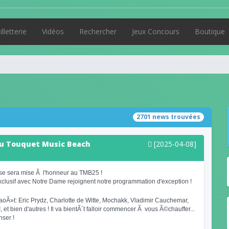
illetterie
Vidéos
Rechercher
Jeux Concours
Boutique
2701 news trouvées
au Touquet Music Beach
[2025-04-08]
se sera mise Ã l'honneur au TMB25 !
xclusif avec Notre Dame rejoignent notre programmation d'exception !
oÃ»t: Eric Prydz, Charlotte de Witte, Mochakk, Vladimir Cauchemar,
 et bien d'autres ! Il va bientÃ´t falloir commencer Ã vous Ã©chauffer...
nser !