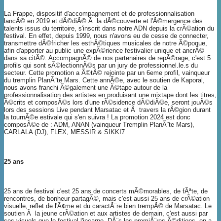
La Frappe, dispositif d'accompagnement et de professionnalisation
lancÃ© en 2019 et dÃ©diÃ© Ã la dÃ©couverte et l'Ã©mergence des
talents issus du territoire, s'inscrit dans notre ADN depuis la crÃ©ation du
festival. En effet, depuis 1999, nous n'avons eu de cesse de connecter,
transmettre dÃ©fricher les esthÃ©tiques musicales de notre Ã©poque,
afin d'apporter au public une expÃ©rience festivalier unique et ancrÃ©
dans sa citÃ©. AccompagnÃ© de nos partenaires de repÃ©rage, c'est 5
profils qui sont sÃ©lectionnÃ©s par un jury de professionnel.le.s du
secteur. Cette promotion a Ã©tÃ© rejointe par un 6eme profil, vainqueur
du tremplin PlanÃ¨te Mars. Cette annÃ©e, avec le soutien de Kaporal,
nous avons franchi Ã©galement une Ã©tape autour de la
professionnalisation des artistes en produisant une mixtape dont les titres,
Ã©crits et composÃ©s lors d'une rÃ©sidence dÃ©diÃ©e, seront jouÃ©s
lors des sessions Live pendant Marsatac et Ã travers la rÃ©gion durant
la tournÃ©e estivale qui s'en suivra ! La promotion 2024 est donc
composÃ©e de : ADM, ANAN (vainqueur Tremplin PlanÃ¨te Mars),
CARLALA (DJ), FLEX, MESSIR & SIKKI7
25 ans
25 ans de festival c'est 25 ans de concerts mÃ©morables, de fÃªte, de
rencontres, de bonheur partagÃ©, mais c'est aussi 25 ans de crÃ©ation
visuelle, reflet de l'Ã¢me et du caractÃ¨re bien trempÃ© de Marsatac. Le
soutien Ã la jeune crÃ©ation et aux artistes de demain, c'est aussi par
ses visuels que le festival l'incarne. DÃ¨s les premiÃ¨res Ã©ditions, on a