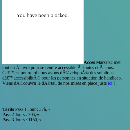
Accès
Marsatac met
tout en Å“uvre pour se rendre accessible Ã toutes et Ã tous.
Câ€™est pourquoi nous avons dÃ©veloppÃ© des solutions
dâ€™accessibilitÃ© pour les personnes en situation de handicap.
Viens dÃ©couvrir le dÃ©tail de nos mises en place juste
ici
!
Tarifs
Pass 1 Jour : 37â‚¬
Pass 2 Jours : 70â‚¬
Pass 3 Jours : 115â‚¬