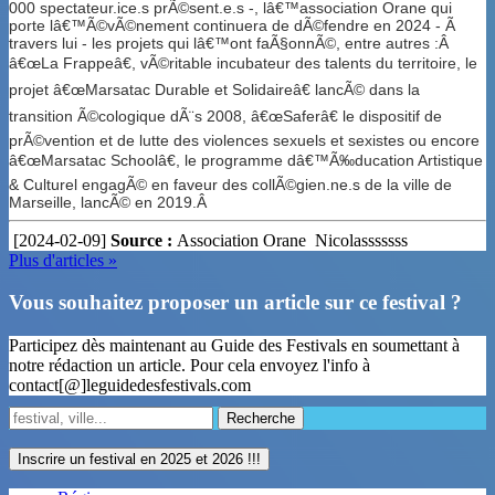
000 spectateur.ice.s prÃ©sent.e.s -, lâ€™association Orane qui
porte lâ€™Ã©vÃ©nement continuera de dÃ©fendre en 2024 - Ã
travers lui - les projets qui lâ€™ont faÃ§onnÃ©, entre autres :Â
â€œLa Frappeâ€, vÃ©ritable incubateur des talents du territoire, le
projet â€œMarsatac Durable et Solidaireâ€ lancÃ© dans la
transition Ã©cologique dÃ¨s 2008, â€œSaferâ€ le dispositif de
prÃ©vention et de lutte des violences sexuels et sexistes ou encore
â€œMarsatac Schoolâ€, le programme dâ€™Ã‰ducation Artistique
& Culturel engagÃ© en faveur des collÃ©gien.ne.s de la ville de
Marseille, lancÃ© en 2019.Â
[2024-02-09]
Source :
Association Orane
Nicolasssssss
Plus d'articles »
Vous souhaitez proposer un article sur ce festival ?
Participez dès maintenant au Guide des Festivals en soumettant à
notre rédaction un article. Pour cela envoyez l'info à
contact[@]leguidedesfestivals.com
Recherche
Inscrire un festival en 2025 et 2026 !!!