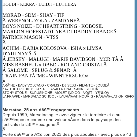
HOUDI - KEKRA - LUIDJI - LUTHERÂ
MORAD - SDM - SHAY - TIF
Â WERENOI - ZOLA - ZAMDANEÂ
BOYS NOIZE - DJ HEARTSTRING - KOBOSIL
MARLON HOFFSTADT AKA DJ DADDY TRANCEÂ
PATRICK MASON - VTSS
Â
ACHIM - DARIA KOLOSOVA - ISHA x LIMSA
D'AULNAYÂ Â
Â JERSEY - MALUGI - MARIE DAVIDSON - MCR-TÂ Â
MISS BASHFUL x DBBD - ROLAND CRISTALÂ
Â SALOME - SELUG & $ENAR -Â
TRAIN FANTÃ”ME - WINNTERZUKO
Â
Â
ARÃ˜NE - BABY VOLCANO - CRAMS - DJ SEBB - FILANTE - JOUBEÂ
KAY THE PRODIGY - KE:TR - LA VALENTINA - SANA - SILOHÂ
STONY STONE - SURUSINGHE - VIOLET INDIGO - VOST - YENKOV
LA FRAPPE - MARSATAC SCHOOL - LAURÃ‰AT iNOUÃ¯S - RÃ‰VÃ‰LATION RIFFX
Marsatac, 25 ans dâ€™engagements
Depuis 1999, Marsatac agite avec vigueur le territoire et a su
sâ€™imposer comme une valeur sÃ»re dans le paysage des
festivals de lâ€™Hexagone.Â
Â
Forte dâ€™une Ã©dition 2023 des plus abouties - avec plus de 43