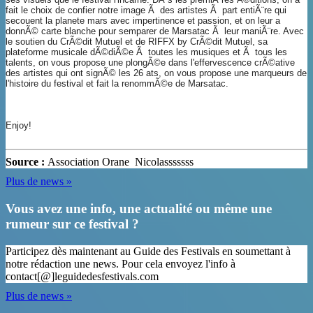
fait le choix de confier notre image Ã des artistes Ã part entiÃ¨re qui
secouent la planete mars avec impertinence et passion, et on leur a
donnÃ© carte blanche pour semparer de Marsatac Ã leur maniÃ¨re. Avec
le soutien du CrÃ©dit Mutuel et de RIFFX by CrÃ©dit Mutuel, sa
plateforme musicale dÃ©diÃ©e Ã toutes les musiques et Ã tous les
talents, on vous propose une plongÃ©e dans l'effervescence crÃ©ative
des artistes qui ont signÃ© les 26 ats, on vous propose une marqueurs de
l'histoire du festival et fait la renommÃ©e de Marsatac.
Enjoy!
Source :
Association Orane
Nicolasssssss
Plus de news »
Vous avez une info, une actualité ou même une
rumeur sur ce festival ?
Participez dès maintenant au Guide des Festivals en soumettant à
notre rédaction une news. Pour cela envoyez l'info à
contact[@]leguidedesfestivals.com
Plus de news »