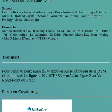
´me - Kobosil - Zamdane - Zola
Samedi
Luidji - Kekra - Jersey - Luther - Shay - Boyz Noise - DJ HeartString - Achim -
MCR-T - Roland Crystal - Salome - Winnterzuko - Arone - Joube - Kay the
Prodigy - Sana - Surusinghe
Dimanche
Marlon Hoffstadt aka DJ Daddy Trance - SDM - Houdi - Miss Bashful x - DBBD
-Tif - Violet Indigo - La Valentina - DJ Sebb - Filante - Marie Davidson - Malugi
- Isha X Limsa D'Aulnay - VTSS - Morad -
Transport
Pour venir, tu peux aussi tâ€™appuyer sur le rÃ©seau de la RTM
classique soit les lignes : 19 / 19T / 83 + mÃ©tro ligne 2 arrÃªt
Rond-Point du Prado.
Partir en Covoiturage