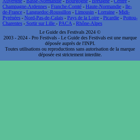
Auvergne
-
Basse-Normandie
-
Bourgogne
-
Bretagne
-
Centre
-
Champagne-Ardennes
-
Franche-Comté
-
Haute-Normandie
-
Ile-
de-France
-
Languedoc-Roussillon
-
Limousin
-
Lorraine
-
Midi-
Pyrénées
-
Nord-Pas-de-Calais
-
Pays de la Loire
-
Picardie
-
Poitou-
Charentes
-
Sortir sur Lille
-
PACA
-
Rhône-Alpes
Le Guide des Festivals 2024 ©
2003 - 2024 - Pro Festivals - Le Guide des Festivals est une marque
déposée auprès de l'INPI.
Toutes utilisations ou reproductions sans autorisation de la marque
déposée est strictement interdite.