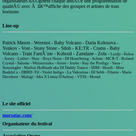
organisateurs dÃ©gotent chaque annÃ©e une programmation de
qualitÃ© avec Ã lâ€™affiche des groupes et artistes de tous
horizons
Line-up
Patrick Mason - Werenoi - Baby Volcano - Daria Kolosova -
Yenkov - Vost - Stony Stone - Siloh - KE:TR - Crams - Baby
Volcano - Train FantÃ´me - Kobosil - Zamdane - Zola -
Luidji - Kekra
- Jersey - Luther - Shay - Boyz Noise - DJ HeartString - Achim - MCR-T - Roland
Crystal - Salome - Winnterzuko - Arone - Joube - Kay the Prodigy - Sana -
Surusinghe -
Marlon Hoffstadt aka DJ Daddy Trance - SDM - Houdi - Miss
Bashful x - DBBD -Tif - Violet Indigo - La Valentina - DJ Sebb - Filante - Marie
Davidson - Malugi - Isha X Limsa D'Aulnay - VTSS - Morad
Le site officiel
marsatac.com/
Organisateur du festival
Association Orane