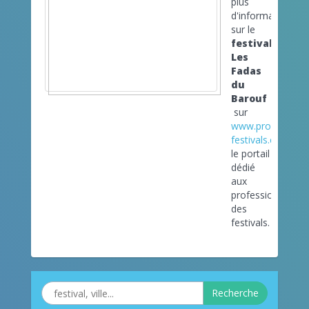
plus
d'informations
sur le
festival
Les
Fadas
du
Barouf
sur
www.pro-
festivals.com
le portail
dédié
aux
professionnels
des
festivals.
Recherche