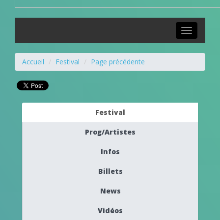
Toggle
navigation
Accueil
Festival
Page précédente
Festival
Prog/Artistes
Infos
Billets
News
Vidéos