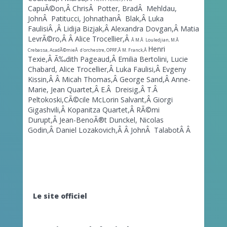
CapuÃ©on,Â
ChrisÂ Potter, BradÂ Mehldau,
JohnÂ Patitucci, JohnathanÂ Blak,Â
Luka
Faulisi
Â ,Â
Lidija Bizjak,Â
Alexandra Dovgan,
Â Matia
LevrÃ©ro,Â
Â Alice Trocellier,Â
Â M.Â Louledjian, M.Â
Henri
Crebassa, AcadÃ©mieÂ d'orchestre, OPRF,Â
M. Franck,Â
Texie,Â
Ã‰dith Pageaud,Â
Emilia Bertolini, Lucie
Chabard, Alice Trocellier,Â
Luka Faulisi,Â
Evgeny
Kissin,Â
Â Micah Thomas,Â
George Sand,
Â Anne-
Marie, Jean Quartet,Â
E.Â Dreisig,
Â
T.Â
Peltokoski,
CÃ©cile McLorin Salvant,Â
Giorgi
Gigashvili,Â
Kopanitza Quartet,Â
RÃ©mi
Durupt,Â
Jean-BenoÃ®t Dunckel, Nicolas
Godin,Â
Daniel Lozakovich,Â
Â JohnÂ TalabotÂ
Â
Le site officiel