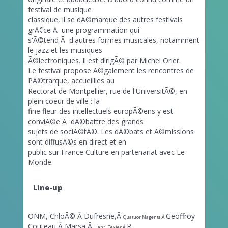
festival de musique
classique, il se dÃ©marque des autres festivals
grÃ¢ce Ã une programmation qui
s'Ã©tend Ã d'autres formes musicales, notamment
le jazz et les musiques
Ã©lectroniques. Il est dirigÃ© par Michel Orier.
Le festival propose Ã©galement les rencontres de
PÃ©trarque, accueillies au
Rectorat de Montpellier, rue de l'UniversitÃ©, en
plein coeur de ville : la
fine fleur des intellectuels europÃ©ens y est
conviÃ©e Ã dÃ©battre des grands
sujets de sociÃ©tÃ©. Les dÃ©bats et Ã©missions
sont diffusÃ©s en direct et en
public sur France Culture en partenariat avec Le
Monde.
Line-up
ONM, ChloÃ© Â Dufresne,Â
Geoffroy
Quatuor Magenta,
Â
Couteau,Â
Marsa,Â
R.
Henri Texier,Â