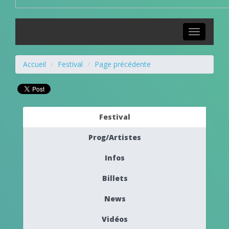
Toggle
navigation
Accueil
Festival
Page précédente
Festival
Prog/Artistes
Infos
Billets
News
Vidéos