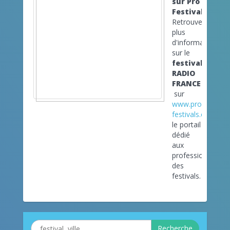
sur Pro
Festivals
Retrouvez
plus
d'informations
sur le
festival
RADIO
FRANCE
sur
www.pro-
festivals.com
le portail
dédié
aux
professionnels
des
festivals.
Recherche