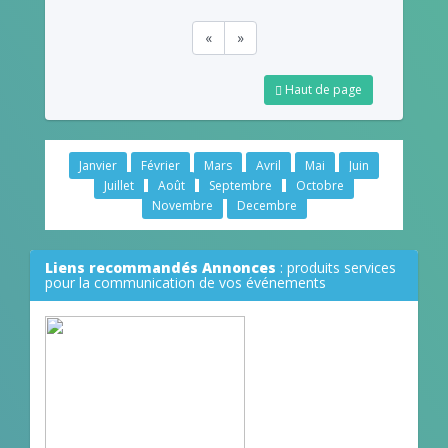
«
»
Haut de page
Janvier
Février
Mars
Avril
Mai
Juin
Juillet
Août
Septembre
Octobre
Novembre
Decembre
Liens recommandés Annonces
: produits services
pour la communication de vos événements