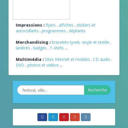
Impressions :
flyers
.
affiches
.
stickers et
autocollants
.
programmes
.
dépliants
Merchandising :
bracelets tyvek, vinyle et textile
.
lanières
.
badges
.
T-shirts
...
Multimédia :
Sites Internet et mobiles
.
CD audio
.
DVD
.
photos et vidéos
...
Recherche