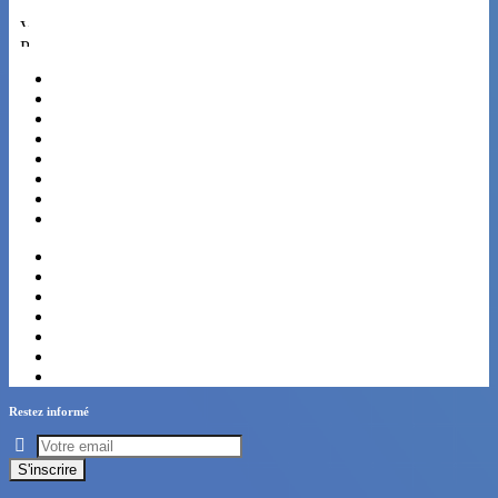
Architecture
Voyages
Pluridiscipl.
Paris
Marseille
Lyon
Toulouse
Nice
Nantes
Strasbourg
Montpellier
Bordeaux
Lille
Rennes
Reims
Le Havre
Grenoble
Toulon
Restez informé
S'inscrire