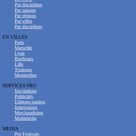
Par disciplines
Par saisons
Par régions
Par villes
Par disciplines
EN VILLES
Paris
Marseille
Lyon
Bordeaux
Lille
Toulouse
Montpellier
SERVICES PRO
Inscriptions
Publicités
Editions papiers
Impressions
Merchandising
Multimédia
MEDIA
Pro Festivals