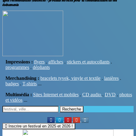
Liens recommandés Annonces
: produits services pour la communication de vos
événements
Impressions :
flyers
.
affiches
.
stickers et autocollants
.
programmes
.
dépliants
Merchandising :
bracelets tyvek, vinyle et textile
.
lanières
.
badges
.
T-shirts
...
Multimédia :
Sites Internet et mobiles
.
CD audio
.
DVD
.
photos
et vidéos
...
Recherche
Inscrire un festival en 2025 et 2026 !