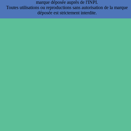
marque déposée auprès de l'INPI.
Toutes utilisations ou reproductions sans autorisation de la marque
déposée est strictement interdite.