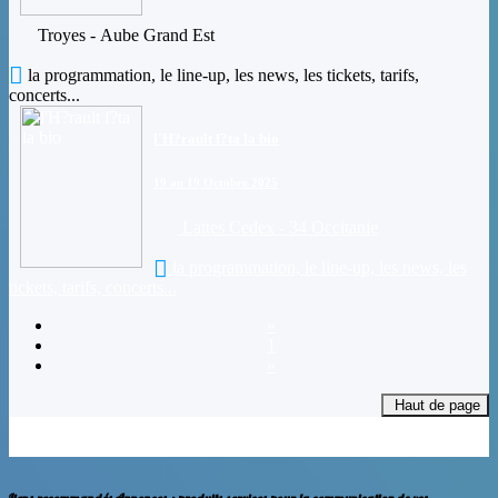
Troyes - Aube Grand Est
la programmation, le line-up, les news, les tickets, tarifs,
concerts...
l'H?rault f?ta la bio
19 au 19 Octobre 2025
Lattes Cedex - 34 Occitanie
la programmation, le line-up, les news, les
tickets, tarifs, concerts...
«
1
»
Haut de page
Janvier
Février
Mars
Avril
Mai
Juin
Juillet
Août
Septembre
Octobre
Novembre
Decembre