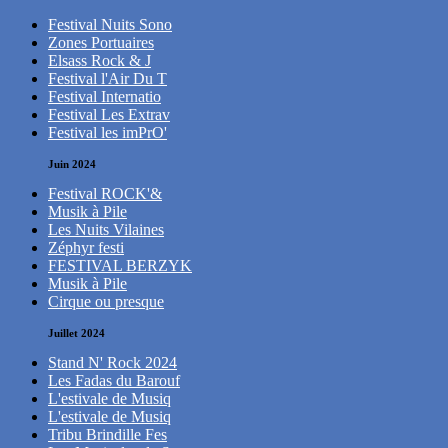
Festival Nuits Sono
Zones Portuaires
Elsass Rock & J
Festival l'Air Du T
Festival Internatio
Festival Les Extrav
Festival les imPrO'
Juin 2024
Festival ROCK'&
Musik à Pile
Les Nuits Vilaines
Zéphyr festi
FESTIVAL BERZYK
Musik à Pile
Cirque ou presque
Juillet 2024
Stand N' Rock 2024
Les Fadas du Barouf
L'estivale de Musiq
L'estivale de Musiq
Tribu Brindille Fes