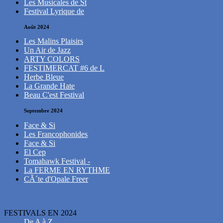
Les Musicales de St
Festival Lyrique de
Août 2024
Les Malins Plaisirs
Un Air de Jazz
ARTY COLORS
FESTIMERCAT #6 de L
Herbe Bleue
La Grande Hate
Beau C'est Festival
Septembre 2024
Face & Si
Les Francophonides
Face & Si
El Cep
Tomahawk Festival -
La FERME EN RYTHME
CÃ´te d'Opale Freer
FESTIVALS EN 2024
De A à Z