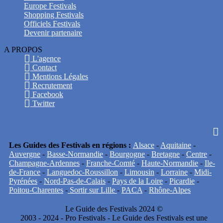
Europe Festivals
Shopping Festivals
Officiels Festivals
Devenir partenaire
A PROPOS
L'agence
Contact
Mentions Légales
Recrutement
Facebook
Twitter
Les Guides des Festivals en régions :
Alsace
-
Aquitaine
-
Auvergne
-
Basse-Normandie
-
Bourgogne
-
Bretagne
-
Centre
-
Champagne-Ardennes
-
Franche-Comté
-
Haute-Normandie
-
Ile-
de-France
-
Languedoc-Roussillon
-
Limousin
-
Lorraine
-
Midi-
Pyrénées
-
Nord-Pas-de-Calais
-
Pays de la Loire
-
Picardie
-
Poitou-Charentes
-
Sortir sur Lille
-
PACA
-
Rhône-Alpes
Le Guide des Festivals 2024 ©
2003 - 2024 - Pro Festivals - Le Guide des Festivals est une