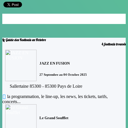
Janvier
Février
Mars
Avril
Mai
Juin
Juillet
Août
Septembre
Octobre
Novembre
Decembre
Le Guide des Festivals en Octobre
4 festivals trouvés
JAZZ EN FUSION
27 Septembre au 04 Octobre 2025
Sallertaine 85300 - 85300 Pays de Loire
la programmation, le line-up, les news, les tickets, tarifs,
concerts...
Le Grand Soufflet