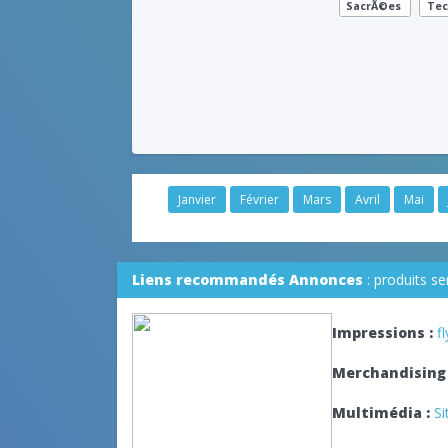
SacrÃ©es
Tec
Janvier
Février
Mars
Avril
Mai
Liens recommandés Annonces
: produits s
Impressions :
f
Merchandising 
Multimédia :
Si