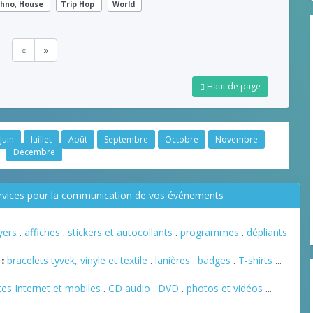
hno, House
Trip Hop
World
«
»
Haut de page
Juin
Juillet
Août
Septembre
Octobre
Novembre
Decembre
ervices pour la communication de vos événements
lyers
.
affiches
.
stickers et autocollants
.
programmes
.
dépliants
:
bracelets tyvek, vinyle et textile
.
lanières
.
badges
.
T-shirts
...
tes Internet et mobiles
.
CD audio
.
DVD
.
photos et vidéos
...