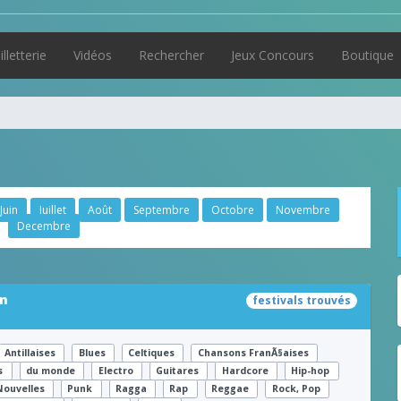
illetterie
Vidéos
Rechercher
Jeux Concours
Boutique
Juin
Juillet
Août
Septembre
Octobre
Novembre
Decembre
en
festivals trouvés
Antillaises
Blues
Celtiques
Chansons FranÃ§aises
rs
du monde
Electro
Guitares
Hardcore
Hip-hop
Nouvelles
Punk
Ragga
Rap
Reggae
Rock, Pop