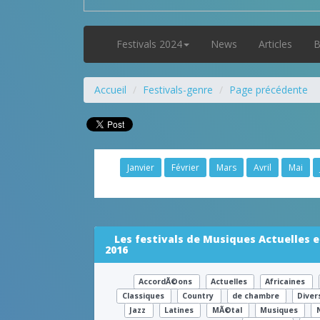
Festivals 2024
News
Articles
B
Accueil
Festivals-genre
Page précédente
Janvier
Février
Mars
Avril
Mai
Les festivals de Musiques Actuelles 
2016
AccordÃ©ons
Actuelles
Africaines
Classiques
Country
de chambre
Dive
Jazz
Latines
MÃ©tal
Musiques