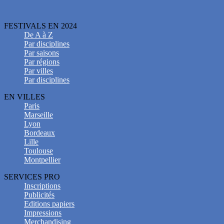
FESTIVALS EN 2024
De A à Z
Par disciplines
Par saisons
Par régions
Par villes
Par disciplines
EN VILLES
Paris
Marseille
Lyon
Bordeaux
Lille
Toulouse
Montpellier
SERVICES PRO
Inscriptions
Publicités
Editions papiers
Impressions
Merchandising