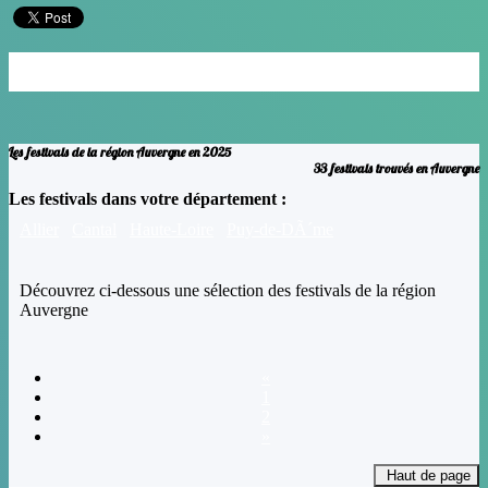
Janvier
Février
Mars
Avril
Mai
Juin
Juillet
Août
Septembre
Octobre
Novembre
Decembre
Les festivals de la région Auvergne en 2025
33 festivals trouvés en Auvergne
Les festivals dans votre département :
Allier
Cantal
Haute-Loire
Puy-de-DÃ´me
Découvrez ci-dessous une sélection des festivals de la région
Auvergne
«
1
2
»
Haut de page