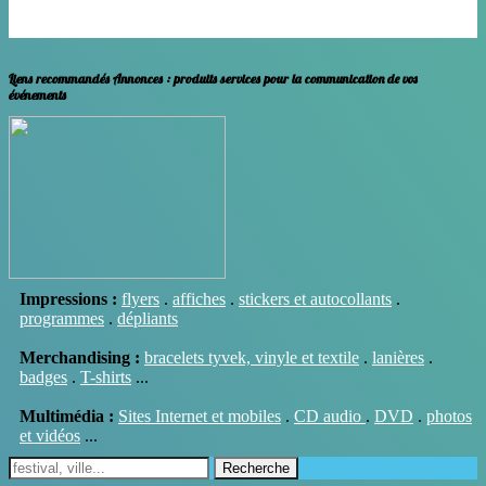
Janvier
Février
Mars
Avril
Mai
Juin
Juillet
Août
Septembre
Octobre
Novembre
Decembre
Liens recommandés Annonces
: produits services pour la communication de vos
événements
Impressions :
flyers
.
affiches
.
stickers et autocollants
.
programmes
.
dépliants
Merchandising :
bracelets tyvek, vinyle et textile
.
lanières
.
badges
.
T-shirts
...
Multimédia :
Sites Internet et mobiles
.
CD audio
.
DVD
.
photos
et vidéos
...
Recherche