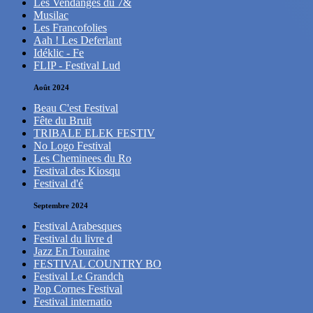
Les Vendanges du 7&
Musilac
Les Francofolies
Aah ! Les Deferlant
Idéklic - Fe
FLIP - Festival Lud
Août 2024
Beau C'est Festival
Fête du Bruit
TRIBALE ELEK FESTIV
No Logo Festival
Les Cheminees du Ro
Festival des Kiosqu
Festival d'é
Septembre 2024
Festival Arabesques
Festival du livre d
Jazz En Touraine
FESTIVAL COUNTRY BO
Festival Le Grandch
Pop Cornes Festival
Festival internatio