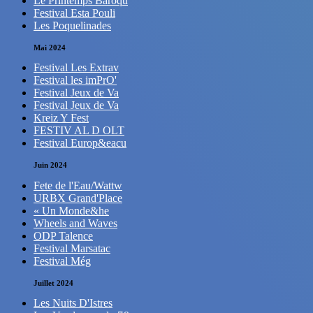
Le Printemps Baroqu
Festival Esta Pouli
Les Poquelinades
Mai 2024
Festival Les Extrav
Festival les imPrO'
Festival Jeux de Va
Festival Jeux de Va
Kreiz Y Fest
FESTIV AL D OLT
Festival Europ&eacu
Juin 2024
Fete de l'Eau/Wattw
URBX Grand'Place
« Un Monde&he
Wheels and Waves
ODP Talence
Festival Marsatac
Festival Még
Juillet 2024
Les Nuits D'Istres