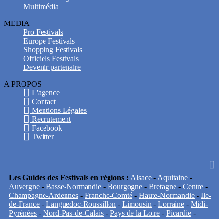
Multimédia
MEDIA
Pro Festivals
Europe Festivals
Shopping Festivals
Officiels Festivals
Devenir partenaire
A PROPOS
L'agence
Contact
Mentions Légales
Recrutement
Facebook
Twitter
Les Guides des Festivals en régions :
Alsace
-
Aquitaine
-
Auvergne
-
Basse-Normandie
-
Bourgogne
-
Bretagne
-
Centre
-
Champagne-Ardennes
-
Franche-Comté
-
Haute-Normandie
-
Ile-
de-France
-
Languedoc-Roussillon
-
Limousin
-
Lorraine
-
Midi-
Pyrénées
-
Nord-Pas-de-Calais
-
Pays de la Loire
-
Picardie
-