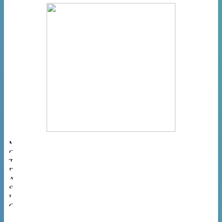
Musiques
Cinéma
Théâtres
Danses
Arts
Spectacles
Livres
Gastronomie