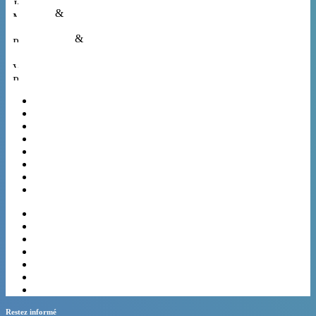
Jeune public
Média
&
Multimédia
Patrimoine
&
Architecture
Voyages
Pluridiscipl.
Paris
Marseille
Lyon
Toulouse
Nice
Nantes
Strasbourg
Montpellier
Bordeaux
Lille
Rennes
Reims
Le Havre
Grenoble
Toulon
Restez informé