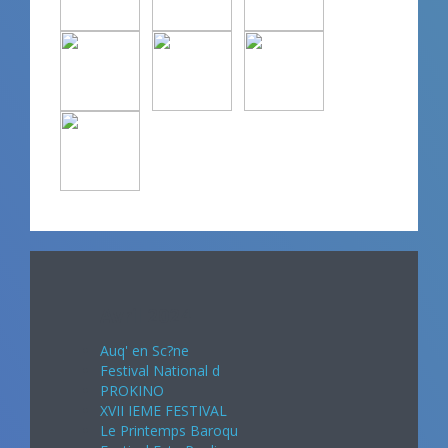
Avril 2024
Auq' en Sc?ne
Festival National d
PROKINO
XVII IEME FESTIVAL
Le Printemps Baroqu