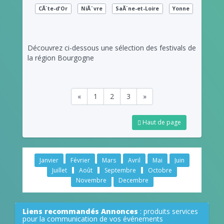
CÃ´te-d'Or
NiÃ¨vre
SaÃ´ne-et-Loire
Yonne
Découvrez ci-dessous une sélection des festivals de
la région Bourgogne
«
1
2
3
»
Haut de page
Janvier
Février
Mars
Avril
Mai
Juin
Juillet
Août
Septembre
Octobre
Novembre
Decembre
Liens recommandés Annonces
: produits services
pour la communication de vos événements