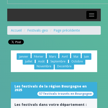
Toggle
navigation
Accueil
Festivals-geo
Page précédente
Janvier
Février
Mars
Avril
Mai
Juin
Juillet
Août
Septembre
Octobre
Novembre
Decembre
Les festivals de la région Bourgogne en
2025
57 festivals trouvés en Bourgogne
Les festivals dans votre département :