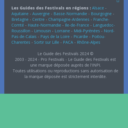
Les Guides des Festivals en régions :
Alsace
-
Aquitaine
-
Auvergne
-
Basse-Normandie
-
Bourgogne
-
Bretagne
-
Centre
-
Champagne-Ardennes
-
Franche-
Comté
-
Haute-Normandie
-
Ile-de-France
-
Languedoc-
Roussillon
-
Limousin
-
Lorraine
-
Midi-Pyrénées
-
Nord-
Pas-de-Calais
-
Pays de la Loire
-
Picardie
-
Poitou-
Charentes
-
Sortir sur Lille
-
PACA
-
Rhône-Alpes
Le Guide des Festivals 2024 ©
2003 - 2024 - Pro Festivals - Le Guide des Festivals est
une marque déposée auprès de l'INPI.
Toutes utilisations ou reproductions sans autorisation de
la marque déposée est strictement interdite.