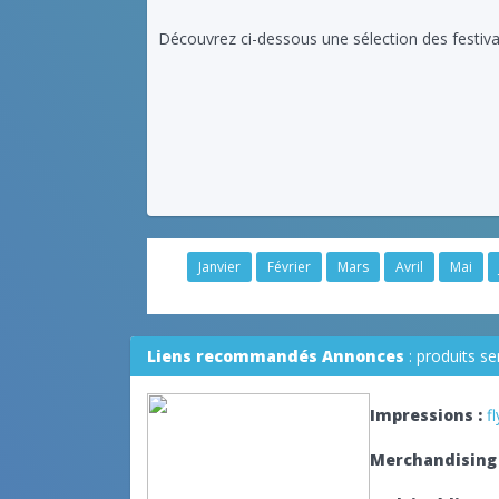
Découvrez ci-dessous une sélection des festiva
Janvier
Février
Mars
Avril
Mai
Liens recommandés Annonces
: produits s
Impressions :
f
Merchandising 