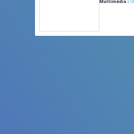
Multimédia :
Si