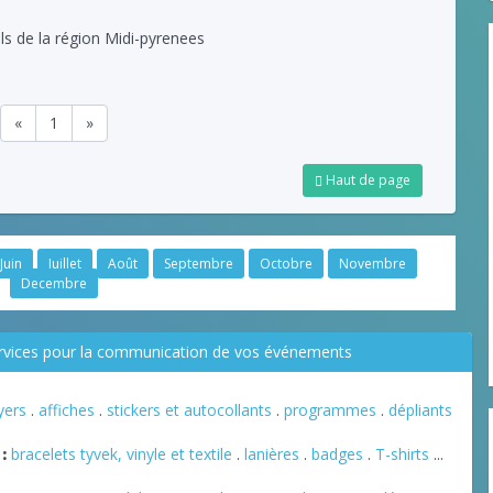
ls de la région Midi-pyrenees
«
1
»
Haut de page
Juin
Juillet
Août
Septembre
Octobre
Novembre
Decembre
ervices pour la communication de vos événements
lyers
.
affiches
.
stickers et autocollants
.
programmes
.
dépliants
:
bracelets tyvek, vinyle et textile
.
lanières
.
badges
.
T-shirts
...