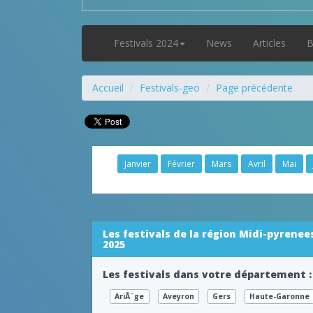
Festivals 2024
News
Articles
B
Accueil
Festivals-geo
Page précédente
Janvier
Février
Mars
Avril
Mai
Les festivals de la région Midi-pyrenee
2025
Les festivals dans votre département :
AriÃ¨ge
Aveyron
Gers
Haute-Garonne