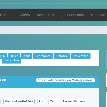
illetterie
Vidéos
Rechercher
Jeux Concours
Boutique
Juin
Juillet
Août
Septembre
Octobre
Novembre
Decembre
s en
5 festivals trouvés en Midi-pyrenees
Hautes-PyrÃ©nÃ©es
Lot
Tarn
Tarn-et-Garonne