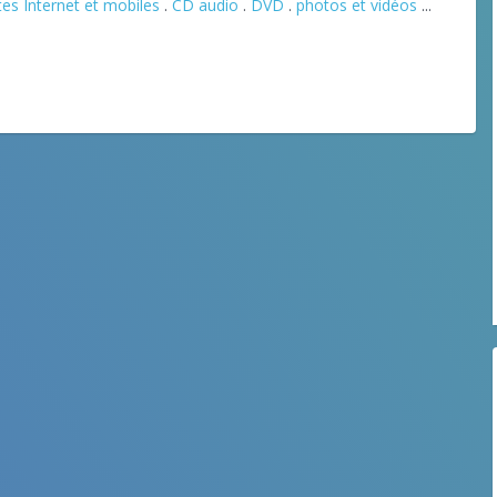
tes Internet et mobiles
.
CD audio
.
DVD
.
photos et vidéos
...