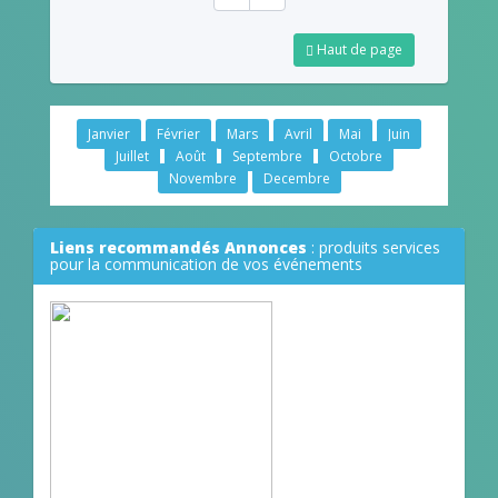
Haut de page
Janvier
Février
Mars
Avril
Mai
Juin
Juillet
Août
Septembre
Octobre
Novembre
Decembre
Liens recommandés Annonces
: produits services
pour la communication de vos événements