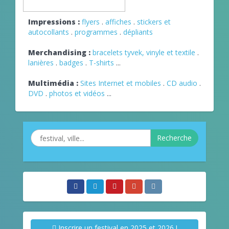
Impressions :
flyers
.
affiches
.
stickers et
autocollants
.
programmes
.
dépliants
Merchandising :
bracelets tyvek, vinyle et textile
.
lanières
.
badges
.
T-shirts
...
Multimédia :
Sites Internet et mobiles
.
CD audio
.
DVD
.
photos et vidéos
...
Recherche
Inscrire un festival en 2025 et 2026 !