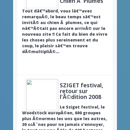
Chien Ã Plumes
Tout dâ€™abord, vous lâ€™avez
remarquÃ©, le beau temps sâ€™est
invitÃ© au chien Ã plumes, ce qui
nâ€™Ã©tait pas encore arrivÃ© sur le
nouveau site !! Ca fait du bien de vivre
les choses plus sereinement et du
coup, le plaisir sâ€™en trouve
dÃ©multipliÃ©...
SZIGET festival,
retour sur
l'Ã©dition 2008
Le Sziget festival, le
Woodstock europÃ©en, 600 groupes
plus Ã©normes les uns que les autres,
30 scÃ¨nes pour ne jamais s'ennuyer,