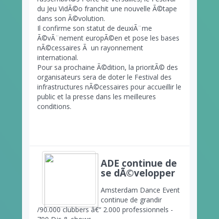
du Jeu VidÃ©o franchit une nouvelle Ã©tape
dans son Ã©volution.
Il confirme son statut de deuxiÃ¨me
Ã©vÃ¨nement europÃ©en et pose les bases
nÃ©cessaires Ã un rayonnement
international.
Pour sa prochaine Ã©dition, la prioritÃ© des
organisateurs sera de doter le Festival des
infrastructures nÃ©cessaires pour accueillir le
public et la presse dans les meilleures
conditions.
ADE continue de
se dÃ©velopper
Amsterdam Dance Event
continue de grandir
/90.000 clubbers â€“ 2.000 professionnels -