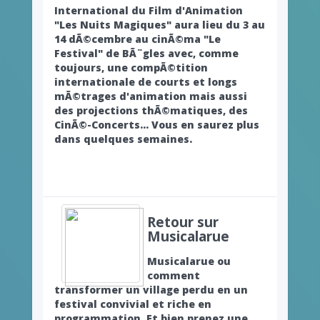
International du Film d'Animation
"Les Nuits Magiques" aura lieu du 3 au
14 dÃ©cembre au cinÃ©ma "Le
Festival" de BÃ¨gles avec, comme
toujours, une compÃ©tition
internationale de courts et longs
mÃ©trages d'animation mais aussi
des projections thÃ©matiques, des
CinÃ©-Concerts... Vous en saurez plus
dans quelques semaines.
Retour sur
Musicalarue
Musicalarue ou
comment
transformer un village perdu en un
festival convivial et riche en
programmation. Et bien prenez une