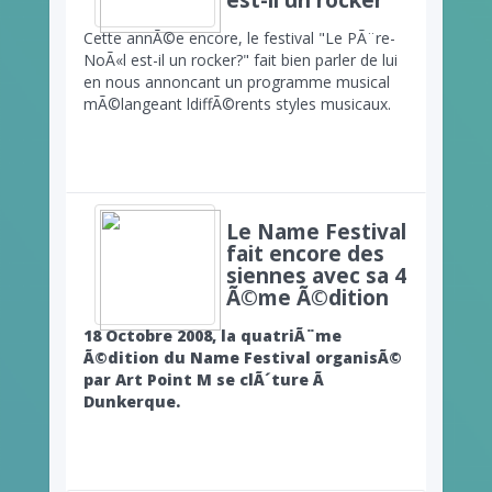
est-il un rocker"
Cette annÃ©e encore, le festival "Le PÃ¨re-
NoÃ«l est-il un rocker?" fait bien parler de lui
en nous annoncant un programme musical
mÃ©langeant ldiffÃ©rents styles musicaux.
Le Name Festival
fait encore des
siennes avec sa 4
Ã©me Ã©dition
18 Octobre 2008, la quatriÃ¨me
Ã©dition du Name Festival organisÃ©
par Art Point M se clÃ´ture Ã
Dunkerque.