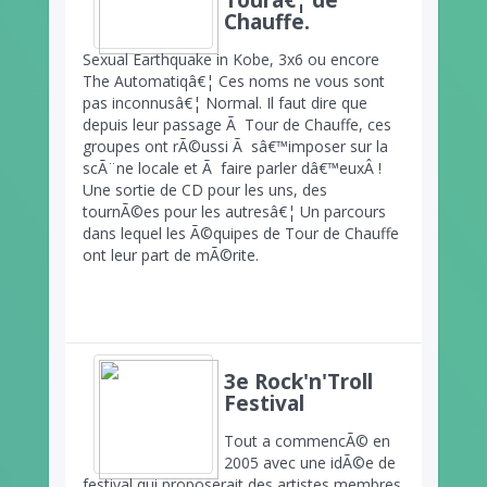
Tourâ€¦ de
Chauffe.
Sexual Earthquake in Kobe, 3x6 ou encore
The Automatiqâ€¦ Ces noms ne vous sont
pas inconnusâ€¦ Normal. Il faut dire que
depuis leur passage Ã Tour de Chauffe, ces
groupes ont rÃ©ussi Ã sâ€™imposer sur la
scÃ¨ne locale et Ã faire parler dâ€™euxÂ !
Une sortie de CD pour les uns, des
tournÃ©es pour les autresâ€¦ Un parcours
dans lequel les Ã©quipes de Tour de Chauffe
ont leur part de mÃ©rite.
3e Rock'n'Troll
Festival
Tout a commencÃ© en
2005 avec une idÃ©e de
festival qui proposerait des artistes membres