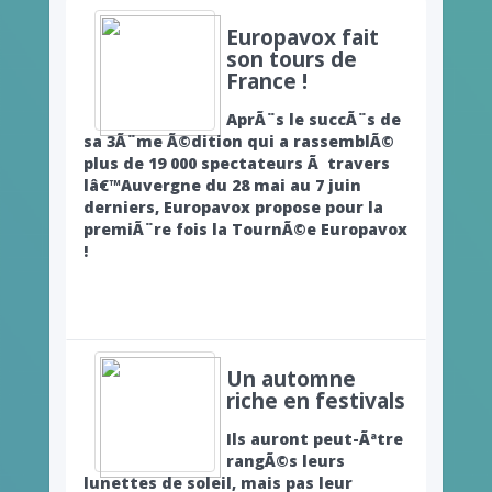
Europavox fait
son tours de
France !
AprÃ¨s le succÃ¨s de
sa 3Ã¨me Ã©dition qui a rassemblÃ©
plus de 19 000 spectateurs Ã travers
lâ€™Auvergne du 28 mai au 7 juin
derniers, Europavox propose pour la
premiÃ¨re fois la TournÃ©e Europavox
!
Un automne
riche en festivals
Ils auront peut-Ãªtre
rangÃ©s leurs
lunettes de soleil, mais pas leur