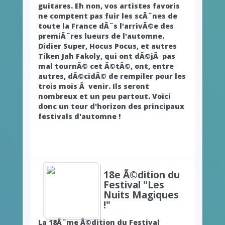
guitares. Eh non, vos artistes favoris
ne comptent pas fuir les scÃ¨nes de
toute la France dÃ¨s l'arrivÃ©e des
premiÃ¨res lueurs de l'automne.
Didier Super, Hocus Pocus, et autres
Tiken Jah Fakoly, qui ont dÃ©jÃ pas
mal tournÃ© cet Ã©tÃ©, ont, entre
autres, dÃ©cidÃ© de rempiler pour les
trois mois Ã venir. Ils seront
nombreux et un peu partout. Voici
donc un tour d'horizon des principaux
festivals d'automne !
18e Ã©dition du
Festival "Les
Nuits Magiques
!"
La 18Ã¨me Ã©dition du Festival