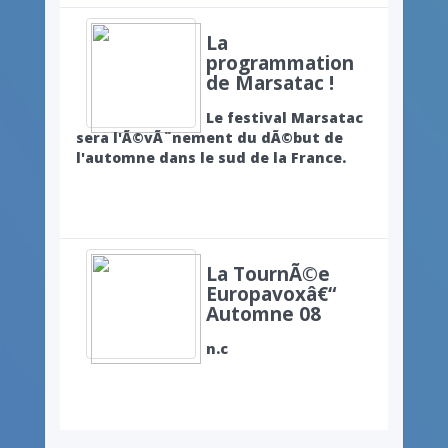
La
programmation
de Marsatac !
Le festival Marsatac
sera l'Ã©vÃ¨nement du dÃ©but de
l'automne dans le sud de la France.
La TournÃ©e
Europavoxâ€“
Automne 08
n.c