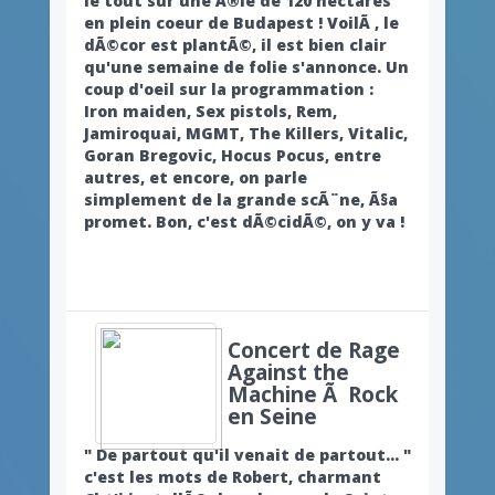
le tout sur une Ã®le de 120 hectares
en plein coeur de Budapest ! VoilÃ , le
dÃ©cor est plantÃ©, il est bien clair
qu'une semaine de folie s'annonce. Un
coup d'oeil sur la programmation :
Iron maiden, Sex pistols, Rem,
Jamiroquai, MGMT, The Killers, Vitalic,
Goran Bregovic, Hocus Pocus, entre
autres, et encore, on parle
simplement de la grande scÃ¨ne, Ã§a
promet. Bon, c'est dÃ©cidÃ©, on y va !
Concert de Rage
Against the
Machine Ã Rock
en Seine
" De partout qu'il venait de partout... "
c'est les mots de Robert, charmant