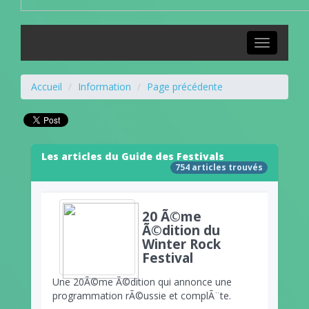
Toggle
navigation
Accueil
Information
Page précédente
Les articles du Guide des Festivals
754 articles trouvés
20 Ã©me
Ã©dition du
Winter Rock
Festival
Une 20Ã©me Ã©dition qui annonce une
programmation rÃ©ussie et complÃ¨te.