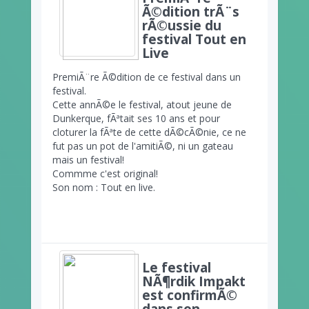
Ã©dition trÃ¨s
rÃ©ussie du
festival Tout en
Live
PremiÃ¨re Ã©dition de ce festival dans un
festival.
Cette annÃ©e le festival, atout jeune de
Dunkerque, fÃªtait ses 10 ans et pour
cloturer la fÃªte de cette dÃ©cÃ©nie, ce ne
fut pas un pot de l'amitiÃ©, ni un gateau
mais un festival!
Commme c'est original!
Son nom : Tout en live.
Le festival
NÃ¶rdik Impakt
est confirmÃ©