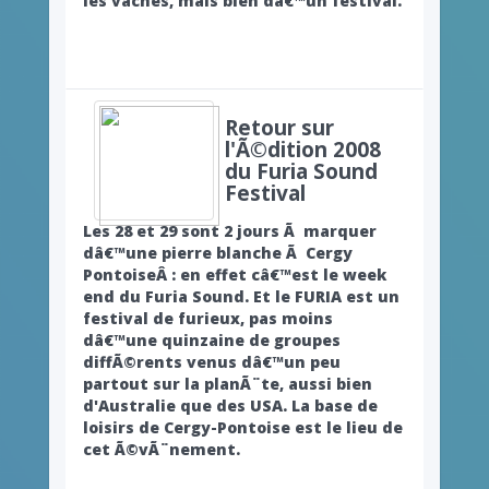
les vaches, mais bien dâ€™un festival.
Retour sur
l'Ã©dition 2008
du Furia Sound
Festival
Les 28 et 29 sont 2 jours Ã marquer
dâ€™une pierre blanche Ã Cergy
PontoiseÂ : en effet câ€™est le week
end du Furia Sound. Et le FURIA est un
festival de furieux, pas moins
dâ€™une quinzaine de groupes
diffÃ©rents venus dâ€™un peu
partout sur la planÃ¨te, aussi bien
d'Australie que des USA. La base de
loisirs de Cergy-Pontoise est le lieu de
cet Ã©vÃ¨nement.