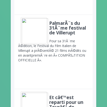
PalmarÃ¨s du
31Ã¨me festival
de Villerupt
Pour sa 31Ã¨me
Ã©dition, le Festival du Film Italien de
Villerupt a prÃ©sentÃ© 21 films inÃ©dits ou
en avantpremiÃ¨re en Â« COMPÃ‰TITION
OFFICIELLE Â».
Et câ€™est
reparti pour un