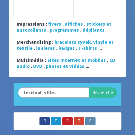
Impressions :
flyers
.
affiches
.
stickers et
autocollants
.
programmes
.
dépliants
Merchandising :
bracelets tyvek, vinyle et
textile
.
lanières
.
badges
.
T-shirts
...
Multimédia :
Sites Internet et mobiles
.
CD
audio
.
DVD
.
photos et vidéos
...
Recherche