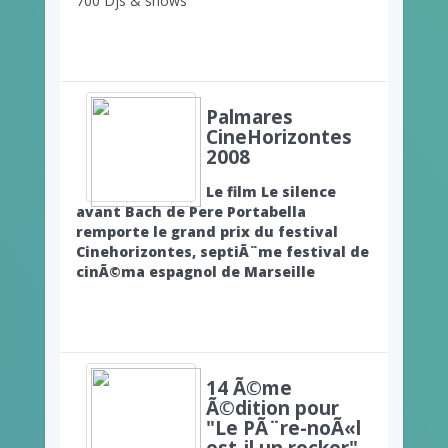
700 Djs & shows
Palmares
CineHorizontes
2008
Le film Le silence
avant Bach de Pere Portabella
remporte le grand prix du festival
Cinehorizontes, septiÃ¨me festival de
cinÃ©ma espagnol de Marseille
14 Ã©me
Ã©dition pour
"Le PÃ¨re-noÃ«l