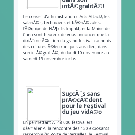
dans son
intÃ©gralitÃ©!
Le conseil d'administration d'Arts Attack!, les
salariÃ©s, techniciens et bÃ©nÃ©voles,
l'Ã©quipe de NÃ¶rdik Impakt, et la Mairie de
Caen sont heureux de vous annoncer que la
dixiÃ¨me Ã©dition du grand festival caennais
des cultures Ã©lectroniques aura lieu, dans
son intÃ©gralitÃ©, du lundi 10 novembre au
samedi 15 novembre inclus.
SuccÃ¨s sans
prÃ©cÃ©dent
pour le Festival
du jeu vidÃ©o
En permettant Ã 48 000 festivaliers
dâ€™aller Ã la rencontre des 130 exposants
rassemblÃ©s Porte de Versailles, le Festival