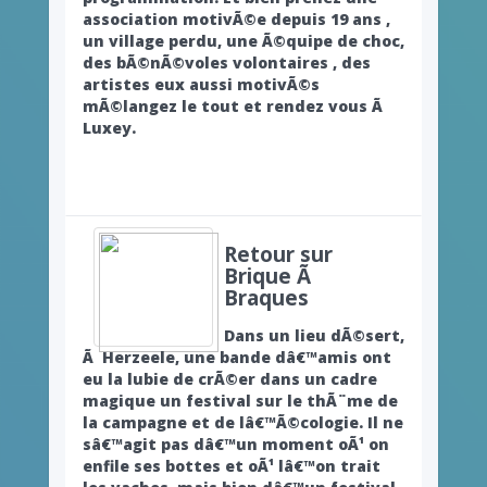
association motivÃ©e depuis 19 ans ,
un village perdu, une Ã©quipe de choc,
des bÃ©nÃ©voles volontaires , des
artistes eux aussi motivÃ©s
mÃ©langez le tout et rendez vous Ã
Luxey.
Retour sur
Brique Ã
Braques
Dans un lieu dÃ©sert,
Ã Herzeele, une bande dâ€™amis ont
eu la lubie de crÃ©er dans un cadre
magique un festival sur le thÃ¨me de
la campagne et de lâ€™Ã©cologie. Il ne
sâ€™agit pas dâ€™un moment oÃ¹ on
enfile ses bottes et oÃ¹ lâ€™on trait