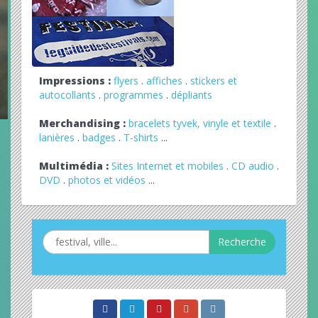
Impressions :
flyers
.
affiches
.
stickers et
autocollants
.
programmes
.
dépliants
Merchandising :
bracelets tyvek, vinyle et textile
.
lanières
.
badges
.
T-shirts
...
Multimédia :
Sites Internet et mobiles
.
CD audio
.
DVD
.
photos et vidéos
...
Recherche