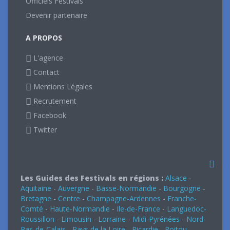
Officiels Festivals
Devenir partenaire
A PROPOS
L'agence
Contact
Mentions Légales
Recrutement
Facebook
Twitter
Les Guides des Festivals en régions :
Alsace
-
Aquitaine
-
Auvergne
-
Basse-Normandie
-
Bourgogne
-
Bretagne
-
Centre
-
Champagne-Ardennes
-
Franche-
Comté
-
Haute-Normandie
-
Ile-de-France
-
Languedoc-
Roussillon
-
Limousin
-
Lorraine
-
Midi-Pyrénées
-
Nord-
Pas-de-Calais
-
Pays de la Loire
-
Picardie
-
Poitou-