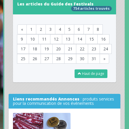
Les articles du Guide des Festivals
754 articles trouvés
«
1
2
3
4
5
6
7
8
9
10
11
12
13
14
15
16
17
18
19
20
21
22
23
24
25
26
27
28
29
30
31
»
Haut de page
Liens recommandés Annonces
: produits services
pour la communication de vos événements