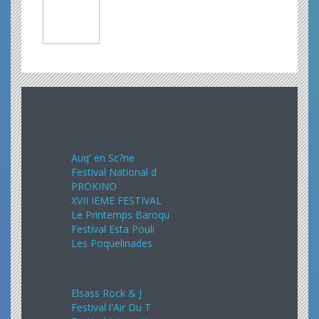
Avril 2024
Auq' en Sc?ne
Festival National d
PROKINO
XVII IEME FESTIVAL
Le Printemps Baroqu
Festival Esta Pouli
Les Poquelinades
Mai 2024
Elsass Rock & J
Festival l'Air Du T