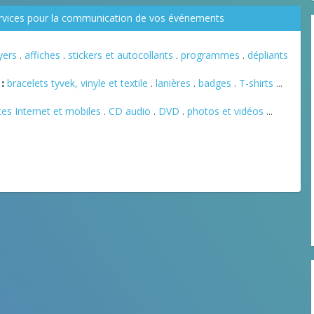
ervices pour la communication de vos événements
lyers
.
affiches
.
stickers et autocollants
.
programmes
.
dépliants
:
bracelets tyvek, vinyle et textile
.
lanières
.
badges
.
T-shirts
...
tes Internet et mobiles
.
CD audio
.
DVD
.
photos et vidéos
...