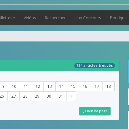
illetterie
Vidéos
Rechercher
Jeux Concours
Boutique
754 articles trouvés
9
10
11
12
13
14
15
16
17
18
26
27
28
29
30
31
»
Haut de page