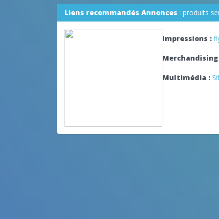
Liens recommandés Annonces
: produits s
Impressions :
f
Merchandising 
Multimédia :
Si