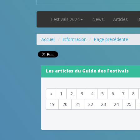
Festivals 2024
News
Articles
B
Accueil
Information
Page précédente
Les articles du Guide des Festivals
«
1
2
3
4
5
6
7
8
19
20
21
22
23
24
25