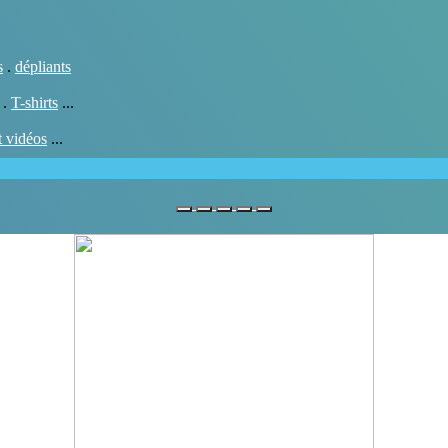
s
.
dépliants
.
T-shirts
...
t vidéos
...