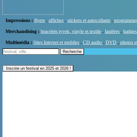
Impressions :
flyers
.
affiches
.
stickers et autocollants
.
programme
Merchandising :
bracelets tyvek, vinyle et textile
.
lanières
.
badges
Multimédia :
Sites Internet et mobiles
.
CD audio
.
DVD
.
photos e
Recherche
Inscrire un festival en 2025 et 2026 !