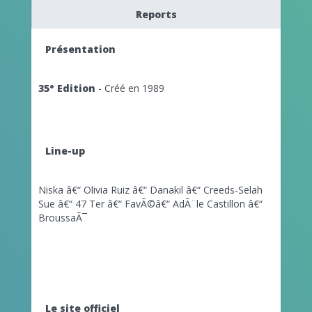
Reports
Présentation
35° Edition
- Créé en 1989
Line-up
Niska â€“ Olivia Ruiz â€“ Danakil â€“ Creeds-
Selah
Sue â€“ 47 Ter â€“ FavÃ©â€“ AdÃ¨le Castillon â€“
BroussaÃ¯
Le site officiel