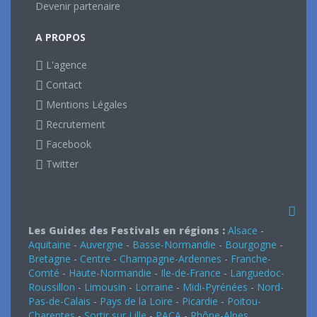
Devenir partenaire
A PROPOS
L'agence
Contact
Mentions Légales
Recrutement
Facebook
Twitter
Les Guides des Festivals en régions :
Alsace
-
Aquitaine
-
Auvergne
-
Basse-Normandie
-
Bourgogne
-
Bretagne
-
Centre
-
Champagne-Ardennes
-
Franche-
Comté
-
Haute-Normandie
-
Ile-de-France
-
Languedoc-
Roussillon
-
Limousin
-
Lorraine
-
Midi-Pyrénées
-
Nord-
Pas-de-Calais
-
Pays de la Loire
-
Picardie
-
Poitou-
Charentes
-
Sortir sur Lille
-
PACA
-
Rhône-Alpes