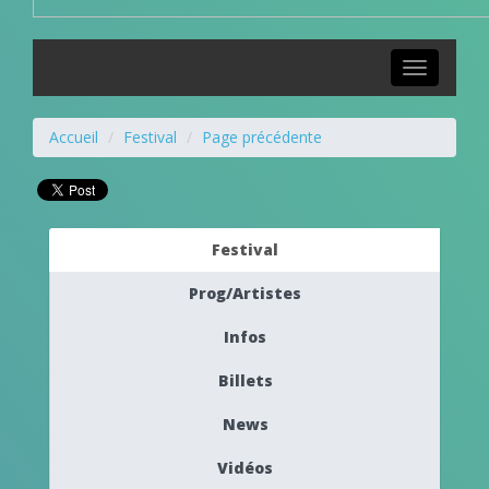
Toggle
navigation
Accueil
Festival
Page précédente
Festival
Prog/Artistes
Infos
Billets
News
Vidéos