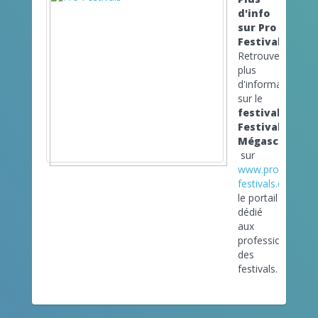
d'info
sur Pro
Festivals
Retrouvez
plus
d'informations
sur le
festival
Festival
Mégascène
sur
www.pro-
festivals.com
le portail
dédié
aux
professionnels
des
festivals.