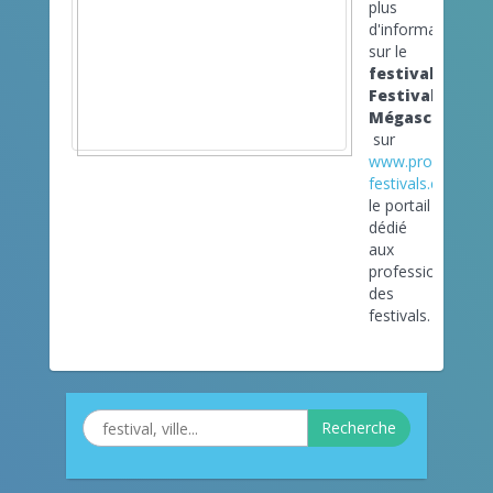
plus
d'informations
sur le
festival
Festival
Mégascène
sur
www.pro-
festivals.com
le portail
dédié
aux
professionnels
des
festivals.
Recherche