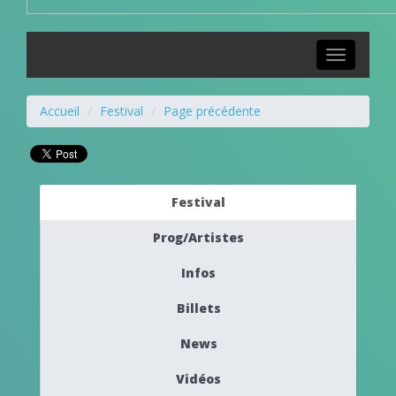
Toggle
navigation
Accueil
Festival
Page précédente
Festival
Prog/Artistes
Infos
Billets
News
Vidéos