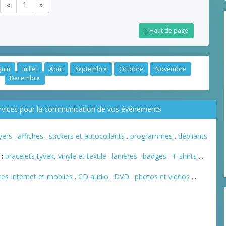
«
1
»
Haut de page
Juin
Juillet
Août
Septembre
Octobre
Novembre
Decembre
ervices pour la communication de vos événements
lyers
.
affiches
.
stickers et autocollants
.
programmes
.
dépliants
:
bracelets tyvek, vinyle et textile
.
lanières
.
badges
.
T-shirts
...
tes Internet et mobiles
.
CD audio
.
DVD
.
photos et vidéos
...