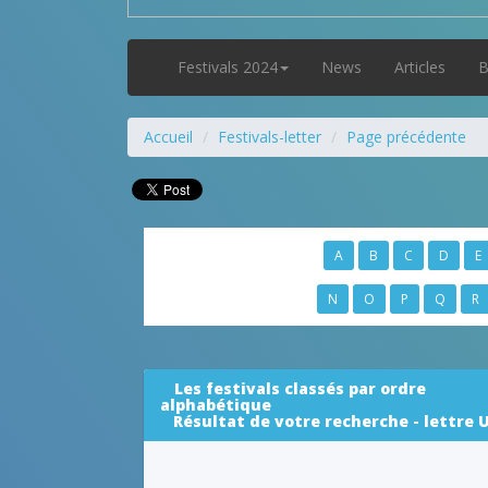
Festivals 2024
News
Articles
B
Accueil
Festivals-letter
Page précédente
A
B
C
D
E
N
O
P
Q
R
Les festivals classés par ordre
alphabétique
Résultat de votre recherche - lettre 