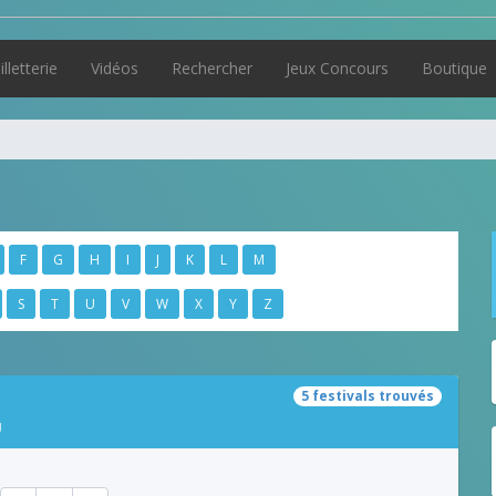
illetterie
Vidéos
Rechercher
Jeux Concours
Boutique
F
G
H
I
J
K
L
M
S
T
U
V
W
X
Y
Z
5 festivals trouvés
U