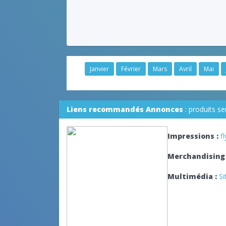
Janvier
Février
Mars
Avril
Mai
Liens recommandés Annonces
: produits s
Impressions :
f
Merchandising 
Multimédia :
Si