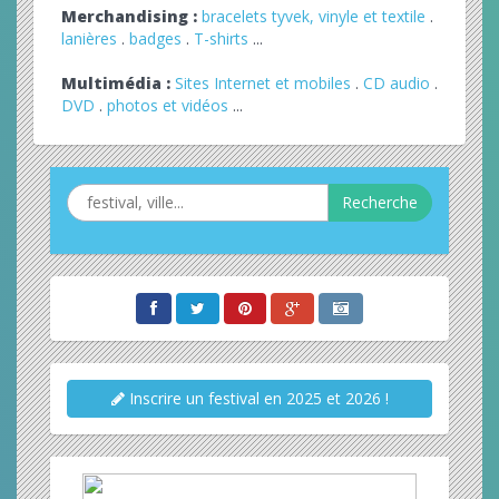
Merchandising :
bracelets tyvek, vinyle et textile
.
lanières
.
badges
.
T-shirts
...
Multimédia :
Sites Internet et mobiles
.
CD audio
.
DVD
.
photos et vidéos
...
Recherche
Inscrire un festival en 2025 et 2026 !