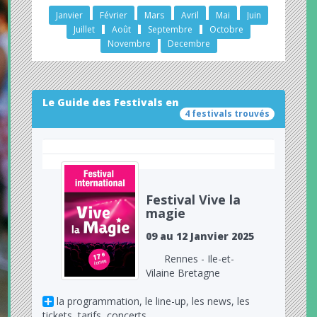
Janvier
Février
Mars
Avril
Mai
Juin
Juillet
Août
Septembre
Octobre
Novembre
Decembre
Le Guide des Festivals en
4 festivals trouvés
Festival Vive la
magie
09 au 12 Janvier 2025
Rennes - Ile-et-
Vilaine Bretagne
la programmation, le line-up, les news, les
tickets, tarifs, concerts...