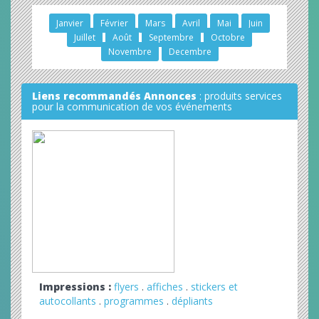
Janvier
Février
Mars
Avril
Mai
Juin
Juillet
Août
Septembre
Octobre
Novembre
Decembre
Liens recommandés Annonces
: produits services
pour la communication de vos événements
Impressions :
flyers
.
affiches
.
stickers et
autocollants
.
programmes
.
dépliants