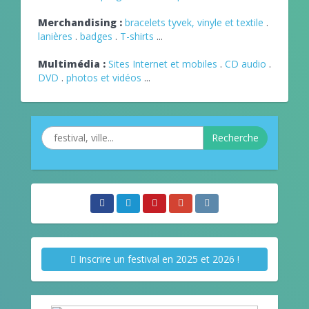
Merchandising :
bracelets tyvek, vinyle et textile
.
lanières
.
badges
.
T-shirts
...
Multimédia :
Sites Internet et mobiles
.
CD audio
.
DVD
.
photos et vidéos
...
Recherche
Inscrire un festival en 2025 et 2026 !