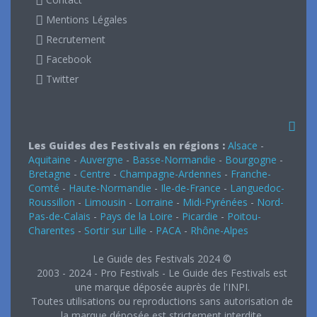
Mentions Légales
Recrutement
Facebook
Twitter
Les Guides des Festivals en régions :
Alsace
-
Aquitaine
-
Auvergne
-
Basse-Normandie
-
Bourgogne
-
Bretagne
-
Centre
-
Champagne-Ardennes
-
Franche-
Comté
-
Haute-Normandie
-
Ile-de-France
-
Languedoc-
Roussillon
-
Limousin
-
Lorraine
-
Midi-Pyrénées
-
Nord-
Pas-de-Calais
-
Pays de la Loire
-
Picardie
-
Poitou-
Charentes
-
Sortir sur Lille
-
PACA
-
Rhône-Alpes
Le Guide des Festivals 2024 ©
2003 - 2024 - Pro Festivals - Le Guide des Festivals est
une marque déposée auprès de l'INPI.
Toutes utilisations ou reproductions sans autorisation de
la marque déposée est strictement interdite.