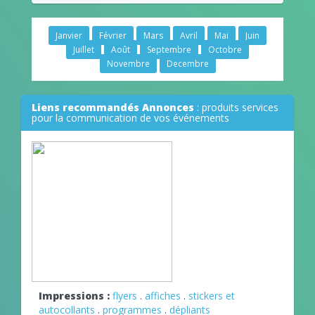
Janvier
Février
Mars
Avril
Mai
Juin
Juillet
Août
Septembre
Octobre
Novembre
Decembre
Liens recommandés Annonces
: produits services
pour la communication de vos événements
Impressions :
flyers
.
affiches
.
stickers et
autocollants
.
programmes
.
dépliants