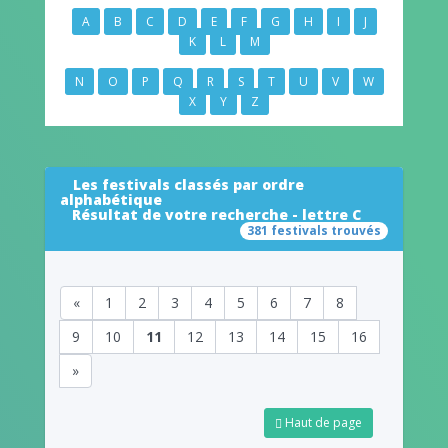
A
B
C
D
E
F
G
H
I
J
K
L
M
N
O
P
Q
R
S
T
U
V
W
X
Y
Z
Les festivals classés par ordre
alphabétique
Résultat de votre recherche - lettre C
381 festivals trouvés
«
1
2
3
4
5
6
7
8
9
10
11
12
13
14
15
16
»
Haut de page