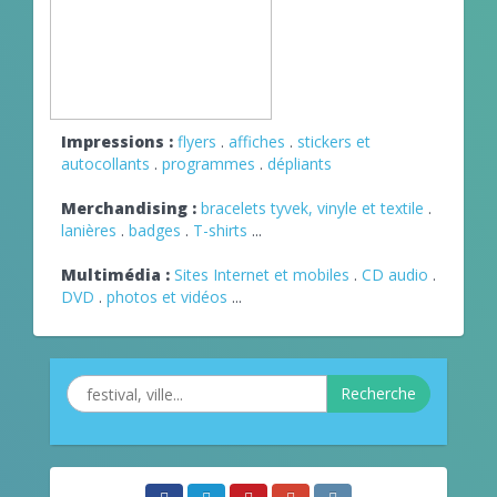
Impressions :
flyers
.
affiches
.
stickers et
autocollants
.
programmes
.
dépliants
Merchandising :
bracelets tyvek, vinyle et textile
.
lanières
.
badges
.
T-shirts
...
Multimédia :
Sites Internet et mobiles
.
CD audio
.
DVD
.
photos et vidéos
...
Recherche