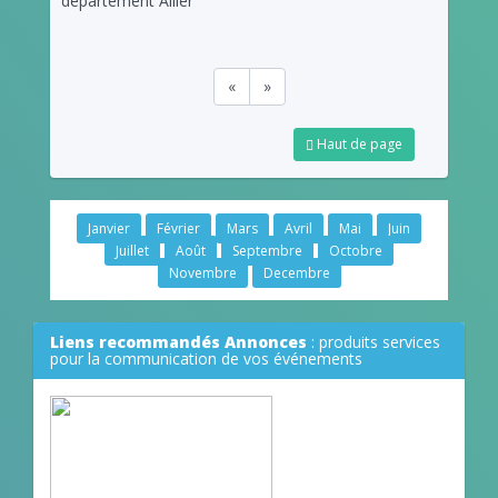
département Allier
«
»
Haut de page
Janvier
Février
Mars
Avril
Mai
Juin
Juillet
Août
Septembre
Octobre
Novembre
Decembre
Liens recommandés Annonces
: produits services
pour la communication de vos événements