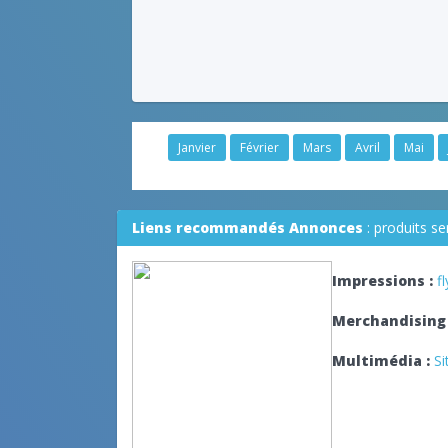
Janvier
Février
Mars
Avril
Mai
Liens recommandés Annonces
: produits s
Impressions :
f
Merchandising 
Multimédia :
Si