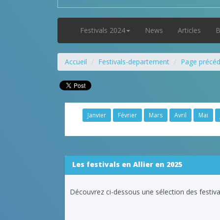
Festivals 2024
News
Articles
B
Accueil
Festivals-departement
Page précé
Janvier
Février
Mars
Avril
Mai
Les festivals en Allier en 2025
Découvrez ci-dessous une sélection des festiva