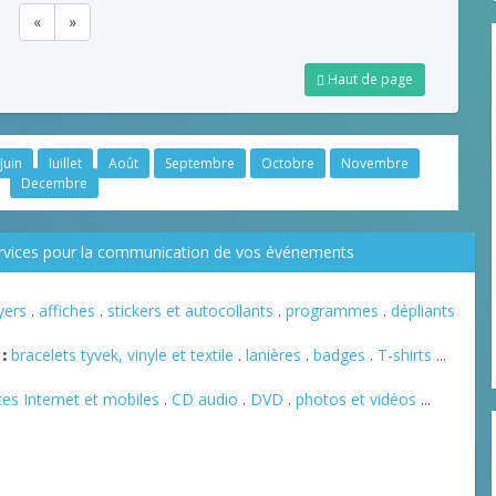
«
»
Haut de page
Juin
Juillet
Août
Septembre
Octobre
Novembre
Decembre
ervices pour la communication de vos événements
lyers
.
affiches
.
stickers et autocollants
.
programmes
.
dépliants
:
bracelets tyvek, vinyle et textile
.
lanières
.
badges
.
T-shirts
...
tes Internet et mobiles
.
CD audio
.
DVD
.
photos et vidéos
...