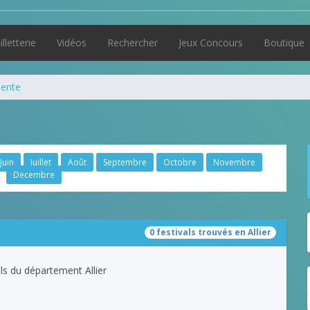
illetterie
Vidéos
Rechercher
Jeux Concours
Boutique
dente
Juin
Juillet
Août
Septembre
Octobre
Novembre
Decembre
0 festivals trouvés en Allier
ls du département Allier